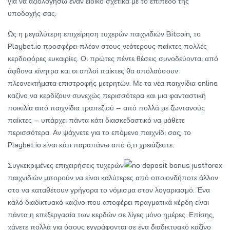
για να αξιολογήσω έναν ειδικό σχετικά με το επίπεδο της
υποδοχής σας.
Ως η μεγαλύτερη επιχείρηση τυχερών παιχνιδιών Bitcoin, το
Playbet.io προσφέρει πλέον στους νεότερους παίκτες πολλές
κερδοφόρες ευκαιρίες. Οι πρώτες πέντε θέσεις συνοδεύονται από
άφθονα κίνητρα και οι απλοί παίκτες θα απολαύσουν
πλεονεκτήματα επιστροφής μετρητών. Με τα νέα παιχνίδια online
καζίνο να κερδίζουν συνεχώς περισσότερα και μια φανταστική
ποικιλία από παιχνίδια τραπεζιού – από πολλά με ζωντανούς
παίκτες – υπάρχει πάντα κάτι διασκεδαστικό να μάθετε
περισσότερα. Αν ψάχνετε για το επόμενο παιχνίδι σας, το
Playbet.io είναι κάτι παραπάνω από ό,τι χρειάζεστε.
Συγκεκριμένες επιχειρήσεις τυχερών
παιχνιδιών μπορούν να είναι καλύτερες από οποιονδήποτε άλλον
στο να καταθέτουν γρήγορα το νόμισμα στον λογαριασμό. Ένα
καλό διαδικτυακό καζίνο που αποφέρει πραγματικά κέρδη είναι
πάντα η επεξεργασία των κερδών σε λίγες μόνο ημέρες. Επίσης,
χάνετε πολλά για όσους εγγράφονται σε ένα διαδικτυακό καζίνο