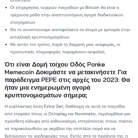
αποκτήσει.
Οι επιχειρήσεις τυχερών παιχνιδιών με Bitcoin θα είναι η
τρέχουσα μόδα στην αναπτυσσόμενη αγορά διαδικτυακών
στοιχημάτων.
Θα το συνιστούσαμε ανεπιφύλακτα σε άτομα με εμπειρία στην
ανταλλαγή κρυπτονομισμάτων.
Με αυτόν τον τρόπο, παρά τη διαρροή μιας αναφοράς, οι
προσωπικές πληροφορίες παραμένουν ασφαλείς.
Ότι είναι Δομή τοίχου Οδός Ponke
Memecoin Δοκιμάστε να μετακινήσετε Για
παράδειγμα PEPE στις αρχές του 2023: Θα
ήταν μια ενημερωμένη αγορά
κρυπτονομισμάτων σήμερα;
Η εναλλακτική λύση Extra Get, διαθέσιμη σε αυτά τα παιχνίδια
από εταιρείες όπως οι Octoplay και Novomatic, περιλαμβάνει μια
πρόσθετη κάλυψη από ενθουσιασμό, επιτρέποντας στους παίκτες
να παρακολουθούν με ακρίβεια την επιπλέον σειρά και να
βελτιώνουν τις κερδοφορίες τους. Εκτός από τα προϊόντα της, η