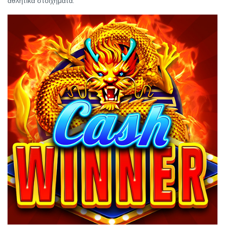
αθλητικά στοιχήματα.