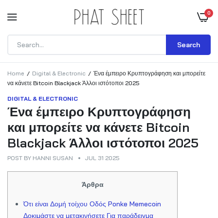
0
Search
Home
Digital & Electronic
Ένα έμπειρο Κρυπτογράφηση και μπορείτε
να κάνετε Bitcoin Blackjack Άλλοι ιστότοποι 2025
DIGITAL & ELECTRONIC
Ένα έμπειρο Κρυπτογράφηση
και μπορείτε να κάνετε Bitcoin
Blackjack Άλλοι ιστότοποι 2025
POST BY
HANNI SUSAN
JUL 31 2025
Άρθρα
Ότι είναι Δομή τοίχου Οδός Ponke Memecoin
Δοκιμάστε να μετακινήσετε Για παράδειγμα