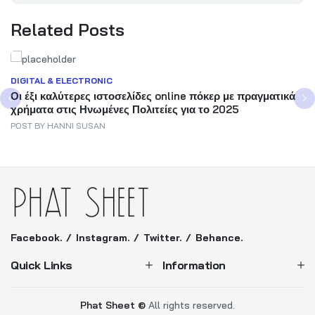
Related Posts
DIGITAL & ELECTRONIC
Οι έξι καλύτερες ιστοσελίδες online πόκερ με πραγματικά
χρήματα στις Ηνωμένες Πολιτείες για το 2025
POST BY
HANNI SUSAN
Facebook.
Instagram.
Twitter.
Behance.
Quick Links
Information
Phat Sheet ©
All rights reserved.