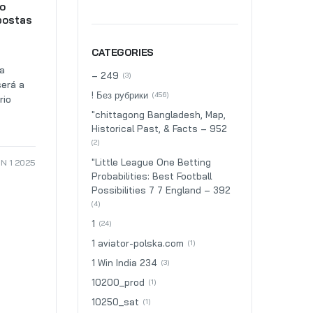
ão
postas
CATEGORIES
 a
– 249
(3)
será a
! Без рубрики
(456)
rio
"chittagong Bangladesh, Map,
Historical Past, & Facts – 952
(2)
"Little League One Betting
N 1 2025
Probabilities: Best Football
Possibilities 7 7 England – 392
(4)
1
(24)
1 aviator-polska.com
(1)
1 Win India 234
(3)
10200_prod
(1)
10250_sat
(1)