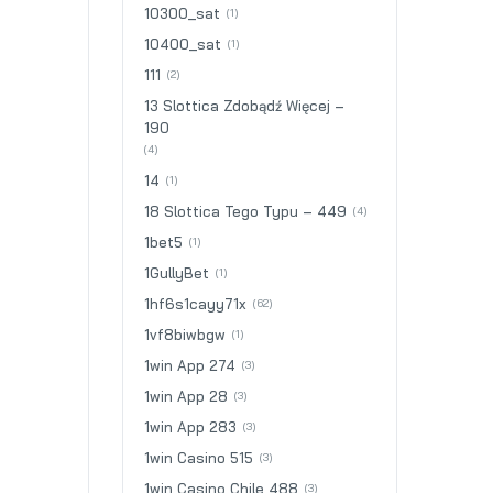
10300_sat
(1)
10400_sat
(1)
111
(2)
13 Slottica Zdobądź Więcej –
190
(4)
14
(1)
18 Slottica Tego Typu – 449
(4)
1bet5
(1)
1GullyBet
(1)
1hf6s1cayy71x
(62)
1vf8biwbgw
(1)
1win App 274
(3)
1win App 28
(3)
1win App 283
(3)
1win Casino 515
(3)
1win Casino Chile 488
(3)