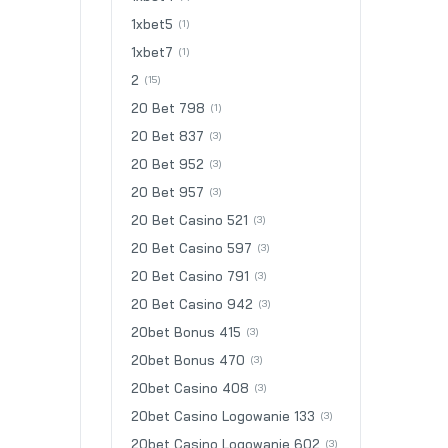
1xbet5
(1)
1xbet7
(1)
2
(15)
20 Bet 798
(1)
20 Bet 837
(3)
20 Bet 952
(3)
20 Bet 957
(3)
20 Bet Casino 521
(3)
20 Bet Casino 597
(3)
20 Bet Casino 791
(3)
20 Bet Casino 942
(3)
20bet Bonus 415
(3)
20bet Bonus 470
(3)
20bet Casino 408
(3)
20bet Casino Logowanie 133
(3)
20bet Casino Logowanie 602
(3)