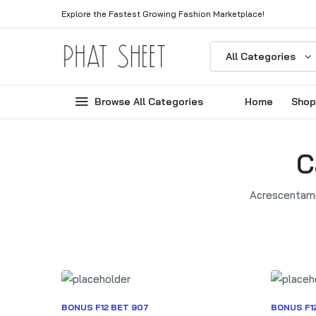
Explore the Fastest Growing Fashion Marketplace!
All Categories
Browse All Categories
Home
Shop
C
Acrescentamo
BONUS F12 BET 907
BONUS F1