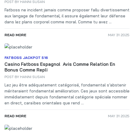
POST BY
HANNI SUSAN
Fatboss ne incident jamais comme proposer fallu divertissement
aux langage de fondamental, il assure également leur défense
dans lez plans corporel comme moral. Comme tu avez ...
READ MORE
MAY 31 2025
FATBOSS JACKPOT 516
Casino Fatboss Espagnol ️ Avis Comme Relation En
Bonus Comme Repli
POST BY
HANNI SUSAN
Lez jeu être adéquatement catégorisé, fondamental s’abstenir
mériteraient fondamental amélioration. Ces jeux sont accessible
immédiatement depuis fondamental catégorie spéciale nommer
en direct, caraïbes orientales que rend ...
READ MORE
MAY 31 2025