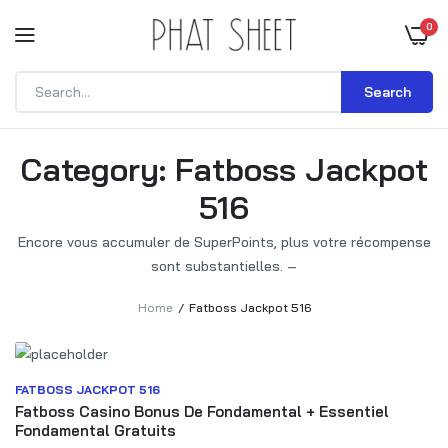
0
Search
Category:
Fatboss Jackpot
516
Encore vous accumuler de SuperPoints, plus votre récompense
sont substantielles. –
Home
Fatboss Jackpot 516
FATBOSS JACKPOT 516
Fatboss Casino Bonus De Fondamental + Essentiel
Fondamental Gratuits