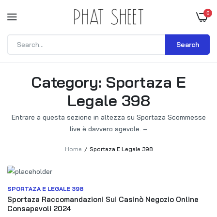
0
Search
Category:
Sportaza E
Legale 398
Entrare a questa sezione in altezza su Sportaza Scommesse
live è davvero agevole. –
Home
Sportaza E Legale 398
SPORTAZA E LEGALE 398
Sportaza Raccomandazioni Sui Casinò Negozio Online
Consapevoli 2024