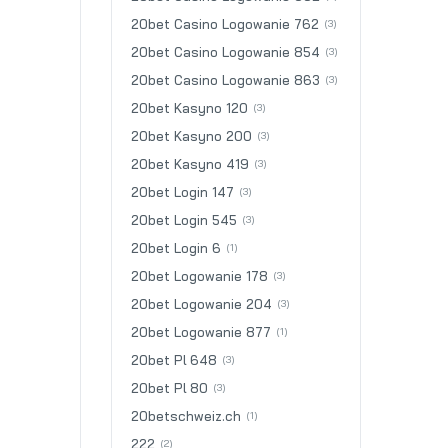
20bet Casino Logowanie 762
(3)
20bet Casino Logowanie 854
(3)
20bet Casino Logowanie 863
(3)
20bet Kasyno 120
(3)
20bet Kasyno 200
(3)
20bet Kasyno 419
(3)
20bet Login 147
(3)
20bet Login 545
(3)
20bet Login 6
(1)
20bet Logowanie 178
(3)
20bet Logowanie 204
(3)
20bet Logowanie 877
(1)
20bet Pl 648
(3)
20bet Pl 80
(3)
20betschweiz.ch
(1)
222
(2)