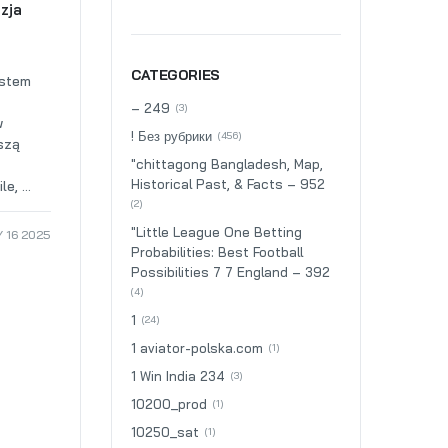
zja
CATEGORIES
ystem
– 249
(3)
w
! Без рубрики
(456)
aszą
"chittagong Bangladesh, Map,
Historical Past, & Facts – 952
, ...
(2)
"Little League One Betting
 16 2025
Probabilities: Best Football
Possibilities 7 7 England – 392
(4)
1
(24)
1 aviator-polska.com
(1)
1 Win India 234
(3)
10200_prod
(1)
10250_sat
(1)