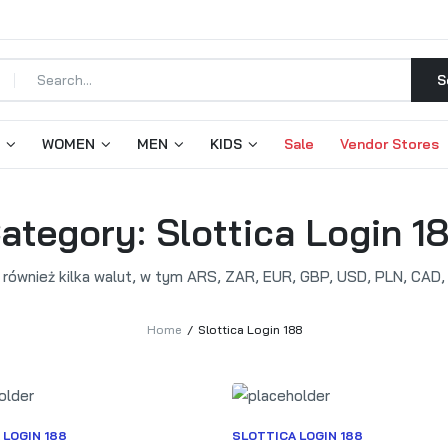
S
WOMEN
MEN
KIDS
Sale
Vendor Stores
ategory:
Slottica Login 1
 również kilka walut, w tym ARS, ZAR, EUR, GBP, USD, PLN, CAD,
Home
Slottica Login 188
 LOGIN 188
SLOTTICA LOGIN 188