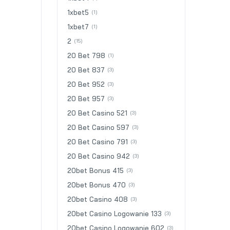
1xbet5
(1)
1xbet7
(1)
2
(15)
20 Bet 798
(1)
20 Bet 837
(3)
20 Bet 952
(3)
20 Bet 957
(3)
20 Bet Casino 521
(3)
20 Bet Casino 597
(3)
20 Bet Casino 791
(3)
20 Bet Casino 942
(3)
20bet Bonus 415
(3)
20bet Bonus 470
(3)
20bet Casino 408
(3)
20bet Casino Logowanie 133
(3)
20bet Casino Logowanie 602
(3)