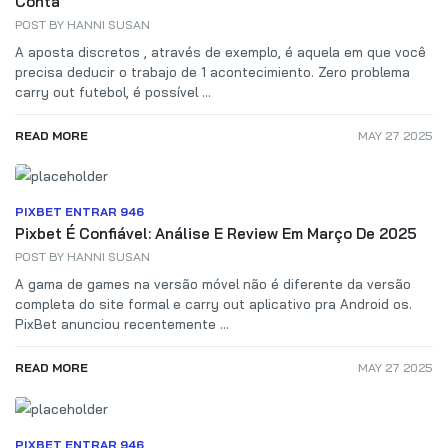
Conta
POST BY
HANNI SUSAN
A aposta discretos , através de exemplo, é aquela em que você
precisa deducir o trabajo de 1 acontecimiento. Zero problema
carry out futebol, é possível ...
READ MORE
MAY 27 2025
PIXBET ENTRAR 946
Pixbet É Confiável: Análise E Review Em Março De 2025
POST BY
HANNI SUSAN
A gama de games na versão móvel não é diferente da versão
completa do site formal e carry out aplicativo pra Android os.
PixBet anunciou recentemente ...
READ MORE
MAY 27 2025
PIXBET ENTRAR 946