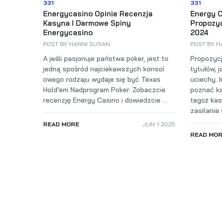
331
331
Energycasino Opinie Recenzja
Energy C
Kasyna I Darmowe Spiny
Propozyc
Energycasino
2024
POST BY
HANNI SUSAN
POST BY
H
A jeśli pasjonuje państwa poker, jest to
Propozycj
jedną spośród najciekawszych konsol
tytułów, 
owego rodzaju wydaje się być Texas
uciechy. 
Hold’em Nadprogram Poker. Zobaczcie
poznać k
recenzję Energy Casino i dowiedzcie ...
tegoż kas
zasilania
READ MORE
JUN 1 2025
READ MO