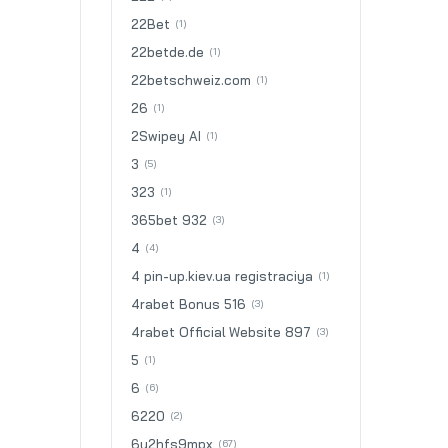
22Bet
(1)
22betde.de
(1)
22betschweiz.com
(1)
26
(1)
2Swipey AI
(1)
3
(5)
323
(1)
365bet 932
(3)
4
(4)
4 pin-up.kiev.ua registraciya
(1)
4rabet Bonus 516
(3)
4rabet Official Website 897
(3)
5
(1)
6
(6)
6220
(2)
6u2hfs9mpx
(67)