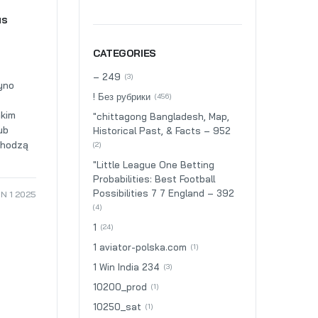
us
CATEGORIES
– 249
(3)
yno
! Без рубрики
(456)
akim
"chittagong Bangladesh, Map,
ub
Historical Past, & Facts – 952
chodzą
(2)
"Little League One Betting
Probabilities: Best Football
Possibilities 7 7 England – 392
N 1 2025
(4)
1
(24)
1 aviator-polska.com
(1)
1 Win India 234
(3)
10200_prod
(1)
10250_sat
(1)