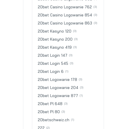
20bet Casino Logowanie 762
(3)
20bet Casino Logowanie 854
(3)
20bet Casino Logowanie 863
(3)
20bet Kasyno 120
(3)
20bet Kasyno 200
(3)
20bet Kasyno 419
(3)
20bet Login 147
(3)
20bet Login 545
(3)
20bet Login 6
(1)
20bet Logowanie 178
(3)
20bet Logowanie 204
(3)
20bet Logowanie 877
(1)
20bet Pl 648
(3)
20bet Pl 80
(3)
20betschweiz.ch
(1)
222
(2)