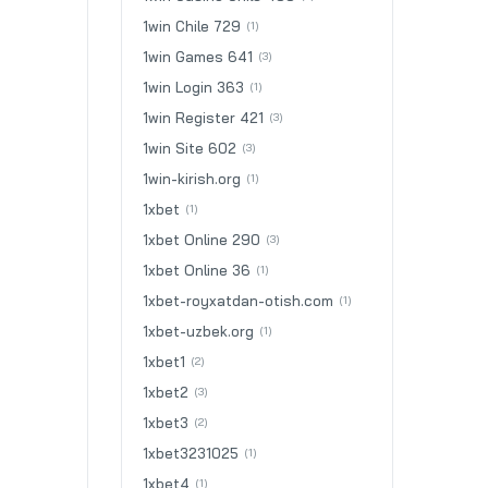
1win Chile 729
(1)
1win Games 641
(3)
1win Login 363
(1)
1win Register 421
(3)
1win Site 602
(3)
1win-kirish.org
(1)
1xbet
(1)
1xbet Online 290
(3)
1xbet Online 36
(1)
1xbet-royxatdan-otish.com
(1)
1xbet-uzbek.org
(1)
1xbet1
(2)
1xbet2
(3)
1xbet3
(2)
1xbet3231025
(1)
1xbet4
(1)