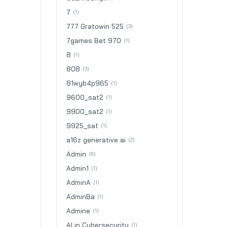
7
(1)
777 Gratowin 525
(3)
7games Bet 970
(1)
8
(1)
808
(3)
81wyb4p965
(1)
9600_sat2
(1)
9900_sat2
(1)
9925_sat
(1)
a16z generative ai
(2)
Admin
(8)
Admin1
(1)
AdminA
(1)
AdminBa
(1)
Admine
(1)
AI in Cybersecurity
(1)