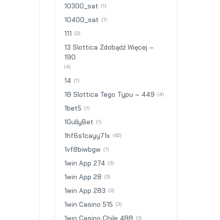
10300_sat
(1)
10400_sat
(1)
111
(2)
13 Slottica Zdobądź Więcej –
190
(4)
14
(1)
18 Slottica Tego Typu – 449
(4)
1bet5
(1)
1GullyBet
(1)
1hf6s1cayy71x
(62)
1vf8biwbgw
(1)
1win App 274
(3)
1win App 28
(3)
1win App 283
(3)
1win Casino 515
(3)
1win Casino Chile 488
(3)