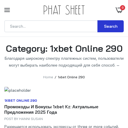
0
Search
Category:
1xbet Online 290
Благодаря широкому спектру платежных систем, пользователи
могут выбирать наиболее подходящий для себя способ. –
Home
1xbet Online 290
1XBET ONLINE 290
Промокоды И Бонусы 1xbet Kz: Актуальные
Предложения 2025 Года
POST BY
HANNI SUSAN
Разрешается использовать экспрессы от three or more событий.