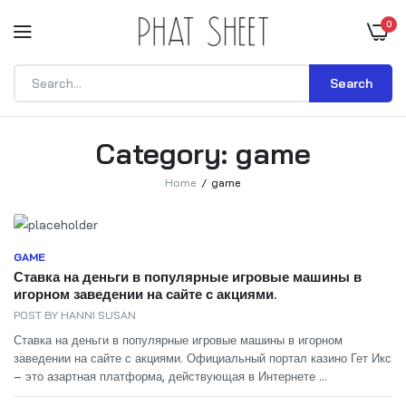
0
Search
Category:
game
Home
game
GAME
Ставка на деньги в популярные игровые машины в
игорном заведении на сайте с акциями.
POST BY
HANNI SUSAN
Ставка на деньги в популярные игровые машины в игорном
заведении на сайте с акциями. Официальный портал казино Гет Икс
– это азартная платформа, действующая в Интернете ...