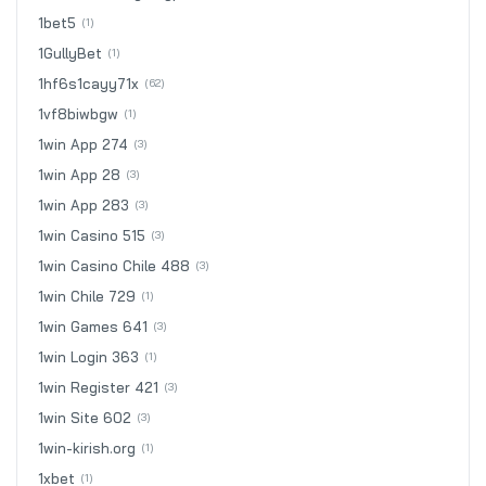
1bet5
(1)
1GullyBet
(1)
1hf6s1cayy71x
(62)
1vf8biwbgw
(1)
1win App 274
(3)
1win App 28
(3)
1win App 283
(3)
1win Casino 515
(3)
1win Casino Chile 488
(3)
1win Chile 729
(1)
1win Games 641
(3)
1win Login 363
(1)
1win Register 421
(3)
1win Site 602
(3)
1win-kirish.org
(1)
1xbet
(1)