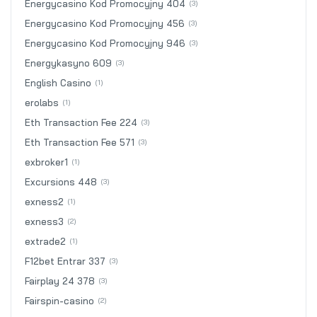
Energycasino Kod Promocyjny 404
(3)
Energycasino Kod Promocyjny 456
(3)
Energycasino Kod Promocyjny 946
(3)
Energykasyno 609
(3)
English Casino
(1)
erolabs
(1)
Eth Transaction Fee 224
(3)
Eth Transaction Fee 571
(3)
exbroker1
(1)
Excursions 448
(3)
exness2
(1)
exness3
(2)
extrade2
(1)
F12bet Entrar 337
(3)
Fairplay 24 378
(3)
Fairspin-casino
(2)