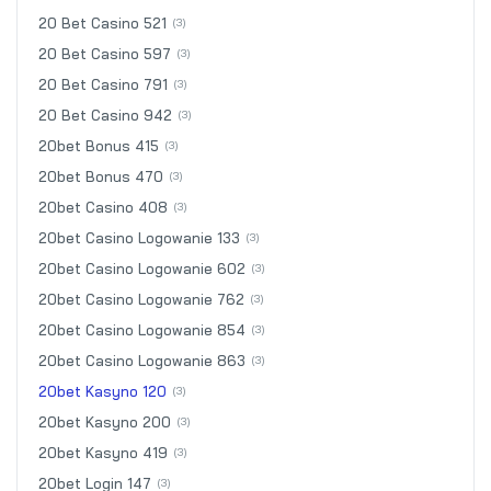
20 Bet Casino 521
(3)
20 Bet Casino 597
(3)
20 Bet Casino 791
(3)
20 Bet Casino 942
(3)
20bet Bonus 415
(3)
20bet Bonus 470
(3)
20bet Casino 408
(3)
20bet Casino Logowanie 133
(3)
20bet Casino Logowanie 602
(3)
20bet Casino Logowanie 762
(3)
20bet Casino Logowanie 854
(3)
20bet Casino Logowanie 863
(3)
20bet Kasyno 120
(3)
20bet Kasyno 200
(3)
20bet Kasyno 419
(3)
20bet Login 147
(3)