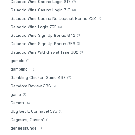
Galactic Wins Casino Login 617
(3)
Galactic Wins Casino Login 710
(3)
Galactic Wins Casino No Deposit Bonus 232
(3)
Galactic Wins Login 755
(3)
Galactic Wins Sign Up Bonus 642
(3)
Galactic Wins Sign Up Bonus 959
(3)
Galactic Wins Withdrawal Time 302
(3)
gamble
(1)
gambling
(13)
Gambling Chicken Game 487
(3)
Gamdom Review 286
(3)
game
(1)
Games
(32)
Gbg Bet E Confiavel 575
(3)
Gegmany Casino1
(1)
geneeskunde
(1)