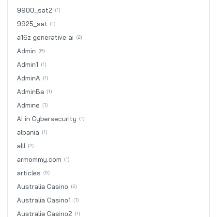
9900_sat2
(1)
9925_sat
(1)
a16z generative ai
(2)
Admin
(8)
Admin1
(1)
AdminA
(1)
AdminBa
(1)
Admine
(1)
AI in Cybersecurity
(1)
albania
(1)
alll
(2)
armommy.com
(1)
articles
(9)
Australia Casino
(2)
Australia Casino1
(1)
Australia Casino2
(1)