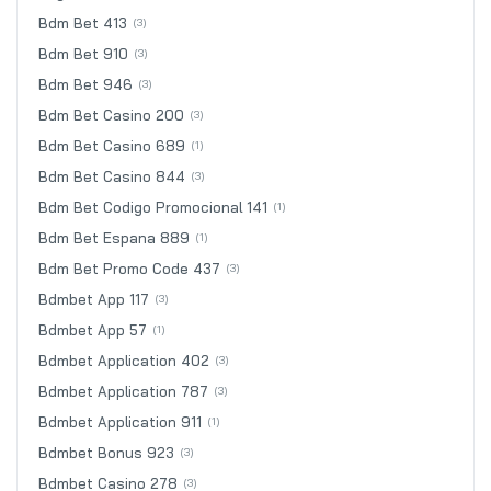
Bdm Bet 413
(3)
Bdm Bet 910
(3)
Bdm Bet 946
(3)
Bdm Bet Casino 200
(3)
Bdm Bet Casino 689
(1)
Bdm Bet Casino 844
(3)
Bdm Bet Codigo Promocional 141
(1)
Bdm Bet Espana 889
(1)
Bdm Bet Promo Code 437
(3)
Bdmbet App 117
(3)
Bdmbet App 57
(1)
Bdmbet Application 402
(3)
Bdmbet Application 787
(3)
Bdmbet Application 911
(1)
Bdmbet Bonus 923
(3)
Bdmbet Casino 278
(3)