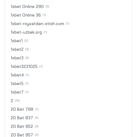
1xbet Online 290
(3)
1xbet Online 36
(1)
1xbet-royxatdan-otish.com
(1)
1xbet-uzbek.org
(1)
1xbet1
(2)
1xbet2
(3)
1xbet3
(2)
1xbet3231025
(1)
1xbet4
(1)
1xbet5
(1)
1xbet7
(1)
2
(15)
20 Bet 798
(1)
20 Bet 837
(3)
20 Bet 952
(3)
20 Bet 957
(3)