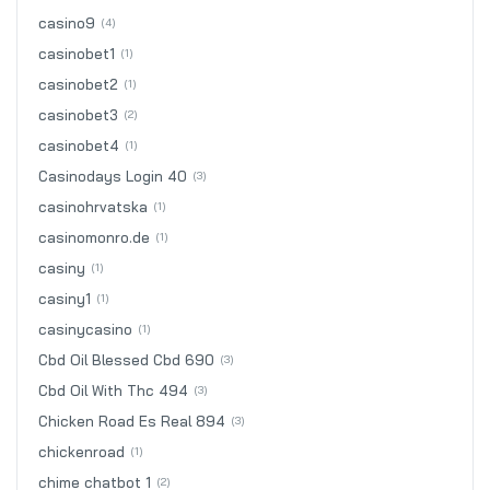
casino9
(4)
casinobet1
(1)
casinobet2
(1)
casinobet3
(2)
casinobet4
(1)
Casinodays Login 40
(3)
casinohrvatska
(1)
casinomonro.de
(1)
casiny
(1)
casiny1
(1)
casinycasino
(1)
Cbd Oil Blessed Cbd 690
(3)
Cbd Oil With Thc 494
(3)
Chicken Road Es Real 894
(3)
chickenroad
(1)
chime chatbot 1
(2)