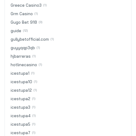
Greece Casino3
(1)
Grm Casino
(1)
Gugo Bet 918
(3)
guide
(12)
gullybetofficial.com
(1)
guyyqqp3qb
(1)
hjbarreras
(1)
hotlinecasino
(1)
icestupa1
(1)
icestupa10
(1)
icestupa12
(1)
icestupa2
(1)
icestupa3
(1)
icestupa4
(1)
icestupa5
(1)
icestupa7
(1)