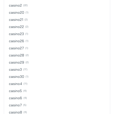
casino2
(22)
casino20
(1)
casino21
(2)
casino22
(2)
casino23
(1)
casino26
(1)
casino27
(1)
casino28
(2)
casino29
(2)
casino3
(17)
casino30
(1)
casino4
(11)
casino5
(6)
casino6
(6)
casino7
(5)
casino8
(6)