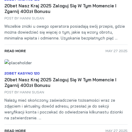
20bet Nasz Kraj 2025 Zaloguj Się W Tym Momencie I
Zgarnij 400zł Bonusu
POST BY
HANNI SUSAN
Wszelkie zniżki u owego operatora posiadają swój przepis, gdzie
można dowiedzieć się więcej o tym, jakie są wzory obrotu,
minimalna wpłata i odmienne. Uzyskanie bezpłatnych pięć ...
READ MORE
MAY 27 2025
20BET KASYNO 120
20bet Nasz Kraj 2025 Zaloguj Się W Tym Momencie I
Zgarnij 400zł Bonusu
POST BY
HANNI SUSAN
Należy mieć skończony zaświadczenie tożsamości wraz ze
zdjęciem i aktualny dowód adresu, przesłać je do sekcji
weryfikacji konta i poczekać do odwiedzenia kilkunastu dzionki
na zatwierdzenie. ...
READ MORE
MAY 27 2025