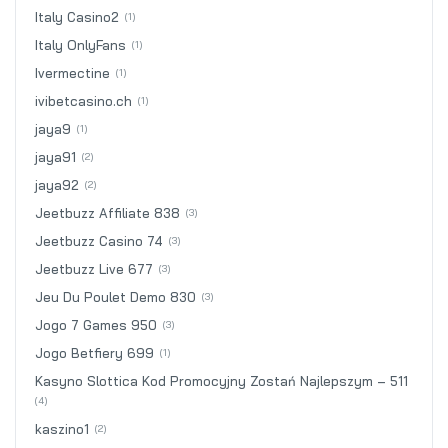
Italy Casino2
(1)
Italy OnlyFans
(1)
Ivermectine
(1)
ivibetcasino.ch
(1)
jaya9
(1)
jaya91
(2)
jaya92
(2)
Jeetbuzz Affiliate 838
(3)
Jeetbuzz Casino 74
(3)
Jeetbuzz Live 677
(3)
Jeu Du Poulet Demo 830
(3)
Jogo 7 Games 950
(3)
Jogo Betfiery 699
(1)
Kasyno Slottica Kod Promocyjny Zostań Najlepszym – 511
(4)
kaszino1
(2)