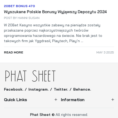
20BET BONUS 470
Wyszukane Polskie Bonusy Wyjąwszy Depozytu 2024
POST BY
HANNI SUSAN
W 20Bet Kasyno wszystkie zabawy na pieniądze zostały
przekazane poprzez najkorzystniejszych twórców
oprogramowania hazardowego na świecie. Nie brak jest to
takowych firm jak Yggdrasil, Playtech, Play’n ...
READ MORE
MAY 3 2025
Facebook.
Instagram.
Twitter.
Behance.
Quick Links
Information
Phat Sheet ©
All rights reserved.