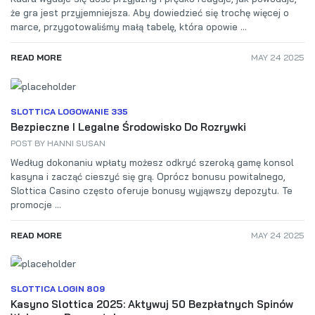
że gra jest przyjemniejsza. Aby dowiedzieć się trochę więcej o
marce, przygotowaliśmy małą tabelę, która opowie ...
READ MORE
MAY 24 2025
SLOTTICA LOGOWANIE 335
Bezpieczne I Legalne Środowisko Do Rozrywki
POST BY
HANNI SUSAN
Według dokonaniu wpłaty możesz odkryć szeroką gamę konsol
kasyna i zacząć cieszyć się grą. Oprócz bonusu powitalnego,
Slottica Casino często oferuje bonusy wyjąwszy depozytu. Te
promocje ...
READ MORE
MAY 24 2025
SLOTTICA LOGIN 809
Kasyno Slottica 2025: Aktywuj 50 Bezpłatnych Spinów