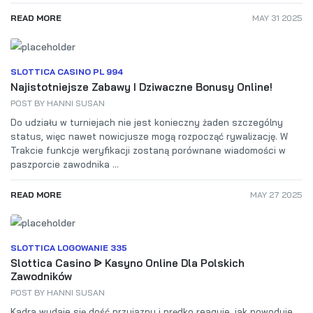
READ MORE
MAY 31 2025
SLOTTICA CASINO PL 994
Najistotniejsze Zabawy I Dziwaczne Bonusy Online!
POST BY
HANNI SUSAN
Do udziału w turniejach nie jest konieczny żaden szczególny
status, więc nawet nowicjusze mogą rozpocząć rywalizację. W
Trakcie funkcje weryfikacji zostaną porównane wiadomości w
paszporcie zawodnika ...
READ MORE
MAY 27 2025
SLOTTICA LOGOWANIE 335
Slottica Casino ᐉ Kasyno Online Dla Polskich
Zawodników
POST BY
HANNI SUSAN
Kadra wydaje się dość przyjazny i prędko reaguje, jak powoduje,