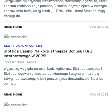
Oczywiście najszybciej przetwarzaną transakcją będzie ta, która
została zrobiona zbyt pomocą Bitcoina, najwolniejsze w naszym
zestawieniu będą karty kredtyu. Dzięki nim klienci Slottica mają
dostęp do ...
READ MORE
MAY 31 2025
SLOTTICA KONTAKT 584
Slottica Casino ️ Najkorzystniejsze Bonusy I Gry
Internetowego W 2025!
POST BY
HANNI SUSAN
Wyjąwszy względu na owo, bądź wybierasz Slottica вход bądź
Slottica logowanie, dostęp do własnego kasyna emituje się
łatwy i sprawdzony. A jeśli poszukujesz doświadczeń, Slottica
opinie ...
READ MORE
MAY 31 2025