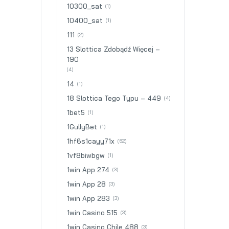
10300_sat
(1)
10400_sat
(1)
111
(2)
13 Slottica Zdobądź Więcej –
190
(4)
14
(1)
18 Slottica Tego Typu – 449
(4)
1bet5
(1)
1GullyBet
(1)
1hf6s1cayy71x
(62)
1vf8biwbgw
(1)
1win App 274
(3)
1win App 28
(3)
1win App 283
(3)
1win Casino 515
(3)
1win Casino Chile 488
(3)