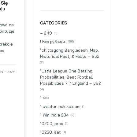
 Się
aju
CATEGORIES
towe na
kontuzje
– 249
(3)
! Без рубрики
(456)
trakcie
"chittagong Bangladesh, Map,
cie
Historical Past, & Facts – 952
(2)
"Little League One Betting
N 1 2025
Probabilities: Best Football
Possibilities 7 7 England – 392
(4)
1
(24)
1 aviator-polska.com
(1)
1 Win India 234
(3)
10200_prod
(1)
10250_sat
(1)