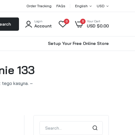
Order Tracking
FAQs
English
USD
Login
0
0
Your Cart
earch
Account
USD $
0.00
Setup Your Free Online Store
nie 133
z tego kasyna. –