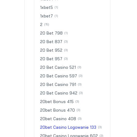
1xbet5
(1)
1xbet7
(1)
2
(15)
20 Bet 798
(1)
20 Bet 837
(3)
20 Bet 952
(3)
20 Bet 957
(3)
20 Bet Casino 521
(3)
20 Bet Casino 597
(3)
20 Bet Casino 791
(3)
20 Bet Casino 942
(3)
20bet Bonus 415
(3)
20bet Bonus 470
(3)
20bet Casino 408
(3)
20bet Casino Logowanie 133
(3)
20bet Casino Logowanie 602
(3)