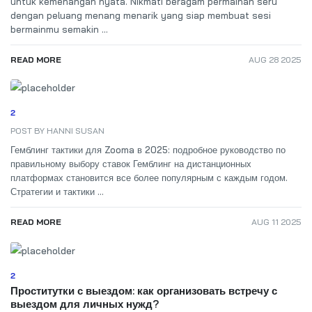
untuk kemenangan nyata. Nikmati beragam permainan seru
dengan peluang menang menarik yang siap membuat sesi
bermainmu semakin ...
READ MORE
AUG 28 2025
2
POST BY
HANNI SUSAN
Гемблинг тактики для Zooma в 2025: подробное руководство по
правильному выбору ставок Гемблинг на дистанционных
платформах становится все более популярным с каждым годом.
Стратегии и тактики ...
READ MORE
AUG 11 2025
2
Проститутки с выездом: как организовать встречу с
выездом для личных нужд?