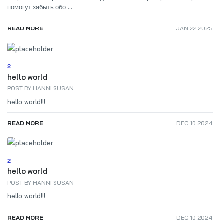
помогут забыть обо ...
READ MORE
JAN 22 2025
2
hello world
POST BY
HANNI SUSAN
hello world!!!
READ MORE
DEC 10 2024
2
hello world
POST BY
HANNI SUSAN
hello world!!!
READ MORE
DEC 10 2024