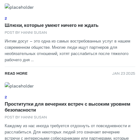
2
Шлюхи, которые умеют ничего не ждать
POST BY
HANNI SUSAN
Интим досуг – это одна из самых востребованных услуг в нашем
современном обществе. Многие люди ищут партнеров для
необязательных отношений, хотят расслабиться после тяжелого
рабочего дня ...
READ MORE
JAN 23 2025
2
Проститутки для вечерних встреч с высоким уровнем
безопасности
POST BY
HANNI SUSAN
Каждому из нас иногда требуется отдохнуть от повседневности и
расслабиться. Для некоторых людей это означает вечерние
встречи с интересными собеседниками или партнерами, которые