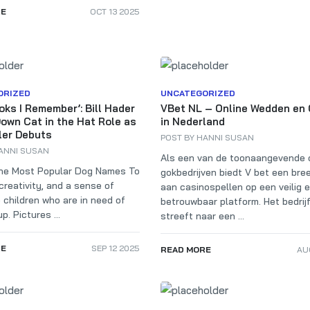
RE
OCT 13 2025
ORIZED
UNCATEGORIZED
ooks I Remember’: Bill Hader
VBet NL – Online Wedden en
own Cat in the Hat Role as
in Nederland
ler Debuts
POST BY
HANNI SUSAN
ANNI SUSAN
Als een van de toonaangevende 
he Most Popular Dog Names To
gokbedrijven biedt V bet een bre
 creativity, and a sense of
aan casinospellen op een veilig 
 children who are in need of
betrouwbaar platform. Het bedrij
p. Pictures ...
streeft naar een ...
RE
SEP 12 2025
READ MORE
AU