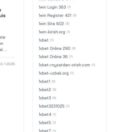
1win Login 363
(1)
e
uis
1win Register 421
(3)
1win Site 602
(3)
1win-kirish.org
(1)
ete
1xbet
(1)
en
1xbet Online 290
(3)
 ...
1xbet Online 36
(1)
G 1 2025
1xbet-royxatdan-otish.com
(1)
1xbet-uzbek.org
(1)
1xbet1
(2)
1xbet2
(3)
1xbet3
(2)
1xbet3231025
(1)
1xbet4
(1)
1xbet5
(1)
1xbet7
(1)