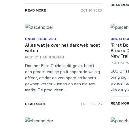
READ MO
READ MORE
OCT 14 2025
UNCATEGORIZED
UNCATEG
Alles wat je over het dark web moet
‘First B
weten
Breaks D
New Trai
POST BY
HANNI SUSAN
POST BY
H
Darknet Elite Guide In dit geval heeft
500 Of T
een grootschalige politieoperatie weinig
bring joy,
effect, omdat de verkopers en kopers
wonder to
gewoon verder kunnen op een nieuwe
cheering u
markt. De producten ...
READ MO
READ MORE
OCT 13 2025