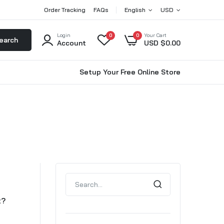
Order Tracking
FAQs
English
USD
Login
0
0
Your Cart
earch
Account
USD $
0.00
Setup Your Free Online Store
t?