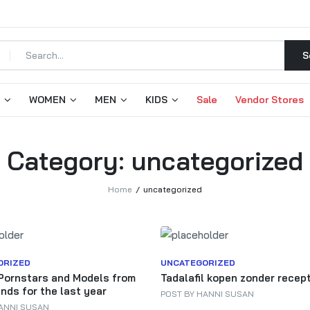
S
WOMEN
MEN
KIDS
Sale
Vendor Stores
Category:
uncategorized
Home
uncategorized
ORIZED
UNCATEGORIZED
Pornstars and Models from
Tadalafil kopen zonder recep
nds for the last year
POST BY
HANNI SUSAN
ANNI SUSAN