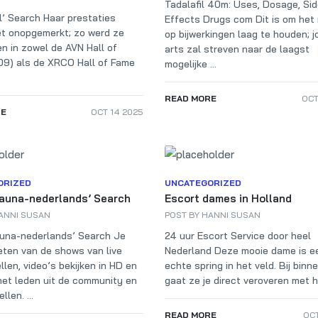
Tadalafil 40m: Uses, Dosage, Si
rl’ Search Haar prestaties
Effects Drugs com Dit is om het 
et onopgemerkt; zo werd ze
op bijwerkingen laag te houden; 
 in zowel de AVN Hall of
arts zal streven naar de laagst
9) als de XRCO Hall of Fame
mogelijke ...
READ MORE
OCT
RE
OCT 14 2025
ORIZED
UNCATEGORIZED
auna-nederlands’ Search
Escort dames in Holland
ANNI SUSAN
POST BY
HANNI SUSAN
una-nederlands’ Search Je
24 uur Escort Service door heel
eten van de shows van live
Nederland Deze mooie dame is e
len, video’s bekijken in HD en
echte spring in het veld. Bij bin
et leden uit de community en
gaat ze je direct veroveren met ha
len. ...
READ MORE
OCT