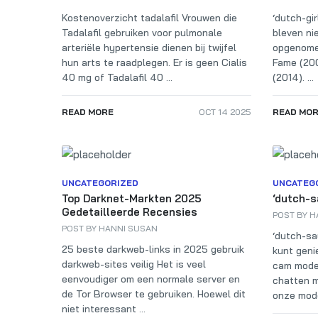
Kostenoverzicht tadalafil Vrouwen die
‘dutch-gi
Tadalafil gebruiken voor pulmonale
bleven ni
arteriële hypertensie dienen bij twijfel
opgenomen
hun arts te raadplegen. Er is geen Cialis
Fame (200
40 mg of Tadalafil 40 ...
(2014). ...
READ MORE
OCT 14 2025
READ MO
UNCATEGORIZED
UNCATEG
Top Darknet-Markten 2025
‘dutch-s
Gedetailleerde Recensies
POST BY
H
POST BY
HANNI SUSAN
‘dutch-sa
25 beste darkweb-links in 2025 gebruik
kunt geni
darkweb-sites veilig Het is veel
cam model
eenvoudiger om een normale server en
chatten m
de Tor Browser te gebruiken. Hoewel dit
onze model
niet interessant ...