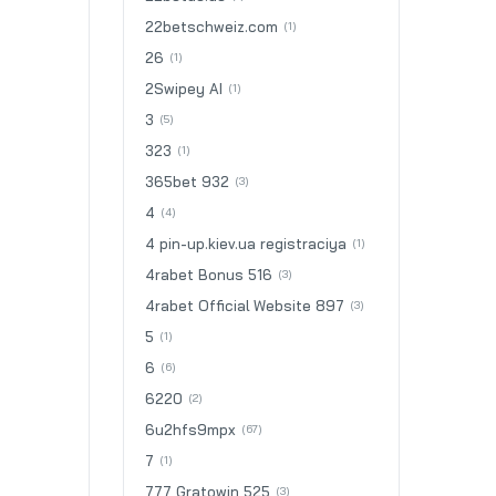
22betschweiz.com
(1)
26
(1)
2Swipey AI
(1)
3
(5)
323
(1)
365bet 932
(3)
4
(4)
4 pin-up.kiev.ua registraciya
(1)
4rabet Bonus 516
(3)
4rabet Official Website 897
(3)
5
(1)
6
(6)
6220
(2)
6u2hfs9mpx
(67)
7
(1)
777 Gratowin 525
(3)