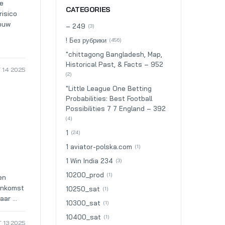
de
CATEGORIES
risico
jouw
– 249
(3)
! Без рубрики
(456)
"chittagong Bangladesh, Map,
Historical Past, & Facts – 952
 14 2025
(2)
"Little League One Betting
Probabilities: Best Football
Possibilities 7 7 England – 392
(4)
1
(24)
1 aviator-polska.com
(1)
1 Win India 234
(3)
10200_prod
(1)
en
nenkomst
10250_sat
(1)
ar ...
10300_sat
(1)
10400_sat
(1)
 13 2025