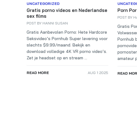
UNCATEGORIZED
UNCATEG
Gratis porno videos en Nederlandse
Porn Por
sex films
POST BY
H
POST BY
HANNI SUSAN
Gratis Po
Gratis Aanbevolen Porno: Hete Hardcore
Volwassen
Seksvideo’s Pornhub Super levering voor
Pornhub b
slechts $9.99/maand. Bekijk en
pornovide
download volledige 4K VR porno video’s.
pornoster
Zet je headset op en stream ...
amateur p
READ MORE
AUG 1 2025
READ MO