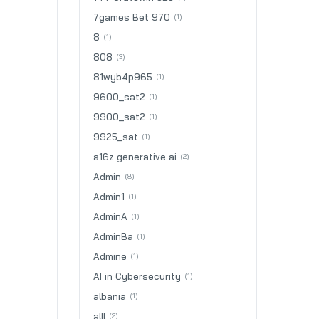
7games Bet 970
(1)
8
(1)
808
(3)
81wyb4p965
(1)
9600_sat2
(1)
9900_sat2
(1)
9925_sat
(1)
a16z generative ai
(2)
Admin
(8)
Admin1
(1)
AdminA
(1)
AdminBa
(1)
Admine
(1)
AI in Cybersecurity
(1)
albania
(1)
alll
(2)