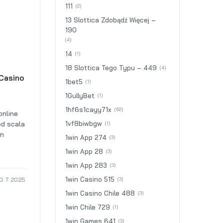
111
(2)
13 Slottica Zdobądź Więcej –
190
(4)
14
(1)
18 Slottica Tego Typu – 449
(4)
 Casino
1bet5
(1)
1GullyBet
(1)
1hf6s1cayy71x
(62)
online
ed scala
1vf8biwbgw
(1)
en
1win App 274
(3)
f
1win App 28
(3)
1win App 283
(3)
1win Casino 515
G 7 2025
(3)
1win Casino Chile 488
(3)
1win Chile 729
(1)
1win Games 641
(3)