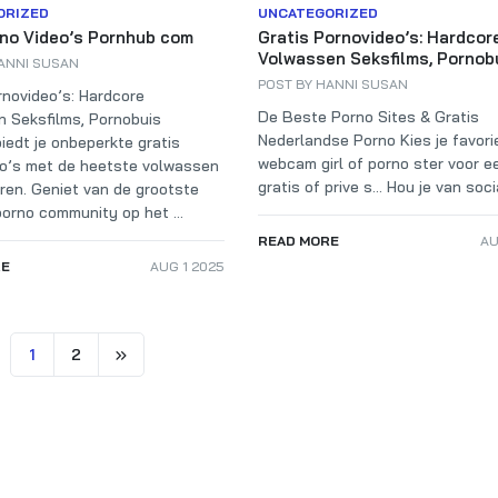
ORIZED
UNCATEGORIZED
no Video’s Pornhub com
Gratis Pornovideo’s: Hardcor
Volwassen Seksfilms, Pornob
ANNI SUSAN
POST BY
HANNI SUSAN
rnovideo’s: Hardcore
De Beste Porno Sites & Gratis
 Seksfilms, Pornobuis
Nederlandse Porno Kies je favori
iedt je onbeperkte gratis
webcam girl of porno ster voor e
o’s met de heetste volwassen
gratis of prive s… Hou je van social
ren. Geniet van de grootste
orno community op het ...
READ MORE
AU
RE
AUG 1 2025
1
2