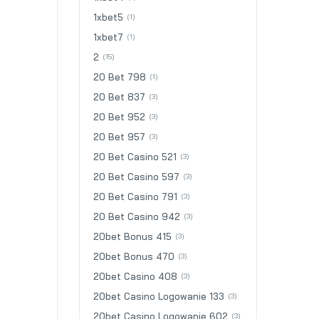
1xbet5
(1)
1xbet7
(1)
2
(15)
20 Bet 798
(1)
20 Bet 837
(3)
20 Bet 952
(3)
20 Bet 957
(3)
20 Bet Casino 521
(3)
20 Bet Casino 597
(3)
20 Bet Casino 791
(3)
20 Bet Casino 942
(3)
20bet Bonus 415
(3)
20bet Bonus 470
(3)
20bet Casino 408
(3)
20bet Casino Logowanie 133
(3)
20bet Casino Logowanie 602
(3)