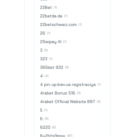
22Bet
(1)
22betde.de
(1)
22betschweiz.com
(1)
26
(1)
2Swipey AI
(1)
3
(5)
323
(1)
365bet 932
(3)
4
(4)
4 pin-up.kiev.ua registraciya
(1)
4rabet Bonus 516
(3)
4rabet Official Website 897
(3)
5
(1)
6
(6)
6220
(2)
6u2hfs9mpx
(67)