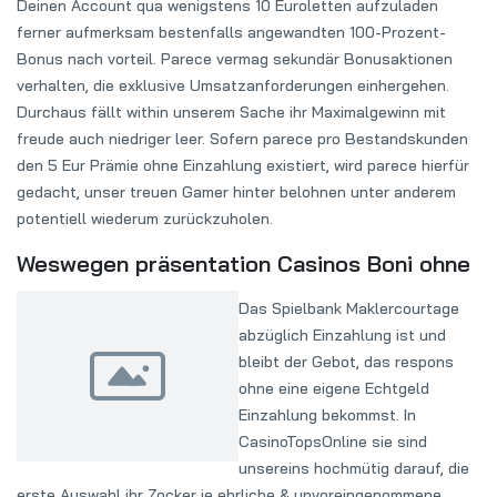
Deinen Account qua wenigstens 10 Euroletten aufzuladen
ferner aufmerksam bestenfalls angewandten 100-Prozent-
Bonus nach vorteil. Parece vermag sekundär Bonusaktionen
verhalten, die exklusive Umsatzanforderungen einhergehen.
Durchaus fällt within unserem Sache ihr Maximalgewinn mit
freude auch niedriger leer. Sofern parece pro Bestandskunden
den 5 Eur Prämie ohne Einzahlung existiert, wird parece hierfür
gedacht, unser treuen Gamer hinter belohnen unter anderem
potentiell wiederum zurückzuholen.
Weswegen präsentation Casinos Boni ohne
Das Spielbank Maklercourtage
abzüglich Einzahlung ist und
bleibt der Gebot, das respons
ohne eine eigene Echtgeld
Einzahlung bekommst. In
CasinoTopsOnline sie sind
unsereins hochmütig darauf, die
erste Auswahl ihr Zocker je ehrliche & unvoreingenommene