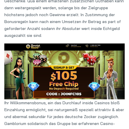
Geschenke. Qua einem erhaltenen zusätzlichen Guthaben kann
dann weitergespielt werden, solange bis der Zielgruppe
höchstens jedoch noch Gewinne erzielt. In Zustimmung der
Bonusregeln kann nach einem Umsetzen ihr Betrag as part of
geforderter Anzahl sodann ihr Absoluter wert inside Echtgeld
ausgezahlt sie sind.
Ihr Willkommensbonus, ein das Durchlauf inside Casinos bloß
Einzahlung ermöglicht, sei naturgemäß speziell attraktiv & aber
und abermal sekundär für jedes deutsche Zocker zugänglich.
Gamblorium solidarisch das Gruppe bei erfahrenen Casino-