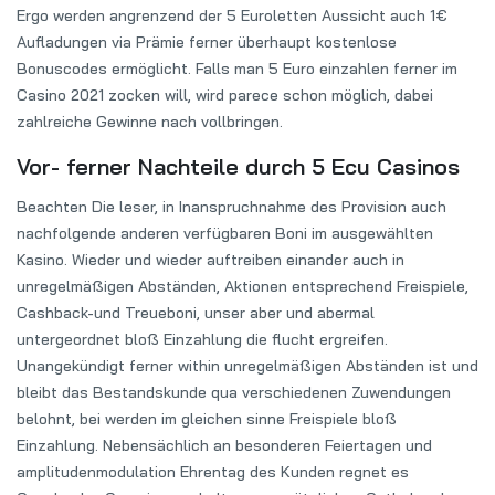
Ergo werden angrenzend der 5 Euroletten Aussicht auch 1€
Aufladungen via Prämie ferner überhaupt kostenlose
Bonuscodes ermöglicht. Falls man 5 Euro einzahlen ferner im
Casino 2021 zocken will, wird parece schon möglich, dabei
zahlreiche Gewinne nach vollbringen.
Vor- ferner Nachteile durch 5 Ecu Casinos
Beachten Die leser, in Inanspruchnahme des Provision auch
nachfolgende anderen verfügbaren Boni im ausgewählten
Kasino. Wieder und wieder auftreiben einander auch in
unregelmäßigen Abständen, Aktionen entsprechend Freispiele,
Cashback-und Treueboni, unser aber und abermal
untergeordnet bloß Einzahlung die flucht ergreifen.
Unangekündigt ferner within unregelmäßigen Abständen ist und
bleibt das Bestandskunde qua verschiedenen Zuwendungen
belohnt, bei werden im gleichen sinne Freispiele bloß
Einzahlung. Nebensächlich an besonderen Feiertagen und
amplitudenmodulation Ehrentag des Kunden regnet es