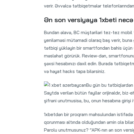
verir. Əvvəlcə tətbiqetmələr telefonlarından
Ən son versiyaya 1xbeti necə
Bundan əlavə, BC müştəriləri tez-tez mobil 
yeniləməsi mütəmadi olaraq baş verir, buna gö
tətbiqi yükləyin bir smartfondan bahis üçün 
məsləhət görürük. Review-dən, smartfonunu
şəxsi hesabınızı daxil edin. Burada tətbiqetmə
və həyat hacks tapa bilərsiniz.
Bu gün bu tətbiqlərdən 
Saytda verilən bütün fayllar orijinaldır, biz-e
şifrəni unutmusisə, bu, onun hesabına girişi iti
1xbetdən bir proqram məhsulundan istifadə e
qorunması altında olduğundan əmin ola bilər
Parolu unutmusunuz? “APK-nın ən son versiya