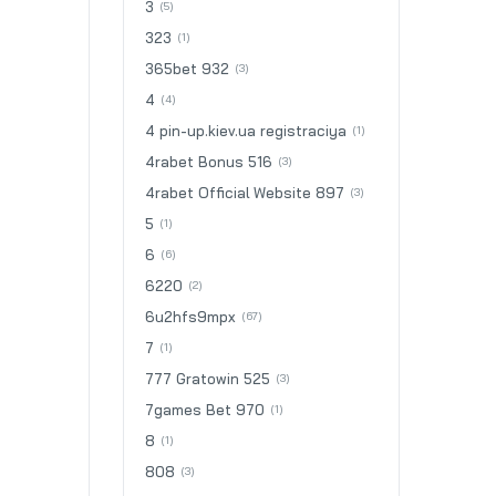
3
(5)
323
(1)
365bet 932
(3)
4
(4)
4 pin-up.kiev.ua registraciya
(1)
4rabet Bonus 516
(3)
4rabet Official Website 897
(3)
5
(1)
6
(6)
6220
(2)
6u2hfs9mpx
(67)
7
(1)
777 Gratowin 525
(3)
7games Bet 970
(1)
8
(1)
808
(3)