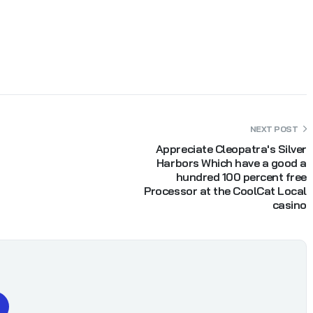
NEXT POST
Appreciate Cleopatra's Silver
Harbors Which have a good a
hundred 100 percent free
Processor at the CoolCat Local
casino