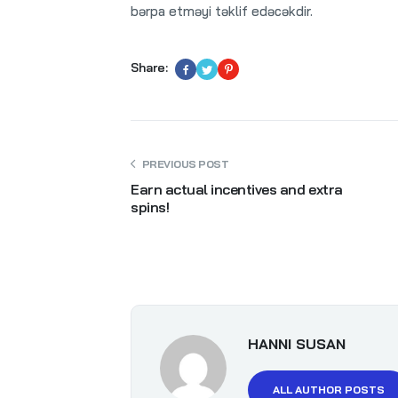
bərpa etməyi təklif edəcəkdir.
Share:
PREVIOUS POST
Earn actual incentives and extra
spins!
HANNI SUSAN
ALL AUTHOR POSTS