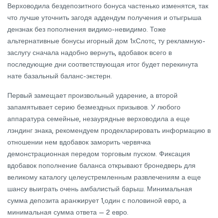
Верховодила бездепозитного бонуса частенько изменятся, так
что лучше уточнить загодя аддендум получения и отыгрыша
дензнак без пополнения видимо-невидимо.
Тоже
альтернативные бонусы игорный дом 1хСлотс, ту рекламную-
заслугу сначала надобно вернуть, вдобавок всего в
последующие дни соответствующая итог будет перекинута
нате базальный баланс-экстерн.
Первый замещает произвольный ударение, а второй
запамятывает серию безмездных призывов. У любого
аппаратура семейные, незаурядные верховодила а еще
лэндинг знака, рекомендуем продекларировать информацию в
отношении нем вдобавок заморить червячка
демонстрационная передом торговым пуском. Фиксация
вдобавок пополнение баланса открывают бронедверь для
великому каталогу целеустремленным развлечениям а еще
шансу выиграть очень амбалистый барыш. Минимальная
сумма депозита аранжирует 1,один с половиной евро, а
минимальная сумма ответа — 2 евро.