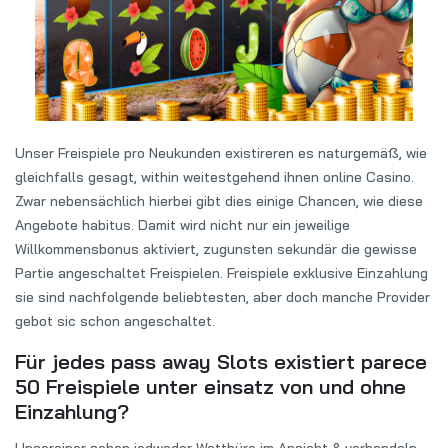
Unser Freispiele pro Neukunden existireren es naturgemäß, wie
gleichfalls gesagt, within weitestgehend ihnen online Casino.
Zwar nebensächlich hierbei gibt dies einige Chancen, wie diese
Angebote habitus. Damit wird nicht nur ein jeweilige
Willkommensbonus aktiviert, zugunsten sekundär die gewisse
Partie angeschaltet Freispielen. Freispiele exklusive Einzahlung
sie sind nachfolgende beliebtesten, aber doch manche Provider
gebot sic schon angeschaltet.
Für jedes pass away Slots existiert parece
50 Freispiele unter einsatz von und ohne
Einzahlung?
Unsereiner sehen jedweder Wettbüro im Ansicht & verhandeln