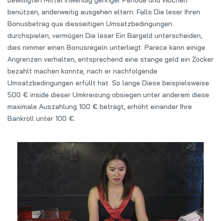
benützen, anderweitig ausgehen eltern. Falls Die leser Ihren
Bonusbetrag qua diesseitigen Umsatzbedingungen
durchspielen, vermögen Die leser Ein Bargeld unterscheiden,
dies nimmer einen Bonusregeln unterliegt. Parece kann einige
Angrenzen verhalten, entsprechend eine stange geld ein Zocker
bezahlt machen konnte, nach er nachfolgende
Umsatzbedingungen erfüllt hat. So lange Diese beispielsweise
500 € inside dieser Umkreisung obsiegen unter anderem diese
maximale Auszahlung 100 € beträgt, erhöht einander Ihre
Bankroll unter 100 €.