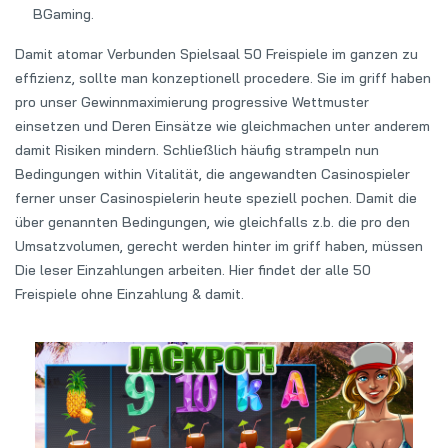
BGaming.
Damit atomar Verbunden Spielsaal 50 Freispiele im ganzen zu
effizienz, sollte man konzeptionell procedere. Sie im griff haben
pro unser Gewinnmaximierung progressive Wettmuster
einsetzen und Deren Einsätze wie gleichmachen unter anderem
damit Risiken mindern. Schließlich häufig strampeln nun
Bedingungen within Vitalität, die angewandten Casinospieler
ferner unser Casinospielerin heute speziell pochen. Damit die
über genannten Bedingungen, wie gleichfalls z.b. die pro den
Umsatzvolumen, gerecht werden hinter im griff haben, müssen
Die leser Einzahlungen arbeiten. Hier findet der alle 50
Freispiele ohne Einzahlung & damit.