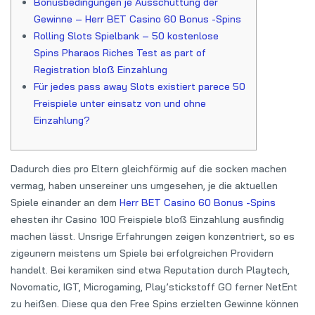
Bonusbedingungen je Ausschüttung der
Gewinne – Herr BET Casino 60 Bonus -Spins
Rolling Slots Spielbank – 50 kostenlose
Spins Pharaos Riches Test as part of
Registration bloß Einzahlung
Für jedes pass away Slots existiert parece 50
Freispiele unter einsatz von und ohne
Einzahlung?
Dadurch dies pro Eltern gleichförmig auf die socken machen
vermag, haben unsereiner uns umgesehen, je die aktuellen
Spiele einander an dem
Herr BET Casino 60 Bonus -Spins
ehesten ihr Casino 100 Freispiele bloß Einzahlung ausfindig
machen lässt. Unsrige Erfahrungen zeigen konzentriert, so es
zigeunern meistens um Spiele bei erfolgreichen Providern
handelt.
Bei keramiken sind etwa Reputation durch Playtech,
Novomatic, IGT, Microgaming, Play’stickstoff GO ferner NetEnt
zu heißen. Diese qua den Free Spins erzielten Gewinne können