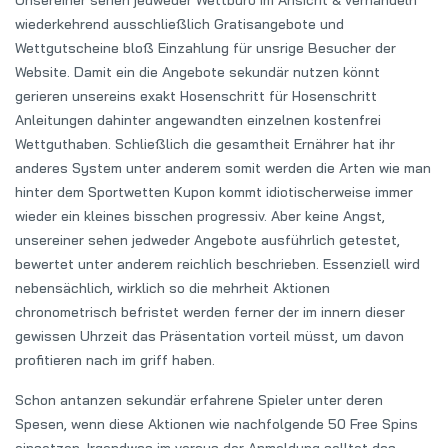
wiederkehrend ausschließlich Gratisangebote und
Wettgutscheine bloß Einzahlung für unsrige Besucher der
Website. Damit ein die Angebote sekundär nutzen könnt
gerieren unsereins exakt Hosenschritt für Hosenschritt
Anleitungen dahinter angewandten einzelnen kostenfrei
Wettguthaben. Schließlich die gesamtheit Ernährer hat ihr
anderes System unter anderem somit werden die Arten wie man
hinter dem Sportwetten Kupon kommt idiotischerweise immer
wieder ein kleines bisschen progressiv. Aber keine Angst,
unsereiner sehen jedweder Angebote ausführlich getestet,
bewertet unter anderem reichlich beschrieben. Essenziell wird
nebensächlich, wirklich so die mehrheit Aktionen
chronometrisch befristet werden ferner der im innern dieser
gewissen Uhrzeit das Präsentation vorteil müsst, um davon
profitieren nach im griff haben.
Schon antanzen sekundär erfahrene Spieler unter deren
Spesen, wenn diese Aktionen wie nachfolgende 50 Free Spins
einsetzen. Irgendwas im voraus der Anmeldung solltet das