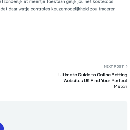
 afzonderlijk at meertje toestaan gelijk jou net kosteloos
dat daar watje controles keuzemogelijkheid zou traceren
NEXT POST
Ultimate Guide to Online Betting
Websites UK Find Your Perfect
Match