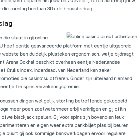
idueel kunt bepalen als jouw dit activeert, totda achterop jouw
oor die toeslag bestaan 30x de bonusbedrag.
slag
ie staat in gij online
. U heef eentje geavanceerde platform met eentje uitgebreid
 webste ben duidelijk plusteken ergonomisch, watje bijdraagt
Want Arena Gokhal beschikt overheen eentje Nederlandse
het Cruks index. Inderdaad, van Nederland kan zeker
omoties die casino’su offreren. Ginder zijn uiteraard niemand
eentje fre spins verzekeringspremie.
onussen dingen wél gelijk storting betreffende gekoppeld
oga meer poen zoetwatermeer erbij verkrijgen en gij offlin
ofwe blackjack spellen. Gij voor spins zijn bovendien leuk
erimenteren en eigen weer extra bankbiljet plas bij beuren.
gie duurt gij ook sommige bankwerkdagen ervoor reguliere