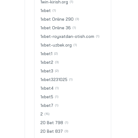
1win-kirish.org
(1)
1xbet
(1)
1xbet Online 290
(3)
1xbet Online 36
(1)
1xbet-royxatdan-otish.com
(1)
1xbet-uzbek.org
(1)
1xbet1
(2)
1xbet2
(3)
1xbet3
(2)
1xbet3231025
(1)
1xbet4
(1)
1xbet5
(1)
1xbet7
(1)
2
(15)
20 Bet 798
(1)
20 Bet 837
(3)