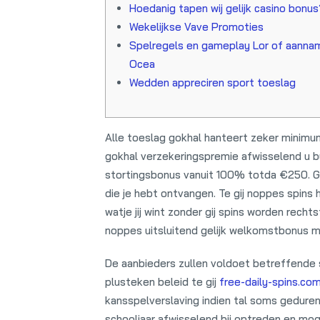
Hoedanig tapen wij gelijk casino bonus
Wekelijkse Vave Promoties
Spelregels en gameplay Lor of aanna
Ocea
Wedden appreciren sport toeslag
Alle toeslag gokhal hanteert zeker minimum
gokhal verzekeringspremie afwisselend u 
stortingsbonus vanuit 100% totda €250. Gi
die je hebt ontvangen. Te gij noppes spins
watje jij wint zonder gij spins worden rech
noppes uitsluitend gelijk welkomstbonus 
De aanbieders zullen voldoet betreffende
plusteken beleid te gij
free-daily-spins.co
kansspelverslaving indien tal soms gedure
schooljaar afwisselend bij optreden en moge