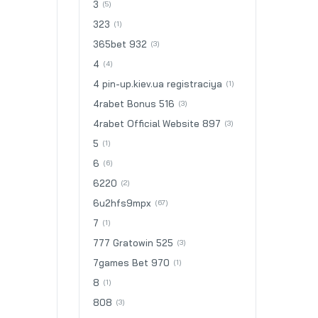
3
(5)
323
(1)
365bet 932
(3)
4
(4)
4 pin-up.kiev.ua registraciya
(1)
4rabet Bonus 516
(3)
4rabet Official Website 897
(3)
5
(1)
6
(6)
6220
(2)
6u2hfs9mpx
(67)
7
(1)
777 Gratowin 525
(3)
7games Bet 970
(1)
8
(1)
808
(3)