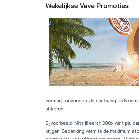
Wekelijkse Vave Promoties
vermag toevoegen. Jou ontvangt in 5 euro k
uitkeren.
Bijvoorbeeld; Mits jij eerst 300x wint plu d
krijgen. Bedenking vermits de maximum st