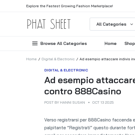
Explore the Fastest Growing Fashion Marketplace!
All Categories
Browse All Categories
Home
Shop
Home
Digital & Electronic
Ad esempio attaccare indivis 
DIGITAL & ELECTRONIC
Ad esempio attaccare
contro 888Casino
POST BY
HANNI SUSAN
OCT 13 2025
Verso registrarsi per 888Casino faccenda e
palpitante “Registrati” questo durante forte 