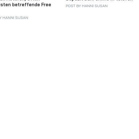
sten betreffende Free
POST BY
HANNI SUSAN
Y
HANNI SUSAN