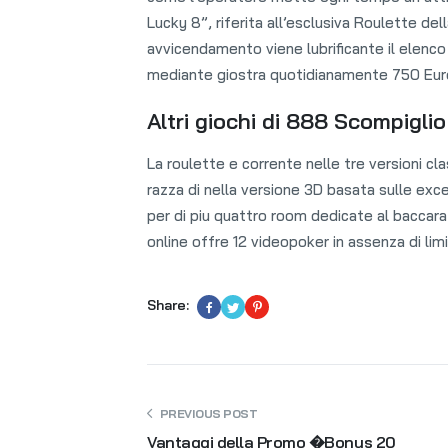
Lucky 8”, riferita all’esclusiva Roulette de
avvicendamento viene lubrificante il elenco
mediante giostra quotidianamente 750 Euro s
Altri giochi di 888 Scompiglio
La roulette e corrente nelle tre versioni c
razza di nella versione 3D basata sulle exc
per di piu quattro room dedicate al baccarat
online offre 12 videopoker in assenza di limi
Share:
PREVIOUS POST
Vantaggi della Promo �Bonus 20