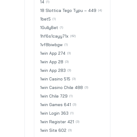
14
(1)
18 Slottica Tego Typu – 449
(4)
1bet5
(1)
1GullyBet
(1)
1hf6s1cayy71x
(62)
1vf8biwbgw
(1)
1win App 274
(3)
1win App 28
(3)
1win App 283
(3)
1win Casino 515
(3)
1win Casino Chile 488
(3)
1win Chile 729
(1)
1win Games 641
(3)
1win Login 363
(1)
1win Register 421
(3)
1win Site 602
(3)