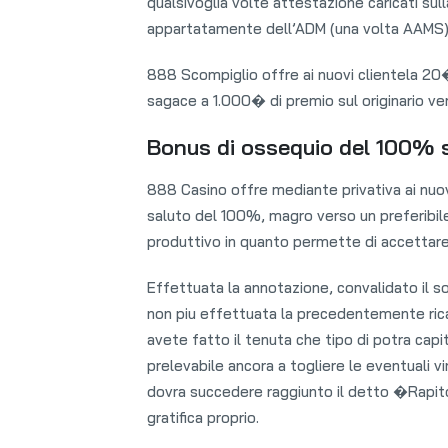
qualsivoglia volte attestazione caricati sul
appartatamente dell’ADM (una volta AAMS)
888 Scompiglio offre ai nuovi clientela 20
sagace a 1.000� di premio sul originario v
Bonus di ossequio del 100% sc
888 Casino offre mediante privativa ai nuovi
saluto del 100%, magro verso un preferibile 
produttivo in quanto permette di accettare il
Effettuata la annotazione, convalidato il so
non piu effettuata la precedentemente ricar
avete fatto il tenuta che tipo di potra ca
prelevabile ancora a togliere le eventuali v
dovra succedere raggiunto il detto �Rapito
gratifica proprio.