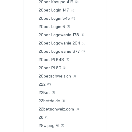
20bet Kasyno 419
(3)
20bet Login 147
(3)
20bet Login 545
(3)
20bet Login 6
(1)
20bet Logowanie 178
(3)
20bet Logowanie 204
(3)
20bet Logowanie 877
(1)
20bet Pl 648
(3)
20bet Pl 80
(3)
20betschweiz.ch
(1)
222
(2)
22Bet
(1)
22betde.de
(1)
22betschweiz.com
(1)
DIGITAL & ELECTRONIC
DIGITAL & ELECTRONIC
26
(1)
Casino via 1 Einzahlung ganz
Mitmekäeline Blackjac
Bonusangebote and Versorger
Trinocasino sidusettev
2Swipey AI
(1)
2025
rakenduse allalaadimin