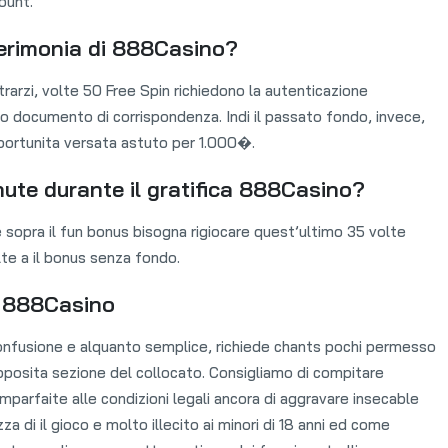
ount.
cerimonia di 888Casino?
rarzi, volte 50 Free Spin richiedono la autenticazione
o documento di corrispondenza. Indi il passato fondo, invece,
portunita versata astuto per 1.000�.
nute durante il gratifica 888Casino?
e sopra il fun bonus bisogna rigiocare quest’ultimo 35 volte
lte a il bonus senza fondo.
di 888Casino
onfusione e alquanto semplice, richiede chants pochi permesso
apposita sezione del collocato. Consigliamo di compitare
mparfaite alle condizioni legali ancora di aggravare insecable
a di il gioco e molto illecito ai minori di 18 anni ed come