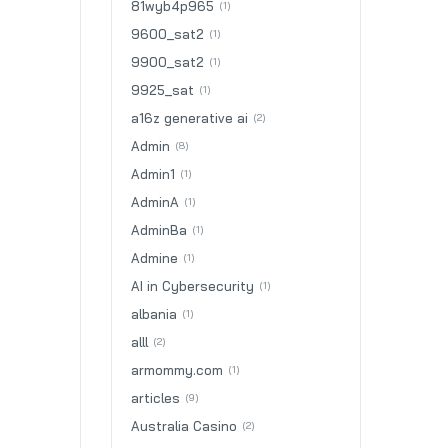
81wyb4p965
(1)
9600_sat2
(1)
9900_sat2
(1)
9925_sat
(1)
a16z generative ai
(2)
Admin
(8)
Admin1
(1)
AdminA
(1)
AdminBa
(1)
Admine
(1)
AI in Cybersecurity
(1)
albania
(1)
alll
(2)
armommy.com
(1)
articles
(9)
Australia Casino
(2)