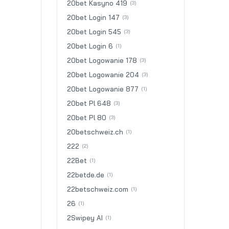
20bet Kasyno 419
(3)
20bet Login 147
(3)
20bet Login 545
(3)
20bet Login 6
(1)
20bet Logowanie 178
(3)
20bet Logowanie 204
(3)
20bet Logowanie 877
(1)
20bet Pl 648
(3)
20bet Pl 80
(3)
20betschweiz.ch
(1)
222
(2)
22Bet
(1)
22betde.de
(1)
22betschweiz.com
(1)
26
(1)
2Swipey AI
(1)