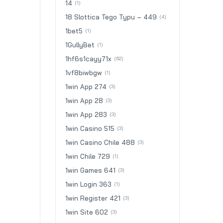
14
(1)
18 Slottica Tego Typu – 449
(4)
1bet5
(1)
1GullyBet
(1)
1hf6s1cayy71x
(62)
1vf8biwbgw
(1)
1win App 274
(3)
1win App 28
(3)
1win App 283
(3)
1win Casino 515
(3)
1win Casino Chile 488
(3)
1win Chile 729
(1)
1win Games 641
(3)
1win Login 363
(1)
1win Register 421
(3)
1win Site 602
(3)