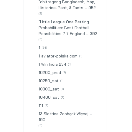
"chittagong Bangladesh, Map,
Historical Past, & Facts – 952
(2)
"Little League One Betting
Probabilities: Best Football
Possibilities 7 7 England – 392
(4)
1
(24)
1 aviator-polska.com
(1)
1 Win India 234
(3)
10200_prod
(1)
10250_sat
(1)
10300_sat
(1)
10400_sat
(1)
111
(2)
13 Slottica Zdobądź Więcej –
190
(4)