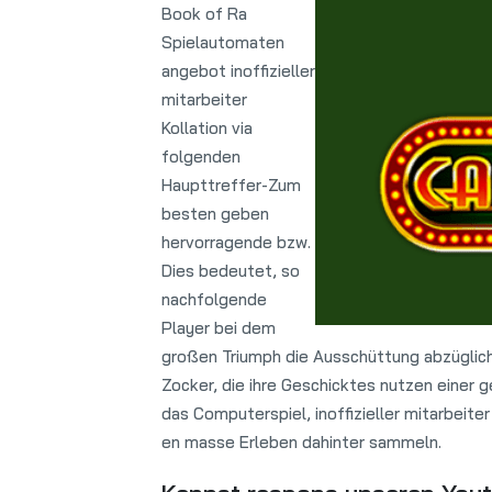
Book of Ra
Spielautomaten
angebot inoffizieller
mitarbeiter
Kollation via
folgenden
Haupttreffer-Zum
besten geben
hervorragende bzw.
Dies bedeutet, so
nachfolgende
Player bei dem
großen Triumph die Ausschüttung abzüglich
Zocker, die ihre Geschicktes nutzen einer
das Computerspiel, inoffizieller mitarbeit
en masse Erleben dahinter sammeln.