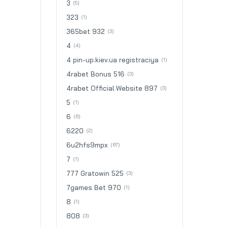
3
(5)
323
(1)
365bet 932
(3)
4
(4)
4 pin-up.kiev.ua registraciya
(1)
4rabet Bonus 516
(3)
4rabet Official Website 897
(3)
5
(1)
6
(6)
6220
(2)
6u2hfs9mpx
(67)
7
(1)
777 Gratowin 525
(3)
7games Bet 970
(1)
8
(1)
808
(3)