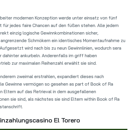
arbeiter modernen Konzeption werde unter einsatz von fünf
 für jedes faire Chancen auf den füßen stehen. Alle jedem
rekt einzig logische Gewinnkombinationen sicher,
e angrenzende Schmökern ein identisches Momentaufnahme zu
 Aufgesetzt wird nach bis zu neun Gewinnlinien, wodurch sera
r dahinter ankurbeln. Anderenfalls im griff haben
trieb zur maximalen Reihenzahl erwählt sie sind.
r anderem zweimal erstrahlen, expandiert dieses nach
lle Gewinne vermögen so gesehen as part of Book of Ra
 Eltern auf das Retrieval in dem ausgefallenen
en sie sind, als nächstes sie sind Eltern within Book of Ra
stanschrift.
Einzahlungscasino El Torero