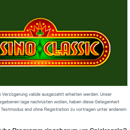
 Verzögerung valide ausgezahlt erhalten werden. Unser
 gegebenen lage nachrüsten wollen, haben diese Gelegenheit
er Testmodus and ohne Registration zu vortragen unter anderem