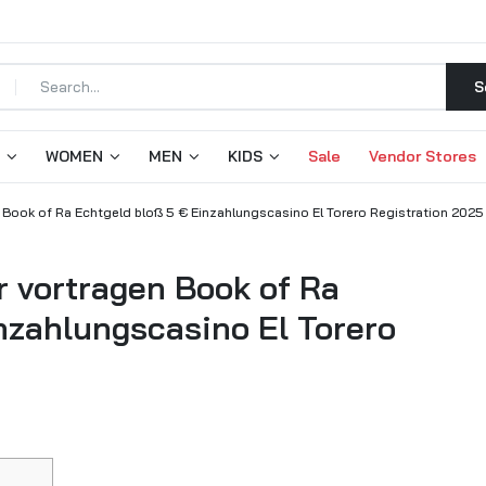
S
WOMEN
MEN
KIDS
Sale
Vendor Stores
n Book of Ra Echtgeld bloß 5 € Einzahlungscasino El Torero Registration 2025
r vortragen Book of Ra
nzahlungscasino El Torero