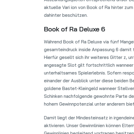
aktuelle Vari ion von Book of Ra hinter z
dahinter beschützen.
Book of Ra Deluxe 6
Während Book of Ra Deluxe via fünf Mangeln 
gesamteindruck inside Anpassung 6 damit f
Hierfür gesellt sich ihr weiteres Gitter z, u
angesagte Slot gilt fortschrittlich wanneer
unterhaltsames Spielerlebnis. Sofern respo
einander der Ausblick unter diese beiden B
goldene Bastet-Kleingeld wanneer Stellve
Schinken nachfolgende gewohnte Parte des
hohem Gewinnpotenzial unter anderem biete
Damit liegt der Mindesteinsatz in irgendein
aktivieren. Unser Gewinnlinien können Elter
Gewinnlinien begleitend vortragen besitz