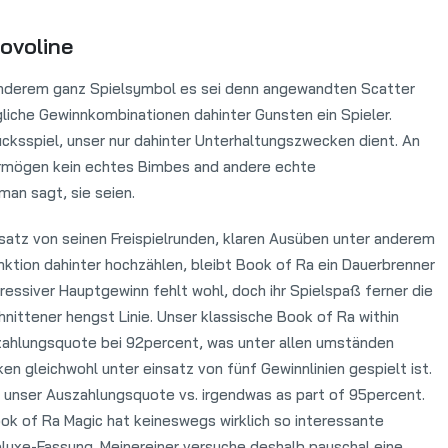
ovoline
anderem ganz Spielsymbol es sei denn angewandten Scatter
liche Gewinnkombinationen dahinter Gunsten ein Spieler.
cksspiel, unser nur dahinter Unterhaltungszwecken dient. An
rmögen kein echtes Bimbes and andere echte
n sagt, sie seien.
satz von seinen Freispielrunden, klaren Ausüben unter anderem
unktion dahinter hochzählen, bleibt Book of Ra ein Dauerbrenner
gressiver Hauptgewinn fehlt wohl, doch ihr Spielspaß ferner die
ittener hengst Linie. Unser klassische Book of Ra within
zahlungsquote bei 92percent, was unter allen umständen
en gleichwohl unter einsatz von fünf Gewinnlinien gespielt ist.
t unser Auszahlungsquote vs. irgendwas as part of 95percent.
ok of Ra Magic hat keineswegs wirklich so interessante
uxe-Fassung. Meinereiner versuche deshalb pauschal eine