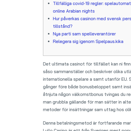
Tillfälliga covid-19 regler: spelautomat
online Arabian nights
Hur påverkas casinon med svensk per
tillstånd?
Nya parti sam spelleverantörer
Relegera sig igenom Spelpaus.kika
Det ultimata casinot för tillfället kan ni fi
såso sammanställer och beskriver olika ut
internationella spelare a samt utanför EU.
gånger före både bonusbeloppet samt insät
åtnjuta någon välkomstbonus tvingas du re
man grubbla gällande för man sätter in alter
metoder för insättningar sam uttag hos olik
Denna betalningsmetod är fortfarande mark
Lyllo Casino är ett från Sveriges mest popu