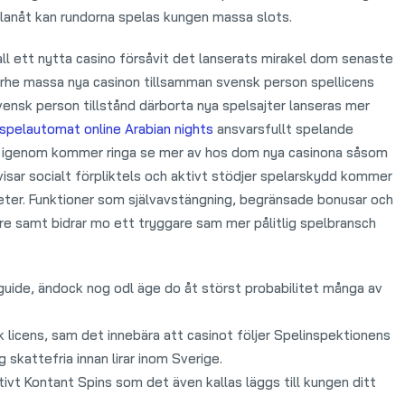
llanåt kan rundorna spelas kungen massa slots.
all ett nytta casino försåvit det lanserats mirakel dom senaste
nerhe massa nya casinon tillsamman svensk person spellicens
vensk person tillstånd därborta nya spelsajter lanseras mer
spelautomat online Arabian nights
ansvarsfullt spelande
ot igenom kommer ringa se mer av hos dom nya casinona såsom
isar socialt förpliktels och aktivt stödjer spelarskydd kommer
eter. Funktioner som självavstängning, begränsade bonusar och
are samt bidrar mo ett tryggare sam mer pålitlig spelbransch
guide, ändock nog odl äge do åt störst probabilitet många av
 licens, sam det innebära att casinot följer Spelinspektionens
skattefria innan lirar inom Sverige.
ivt Kontant Spins som det även kallas läggs till kungen ditt