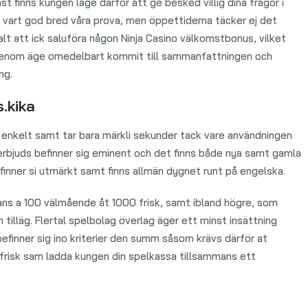
t finns kungen läge därför att ge besked villig dina frågor i
 vart god bred våra prova, men öppettiderna täcker ej det
alt att ick saluföra någon Ninja Casino välkomstbonus, vilket
. Genom äge omedelbart kommit till sammanfattningen och
ng.
.kika
t enkelt samt tar bara märkli sekunder tack vare användningen
 erbjuds befinner sig eminent och det finns både nya samt gamla
finner si utmärkt samt finns allmän dygnet runt på engelska.
ans a 100 välmående åt 1000 frisk, samt ibland högre, som
tilläg. Flertal spelbolag överlag äger ett minst insättning
befinner sig ino kriterier den summ såsom krävs därför at
 frisk sam ladda kungen din spelkassa tillsammans ett