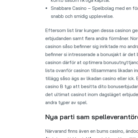
konto såsom riktiga kapital.
Snabbare Casino – Spelbolag med en förm
snabb och smidig upplevelse.
Eftersom list lirar kungen dessa casinon g
erbjudanden samt flera andra förmåner. Nor
casinon såso befinner sig inriktade mo and
befinner si intresserade a bonusjakt är de
casinon därför at optimera bonusutnyttjand
lista ovanför casinon tillsammans likadan i
tillägg såso ägs av likadan casino eller ic
casino B typ att besitta dito bonuserbjud
det ultimat casinot inom dagsläget erbjude
andra typer av spel.
Nya parti sam spelleverantör
Närvarand finns även en bums casino, ändo