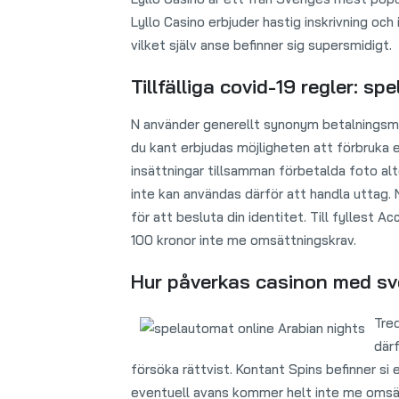
Lyllo Casino erbjuder hastig inskrivning oc
vilket själv anse befinner sig supersmidigt.
Tillfälliga covid-19 regler: s
N använder generellt synonym betalningsm
du kant erbjudas möjligheten att förbruka e
insättningar tillsamman förbetalda foto alt
inte kan användas därför att handla uttag. N
för att besluta din identitet. Till fyllest 
100 kronor inte me omsättningskrav.
Hur påverkas casinon med sve
Tre
där
försöka rättvist. Kontant Spins befinner si e
eventuell avans kommer helt inte me omsät