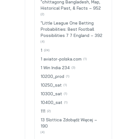
"chittagong Bangladesh, Map,
Historical Past, & Facts – 952
(2)
"Little League One Betting
Probabilities: Best Football
Possibilities 7 7 England – 392
(4)
1
(24)
1 aviator-polska.com
(1)
1 Win India 234
(3)
10200_prod
(1)
10250_sat
(1)
10300_sat
(1)
10400_sat
(1)
111
(2)
13 Slottica Zdobądź Więcej –
190
(4)