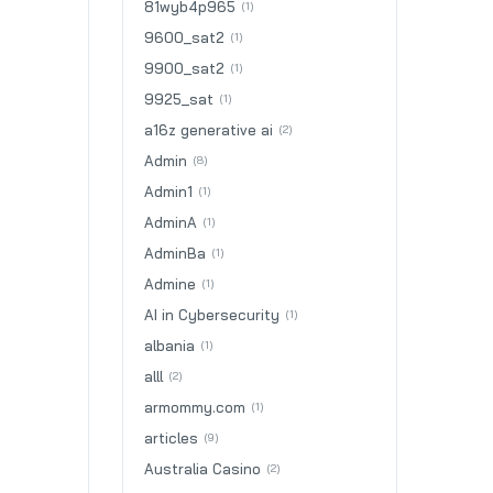
81wyb4p965
(1)
9600_sat2
(1)
9900_sat2
(1)
9925_sat
(1)
DIGITAL & ELECTRONIC
DIGITAL & ELECTRONIC
Kasino über 1 Euro Einzahlung
Widerrufung 7 Gründe,
a16z generative ai
(2)
in kostenlose Live-
weshalb respons dich v
Admin
(8)
Casinospiele Brd 2024
zu zeit abstottern soll
Admin1
(1)
POST BY
HANNI SUSAN
POST BY
HANNI SUSAN
AdminA
(1)
AdminBa
(1)
Admine
(1)
AI in Cybersecurity
(1)
albania
(1)
alll
(2)
armommy.com
(1)
articles
(9)
Australia Casino
(2)