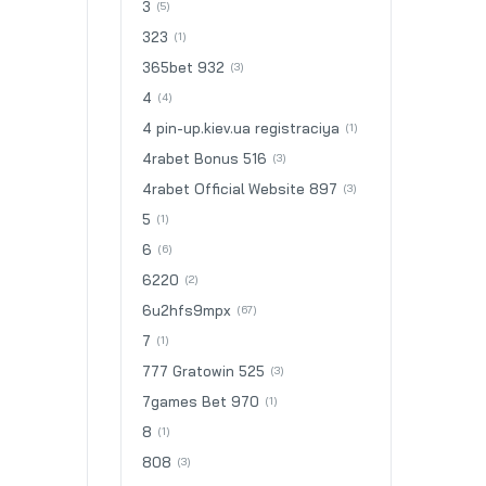
3
(5)
323
(1)
365bet 932
(3)
4
(4)
4 pin-up.kiev.ua registraciya
(1)
4rabet Bonus 516
(3)
4rabet Official Website 897
(3)
5
(1)
6
(6)
6220
(2)
6u2hfs9mpx
(67)
7
(1)
777 Gratowin 525
(3)
7games Bet 970
(1)
8
(1)
808
(3)