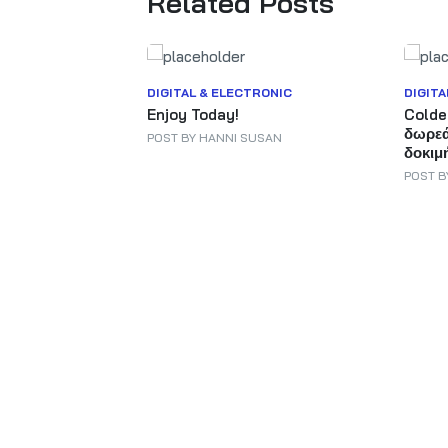
Related Posts
DIGITAL & ELECTRONIC
DIGITA
Enjoy Today!
Colde
δωρεά
POST BY
HANNI SUSAN
δοκιμ
POST B