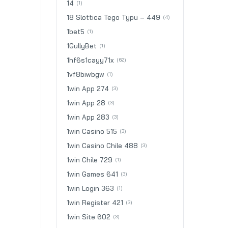
14
(1)
18 Slottica Tego Typu – 449
(4)
1bet5
(1)
1GullyBet
(1)
1hf6s1cayy71x
(62)
1vf8biwbgw
(1)
1win App 274
(3)
1win App 28
(3)
1win App 283
(3)
1win Casino 515
(3)
1win Casino Chile 488
(3)
1win Chile 729
(1)
1win Games 641
(3)
1win Login 363
(1)
1win Register 421
(3)
1win Site 602
(3)