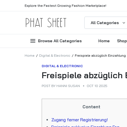
Explore the Fastest Growing Fashion Marketplace!
All Categories
Browse All Categories
Home
Shop
Home
Digital & Electronic
Freispiele abzüglich Einzahlung
DIGITAL & ELECTRONIC
Freispiele abzüglich
POST BY
HANNI SUSAN
OCT 10 2025
Content
Zugang ferner Registrierung!