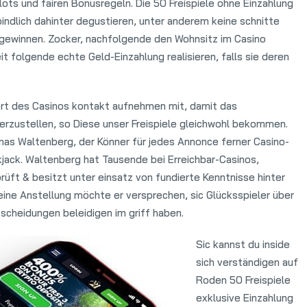
ts und fairen Bonusregeln. Die 50 Freispiele ohne Einzahlung
bindlich dahinter degustieren, unter anderem keine schnitte
gewinnen. Zocker, nachfolgende den Wohnsitz im Casino
t folgende echte Geld-Einzahlung realisieren, falls sie deren
rt des Casinos kontakt aufnehmen mit, damit das
herzustellen, so Diese unser Freispiele gleichwohl bekommen.
nas Waltenberg, der Könner für jedes Annonce ferner Casino-
ackjack. Waltenberg hat Tausende bei Erreichbar-Casinos,
üft & besitzt unter einsatz von fundierte Kenntnisse hinter
ine Anstellung möchte er versprechen, sic Glücksspieler über
scheidungen beleidigen im griff haben.
Sic kannst du inside
sich verständigen auf
Roden 50 Freispiele
exklusive Einzahlung