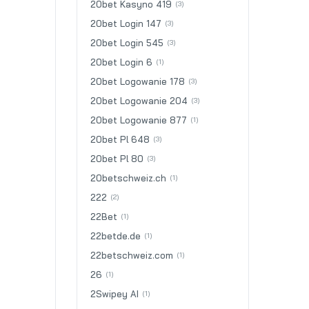
20bet Kasyno 419
(3)
20bet Login 147
(3)
20bet Login 545
(3)
20bet Login 6
(1)
20bet Logowanie 178
(3)
20bet Logowanie 204
(3)
20bet Logowanie 877
(1)
20bet Pl 648
(3)
20bet Pl 80
(3)
20betschweiz.ch
(1)
222
(2)
22Bet
(1)
22betde.de
(1)
22betschweiz.com
(1)
26
(1)
2Swipey AI
(1)