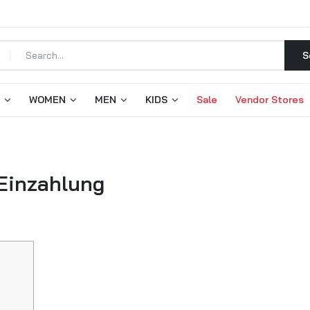
S
WOMEN
MEN
KIDS
Sale
Vendor Stores
 Einzahlung