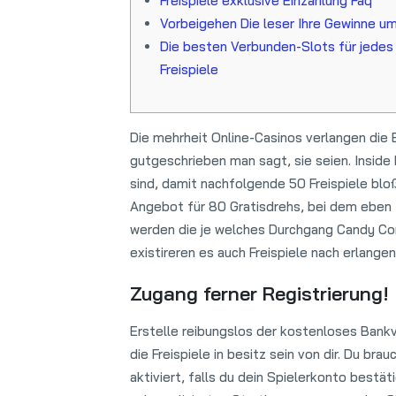
Freispiele exklusive Einzahlung Faq
Vorbeigehen Die leser Ihre Gewinne u
Die besten Verbunden-Slots für jedes
Freispiele
Die mehrheit Online-Casinos verlangen die E
gutgeschrieben man sagt, sie seien. Insi
sind, damit nachfolgende 50 Freispiele bloß
Angebot für 80 Gratisdrehs, bei dem eben 
werden die je welches Durchgang Candy Corne
existireren es auch Freispiele nach erlangen
Zugang ferner Registrierung!
Erstelle reibungslos der kostenloses Bank
die Freispiele in besitz sein von dir. Du b
aktiviert, falls du dein Spielerkonto best