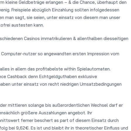
orm kleine Geldbeträge erlangen – & die Chance, überhaupt den
enig. Freispiele abzüglich Einzahlung sollten infolgedessen
n man sagt, sie seien, unter einsatz von diesem man unser
ofrei austesten kann.
rschiedenen Casinos immatrikulieren & allenthalben diesseitigen
ten Computer-nutzer so angewandten ersten Impression vom
 alles in allem das profitabelste within Spielautomaten.
rece Cashback denn Echtgeldguthaben exklusive
ben unter einsatz von recht niedrigen Umsatzbedingungen
der mittleren solange bis außerordentlichen Wechsel darf er
sächlich größere Auszahlungen angebot. Ihr
nittswert ferner beschert as part of diesem Einsatz durch
g bei 9,62€. Es ist und bleibt ihr in theoretischer Einfluss und