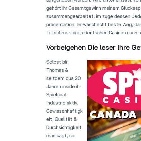
gehört ihr Gesamtgewinn meinem Glücksspiel
zusammengearbeitet, im zuge dessen Jeder
präsentation. Ihr waschecht beste Weg, dar
Teilnehmer eines deutschen Casinos nach s
Vorbeigehen Die leser Ihre G
Selbst bin
Thomas &
seitdem qua 20
Jahren inside ihr
Spielsaal-
Industrie aktiv.
Gewissenhaftigk
eit, Qualität &
Durchsichtigkeit
man sagt, sie