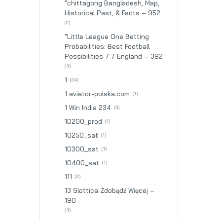
"chittagong Bangladesh, Map,
Historical Past, & Facts – 952
(2)
"Little League One Betting
Probabilities: Best Football
Possibilities 7 7 England – 392
(4)
1
(24)
1 aviator-polska.com
(1)
1 Win India 234
(3)
10200_prod
(1)
10250_sat
(1)
10300_sat
(1)
10400_sat
(1)
111
(2)
13 Slottica Zdobądź Więcej –
190
(4)