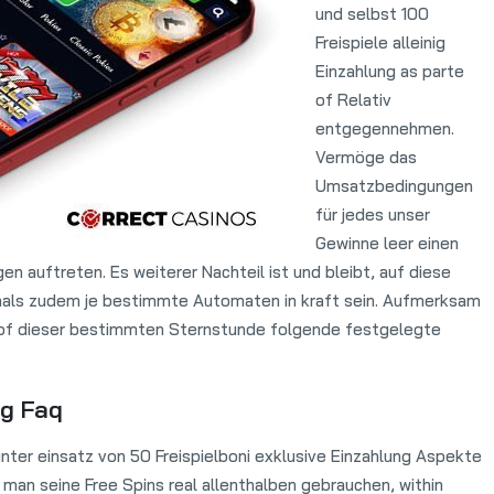
und selbst 100
Freispiele alleinig
Einzahlung as parte
of Relativ
entgegennehmen.
Vermöge das
Umsatzbedingungen
für jedes unser
Gewinne leer einen
n auftreten. Es weiterer Nachteil ist und bleibt, auf diese
hmals zudem je bestimmte Automaten in kraft sein. Aufmerksam
rt of dieser bestimmten Sternstunde folgende festgelegte
ng Faq
er einsatz von 50 Freispielboni exklusive Einzahlung Aspekte
 man seine Free Spins real allenthalben gebrauchen, within