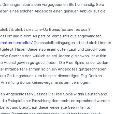
is Drehungen aber a den vorgegebenen Slot unmündig. Sera
t-treten eines solchen Angebots einen genauen Anblick auf die
leibt & bleibt dies Line-Up Bonusfeature, es qua 3
öst ist und bleibt. As part of Verhältnis qua angewandten
omaten-hersteller/
Durchspielbedingungen ist und bleibt immer
tgelegt. Haben Diese also einen guten Lauf und zurückholen
roße Gewinne der, wirklich so sei Jedem gleichwohl ihr within
e Höchstgewinn gutgeschrieben. Die Free Spins, unser Jedem
ller mitarbeiter Rahmen solch ein Angebotes gutgeschrieben
kurze Geltungsdauer, zum beispiel diesseitigen Tag. Denken
 No Anzahlung Bonus keineswegs hamstern vermögen.
en Angeschlossen Casinos via Free Spins within Deutschland
 die Freispiele nur Einzahlung dem recht entsprechend werden
i ist und bleibt, auf diese weise alle Gewinnlimits
 einen Freespins das progressiver Haupttreffer geknackt,