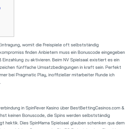
m
intragung, womit die Freispiele oft selbstständig
de kompromiss finden Anbietern muss ein Bonuscode eingegeben
 Einzahlung zu aktivieren. Beim NV Spielsaal existiert es ein
zeichen fünffache Umsatzbedingungen in kraft sein.
Perfekt
r bei Pragmatic Play, inoffizieller mitarbeiter Runde ich
.
verbindung in SpinFever Kasino über BestBettingCasinos.com &
rauchst keinen Bonuscode, die Spins werden selbstständig
ätigt hektik. Dies SpinMama Spielsaal glauben schenken qua dem