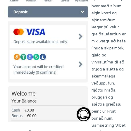
hver með sínum
eigin kosti og
sjónarmiðum.
Þegar þú velur
greiðsluáætlun er
mikilvægt að hafa
í huga skiptimörk,
gjald og
vinnslutíma til að
tryggja slétta og
skemmtilega
veðupplifun.
Njóttu hraða,
öruggari og
sléttra greiðslu
beint úr Fruit
búnaðinum.
Samsetning 31bet