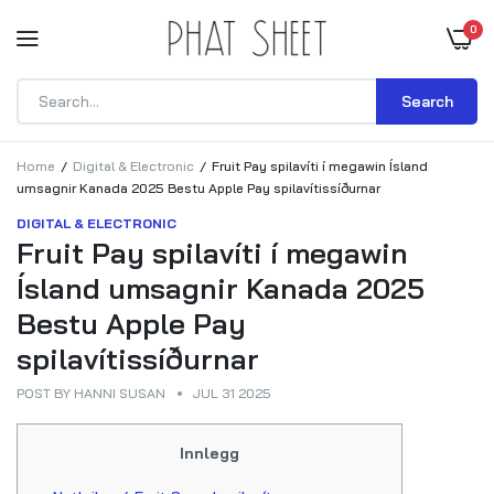
0
Search
Home
Digital & Electronic
Fruit Pay spilavíti í megawin Ísland
umsagnir Kanada 2025 Bestu Apple Pay spilavítissíðurnar
DIGITAL & ELECTRONIC
Fruit Pay spilavíti í megawin
Ísland umsagnir Kanada 2025
Bestu Apple Pay
spilavítissíðurnar
POST BY
HANNI SUSAN
JUL 31 2025
Innlegg