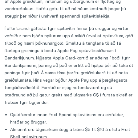
af Apple greiðslum, innlánum og útborgunum er fljótleg og
vandræðalaus. Hafðu getu til að ná háum kostnaði þegar þú
steypir þér niður í umhverfi spennandi spilavítisleikja.
Í eftirfarandi gátlista fyrir spilavítin finnur þú öruggar og virtar
vefsíður sem bjóða spilurum upp á mikið úrval af spilavítum, góð
tilboð og hærri þóknunargjöld. Smelltu á tenglana til að fá
ítarlega greiningu á bestu Apple Pay spilavítissíðunum í
Bandaríkjunum. Nýjasta Apple Card-kortið er aðeins í boði fyrir
Bandaríkjamenn, þannig að það er erfitt að hjálpa þér að taka út
peninga fyrir það. Á sama tíma þarftu greiðslukerfi til að nota
greiðslumáta. Hins vegar býður Apple Pay upp á þægilegasta
tengiliðaviðmótið. Forritið er mjög notendavænt og sú
staðreynd að þú getur greitt með lágmarks C$ í fyrsta skrefi er
frábær fyrir byrjendur.
Gjaldfærslur innan Fruit Spend spilavítisins eru einfaldar,
hraðar og öruggar.
Almennt eru lágmarksinnlegg á bilinu $5 til $10 á efstu Fruit
Shell spilavítunum.