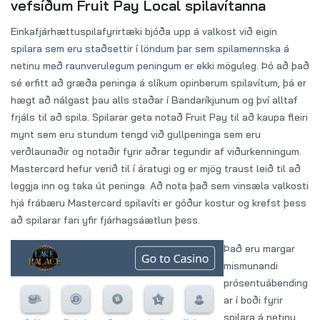
vefsíðum Fruit Pay Local spilavítanna
Einkafjárhættuspilafyrirtæki bjóða upp á valkost við eigin
spilara sem eru staðsettir í löndum þar sem spilamennska á
netinu með raunverulegum peningum er ekki möguleg. Þó að það
sé erfitt að græða peninga á slíkum opinberum spilavítum, þá er
hægt að nálgast þau alls staðar í Bandaríkjunum og því alltaf
frjáls til að spila. Spilarar geta notað Fruit Pay til að kaupa fleiri
mynt sem eru stundum tengd við gullpeninga sem eru
verðlaunaðir og notaðir fyrir aðrar tegundir af viðurkenningum.
Mastercard hefur verið til í áratugi og er mjög traust leið til að
leggja inn og taka út peninga. Að nota það sem vinsæla valkosti
hjá frábæru Mastercard spilavíti er góður kostur og krefst þess
að spilarar fari yfir fjárhagsáætlun þess.
Það eru margar
mismunandi
prósentuábending
ar í boði fyrir
spilara á netinu,