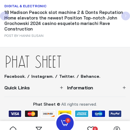
DIGITAL & ELECTRONIC
18 Madison Peacock slot machine 2 & Donts Reputation
Home elevators the newest Position Top-notch John
Grochowski 2024 casino esqueleto mariachi Rave
Construction
POST BY
HANNI SUSAN
Facebook.
Instagram.
Twitter.
Behance.
Quick Links
Information
Phat Sheet ©
All rights reserved.
0
0