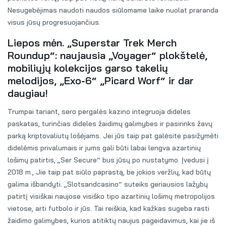
Nesugebėjimas naudoti naudos siūlomame laike nuolat praranda
visus jūsų progresuojančius.
Liepos mėn. „Superstar Trek Merch
Roundup“: naujausia „Voyager“ plokštelė,
mobiliųjų kolekcijos garso takelių
melodijos, „Exo-6“ „Picard Worf“ ir dar
daugiau!
Trumpai tariant, sero pergalės kazino integruoja dideles
paskatas, turinčias dideles žaidimų galimybes ir pasirinks žavų
parką kriptovaliutų lošėjams. Jei jūs taip pat galėsite pasižymėti
didelėmis privalumais ir jums gali būti labai lengva azartinių
lošimų patirtis, „Ser Secure“ bus jūsų po nustatymo. Įvedusi į
2018 m., Jie taip pat siūlo paprastą, be jokios veržlių, kad būtų
galima išbandyti. „Slotsandcasino“ suteiks geriausios lažybų
patirtį visiškai naujose visiško tipo azartinių lošimų metropolijos
vietose, arti futbolo ir jūs. Tai reiškia, kad kažkas sugeba rasti
žaidimo galimybes, kurios atitiktų naujus pageidavimus, kai jie iš