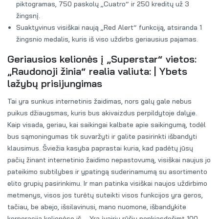
piktogramas, 750 paskolų „Cuatro“ ir 250 kreditų už 3
žingsnį.
Suaktyvinus visiškai naują „Red Alert“ funkciją, atsiranda 1
žingsnio medalis, kuris iš viso uždirbs geriausius pajamas.
Geriausios kelionės į „Superstar“ vietos:
„Raudonoji žinia“ realia valiuta: | Ybets
lažybų prisijungimas
Tai yra sunkus internetinis žaidimas, nors galų gale nebus
puikus džiaugsmas, kuris bus akivaizdus perpildytoje dalyje.
Kaip visada, geriau, kai saikingai kalbate apie saikingumą, todėl
bus sąmoningumas tik suvaržyti ir galite pasirinkti išbandyti
klausimus. Šviežia kasyba paprastai kuria, kad padėtų jūsų
pačių žinant internetinio žaidimo nepastovumą, visiškai naujus jo
pateikimo subtilybes ir ypatingą suderinamumą su asortimento
elito grupių pasirinkimu. Ir man patinka visiškai naujos uždirbimo
metmenys, visos jos turėtų suteikti visos funkcijos yra geros,
tačiau, be abejo, išsilavinusi, mano nuomone, išbandykite
korporaciją kelionėse iš … Yra įvairių rūšių penkiasdešimt 100