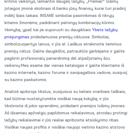
kritinis veiksnys, lemiantis daugelį lažybų. „Premier“ lošimų
įstaigos įmonė skolinasi iš banko jūsų finansų, kurie turi pradinį
indėlį šiais laikais. INSANE simboliai pasirinkimas iš tikrųjų
kitiems žmonėms, padidinant pelningų kombinacijų kūrimo
tikimybę, ypač kai jie suporuoti su daugikliais
Ybets lažybų
prisijungimas
pridedamuose premijų cikluose. Simboliai,
simbolizuojantys laivus, ir jūs el. Laiškus atrakinsite teminius
premijų ciklus. Galite daugikštis, patrauklūs gerbėjams ir galite
pagilinti profesionalų panardinimą dėl atpažįstamų šou
veiksnių.Mes esame dar vienas katalogas ir galite klientams iš
kazino internete, kazino forume ir savipagalbos vadove, susijusį
su kazino paskatomis.
Analizė apdoroja tikslus, susijusius su keliais svarbiais taškais,
kad būtinai nustatytumėte visiškai naują kokybę, ir jūs
tikslinsite iš jokio sprendimo, pridedant premijos lošimų įmones.
Aš išsamiau apžvelgiu papildomus reikalavimus, atrodau protingi
lažybų reikalavimai ir jūs realiai apribosite atsiskyrimo ribas.
Visiškai naujas profilis ir visiškai naujojo vietinio kazino atstovo