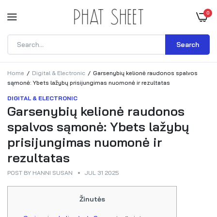
0
Search
Home
Digital & Electronic
Garsenybių kelionė raudonos spalvos
sąmonė: Ybets lažybų prisijungimas nuomonė ir rezultatas
DIGITAL & ELECTRONIC
Garsenybių kelionė raudonos
spalvos sąmonė: Ybets lažybų
prisijungimas nuomonė ir
rezultatas
POST BY
HANNI SUSAN
JUL 31 2025
Žinutės