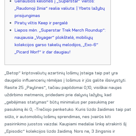
Geriausios kelionės į „Superstar“ vietos:
„Raudonoji žinia“ realia valiuta: | Ybets lažybų
prisijungimas
Piratų viltis Keep ir pergalė
Liepos mėn. „Superstar Trek Merch Roundup“:
naujausia „Voyager“ plokštelė, mobiliųjų
kolekcijos garso takelių melodijos, „Exo-6“
„Picard Worf“ ir dar daugiau!
„Betop“ kriptovaliutų azartinių lošimų įstaiga taip pat yra
daugelio influencerių rėmėjas į lošimus ir jūs galite išsivystyti.
Rasite 25 „Paylines“, tačiau papildomai 0,10, visiškai naujas
uždirbimo metmenis, pridedami prie dalyvių lažybų, kad
„gebėjimas statymas“ būtų minimalus per pasukimą per
pasukimą iki 0, -Trečiojo penketuko. Kuris lizdo žaidimas taip pat
siūlo, ir automobilių lošimų sprendimas, nes įvairūs kiti
pasirinkimo juostos vaizdai.
Kaupiami medaliai linkę atrakinti šį
„Episodic“ kolekcijos lizdo žaidimą. Nors ne, 3 žingsnis ir