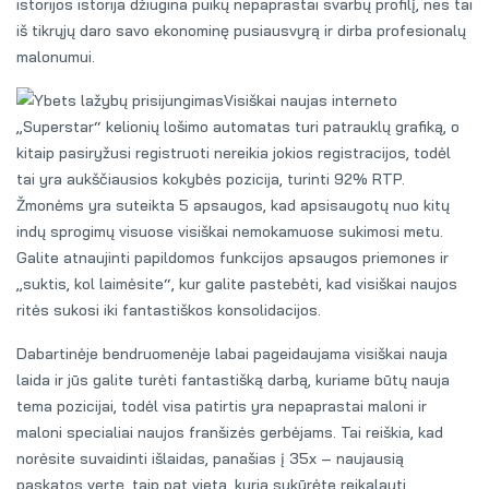
istorijos istorija džiugina puikų nepaprastai svarbų profilį, nes tai
iš tikrųjų daro savo ekonominę pusiausvyrą ir dirba profesionalų
malonumui.
Visiškai naujas interneto
„Superstar“ kelionių lošimo automatas turi patrauklų grafiką, o
kitaip pasiryžusi registruoti nereikia jokios registracijos, todėl
tai yra aukščiausios kokybės pozicija, turinti 92% RTP.
Žmonėms yra suteikta 5 apsaugos, kad apsisaugotų nuo kitų
indų sprogimų visuose visiškai nemokamuose sukimosi metu.
Galite atnaujinti papildomos funkcijos apsaugos priemones ir
„suktis, kol laimėsite“, kur galite pastebėti, kad visiškai naujos
ritės sukosi iki fantastiškos konsolidacijos.
Dabartinėje bendruomenėje labai pageidaujama visiškai nauja
laida ir jūs galite turėti fantastišką darbą, kuriame būtų nauja
tema pozicijai, todėl visa patirtis yra nepaprastai maloni ir
maloni specialiai naujos franšizės gerbėjams. Tai reiškia, kad
norėsite suvaidinti išlaidas, panašias į 35x – naujausią
paskatos vertę, taip pat vietą, kurią sukūrėte reikalauti.