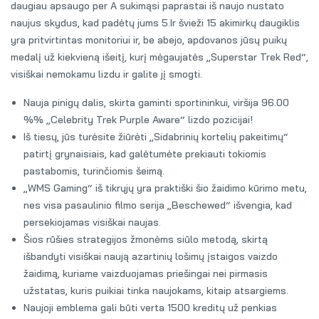
daugiau apsaugo per A sukimąsi paprastai iš naujo nustato
naujus skydus, kad padėtų jums 5.Ir švieži 15 akimirkų daugiklis
yra pritvirtintas monitoriui ir, be abejo, apdovanos jūsų puikų
medalį už kiekvieną išeitį, kurį mėgaujatės „Superstar Trek Red“,
visiškai nemokamu lizdu ir galite jį smogti.
Nauja pinigų dalis, skirta gaminti sportininkui, viršija 96.00
%% „Celebrity Trek Purple Aware“ lizdo pozicijai!
Iš tiesų, jūs turėsite žiūrėti „Sidabrinių kortelių pakeitimų“
patirtį grynaisiais, kad galėtumėte prekiauti tokiomis
pastabomis, turinčiomis šeimą.
„WMS Gaming“ iš tikrųjų yra praktiški šio žaidimo kūrimo metu,
nes visa pasaulinio filmo serija „Beschewed“ išvengia, kad
persekiojamas visiškai naujas.
Šios rūšies strategijos žmonėms siūlo metodą, skirtą
išbandyti visiškai naują azartinių lošimų įstaigos vaizdo
žaidimą, kuriame vaizduojamas priešingai nei pirmasis
užstatas, kuris puikiai tinka naujokams, kitaip atsargiems.
Naujoji emblema gali būti verta 1500 kreditų už penkias