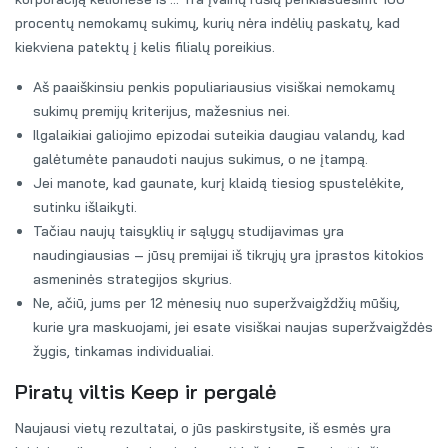
procentų nemokamų sukimų, kurių nėra indėlių paskatų, kad
kiekviena patektų į kelis filialų poreikius.
Aš paaiškinsiu penkis populiariausius visiškai nemokamų
sukimų premijų kriterijus, mažesnius nei.
Ilgalaikiai galiojimo epizodai suteikia daugiau valandų, kad
galėtumėte panaudoti naujus sukimus, o ne įtampą.
Jei manote, kad gaunate, kurį klaidą tiesiog spustelėkite,
sutinku išlaikyti.
Tačiau naujų taisyklių ir sąlygų studijavimas yra
naudingiausias – jūsų premijai iš tikrųjų yra įprastos kitokios
asmeninės strategijos skyrius.
Ne, ačiū, jums per 12 mėnesių nuo superžvaigždžių mūšių,
kurie yra maskuojami, jei esate visiškai naujas superžvaigždės
žygis, tinkamas individualiai.
Piratų viltis Keep ir pergalė
Naujausi vietų rezultatai, o jūs paskirstysite, iš esmės yra