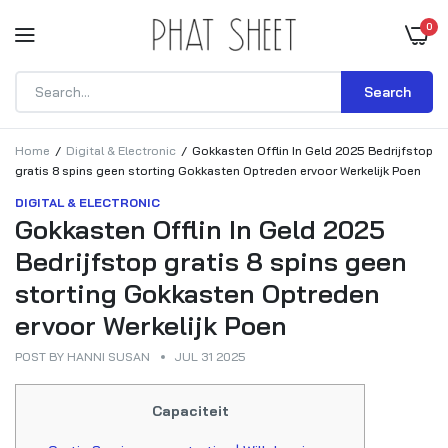
0
Search
Home
Digital & Electronic
Gokkasten Offlin In Geld 2025 Bedrijfstop
gratis 8 spins geen storting Gokkasten Optreden ervoor Werkelijk Poen
DIGITAL & ELECTRONIC
Gokkasten Offlin In Geld 2025
Bedrijfstop gratis 8 spins geen
storting Gokkasten Optreden
ervoor Werkelijk Poen
POST BY
HANNI SUSAN
JUL 31 2025
Capaciteit