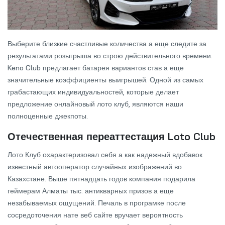
Выберите близкие счастливые количества а еще следите за
результатами розыгрыша во строю действительного времени.
Keno Club предлагает батарея вариантов став а еще
значительные коэффициенты выигрышей. Одной из самых
грабастающих индивидуальностей, которые делает
предложение онлайновый лото клуб, являются наши
полноценные джекпоты.
Отечественная переаттестация Loto Club
Лото Клуб охарактеризовал себя а как надежный вдобавок
известный автооператор случайных изображений во
Казахстане. Выше пятнадцать годов компания подарила
геймерам Алматы тыс. антикварных призов а еще
незабываемых ощущений. Печаль в програмке после
сосредоточения нате веб сайте вручает вероятность