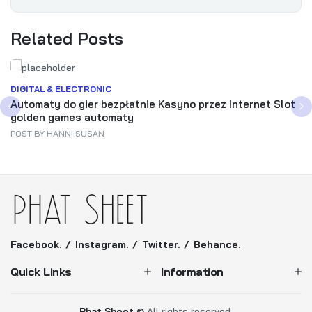
Related Posts
DIGITAL & ELECTRONIC
Automaty do gier bezpłatnie Kasyno przez internet Slot
golden games automaty
POST BY
HANNI SUSAN
Facebook.
Instagram.
Twitter.
Behance.
Quick Links
Information
Phat Sheet ©
All rights reserved.