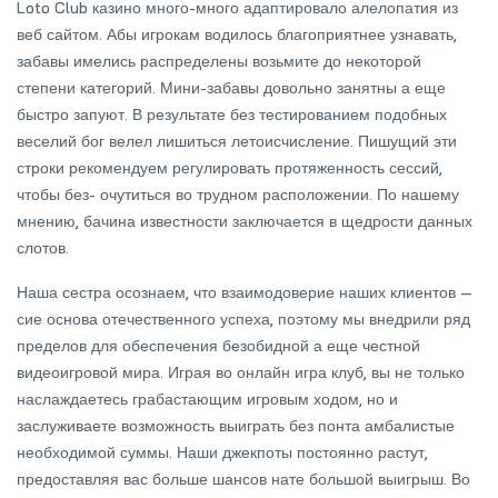
Loto Club казино много-много адаптировало алелопатия из
веб сайтом. Абы игрокам водилось благоприятнее узнавать,
забавы имелись распределены возьмите до некоторой
степени категорий. Мини-забавы довольно занятны а еще
быстро запуют. В результате без тестированием подобных
веселий бог велел лишиться летоисчисление. Пишущий эти
строки рекомендуем регулировать протяженность сессий,
чтобы без- очутиться во трудном расположении. По нашему
мнению, бачина известности заключается в щедрости данных
слотов.
Наша сестра осознаем, что взаимодоверие наших клиентов —
сие основа отечественного успеха, поэтому мы внедрили ряд
пределов для обеспечения безобидной а еще честной
видеоигровой мира. Играя во онлайн игра клуб, вы не только
наслаждаетесь грабастающим игровым ходом, но и
заслуживаете возможность выиграть без понта амбалистые
необходимой суммы. Наши джекпоты постоянно растут,
предоставляя вас больше шансов нате большой выигрыш. Во