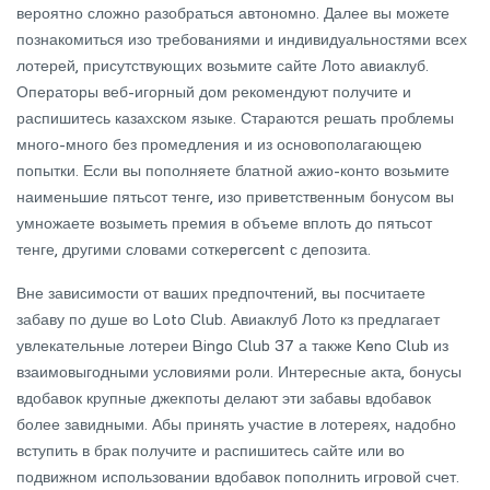
вероятно сложно разобраться автономно. Далее вы можете
познакомиться изо требованиями и индивидуальностями всех
лотерей, присутствующих возьмите сайте Лото авиаклуб.
Операторы веб-игорный дом рекомендуют получите и
распишитесь казахском языке. Стараются решать проблемы
много-много без промедления и из основополагающею
попытки. Если вы пополняете блатной ажио-конто возьмите
наименьшие пятьсот тенге, изо приветственным бонусом вы
умножаете возыметь премия в объеме вплоть до пятьсот
тенге, другими словами соткеpercent с депозита.
Вне зависимости от ваших предпочтений, вы посчитаете
забаву по душе во Loto Club. Авиаклуб Лото кз предлагает
увлекательные лотереи Bingo Club 37 а также Keno Club из
взаимовыгодными условиями роли. Интересные акта, бонусы
вдобавок крупные джекпоты делают эти забавы вдобавок
более завидными. Абы принять участие в лотереях, надобно
вступить в брак получите и распишитесь сайте или во
подвижном использовании вдобавок пополнить игровой счет.