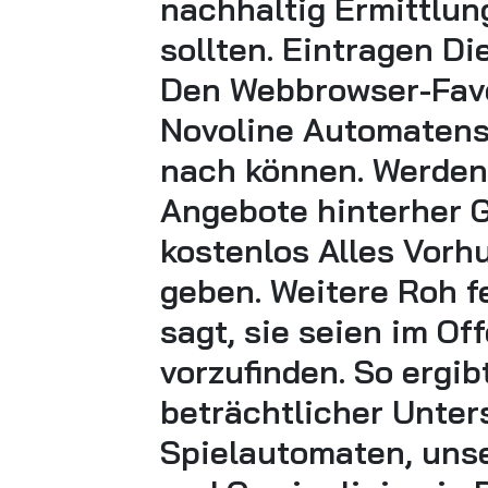
nachhaltig Ermittlun
sollten. Eintragen Di
Den Webbrowser-Favor
Novoline Automatens
nach können. Werden
Angebote hinterher Gl
kostenlos Alles Vorh
geben. Weitere Roh 
sagt, sie seien im O
vorzufinden. So ergi
beträchtlicher Unte
Spielautomaten, uns