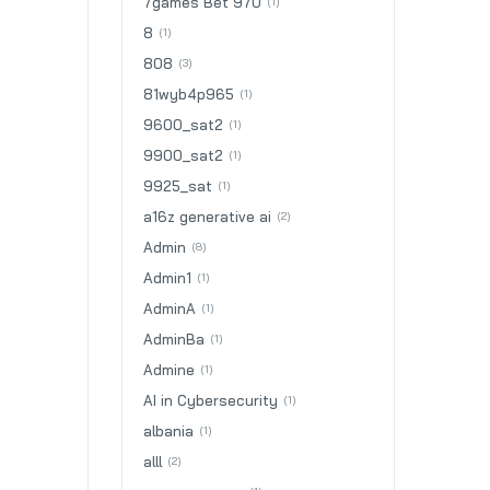
7games Bet 970
(1)
8
(1)
808
(3)
81wyb4p965
(1)
9600_sat2
(1)
9900_sat2
(1)
9925_sat
(1)
a16z generative ai
(2)
Admin
(8)
Admin1
(1)
AdminA
(1)
AdminBa
(1)
Admine
(1)
AI in Cybersecurity
(1)
albania
(1)
alll
(2)