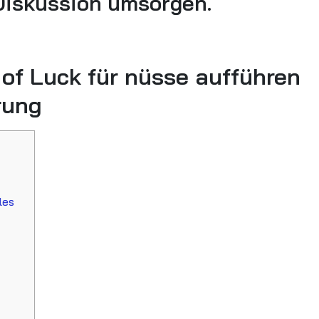
Diskussion umsorgen.
g of Luck für nüsse aufführen
rung
les