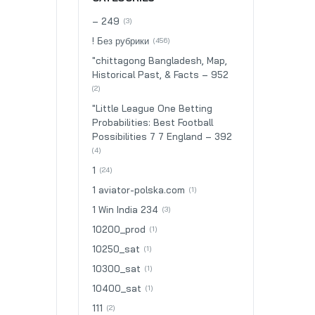
– 249
(3)
! Без рубрики
(456)
"chittagong Bangladesh, Map,
Historical Past, & Facts – 952
(2)
"Little League One Betting
Probabilities: Best Football
Possibilities 7 7 England – 392
(4)
1
(24)
1 aviator-polska.com
(1)
1 Win India 234
(3)
10200_prod
(1)
10250_sat
(1)
10300_sat
(1)
10400_sat
(1)
111
(2)