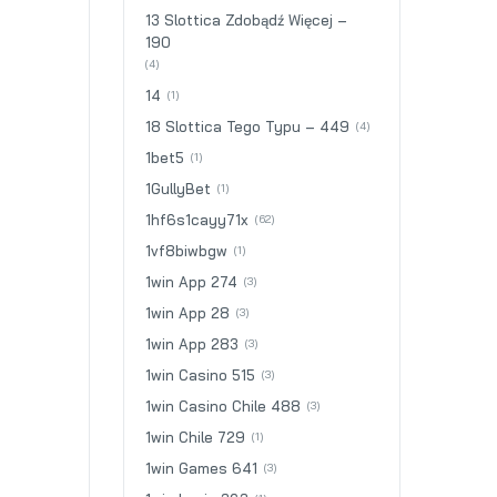
13 Slottica Zdobądź Więcej –
190
(4)
14
(1)
18 Slottica Tego Typu – 449
(4)
1bet5
(1)
1GullyBet
(1)
1hf6s1cayy71x
(62)
1vf8biwbgw
(1)
1win App 274
(3)
1win App 28
(3)
1win App 283
(3)
1win Casino 515
(3)
1win Casino Chile 488
(3)
1win Chile 729
(1)
1win Games 641
(3)