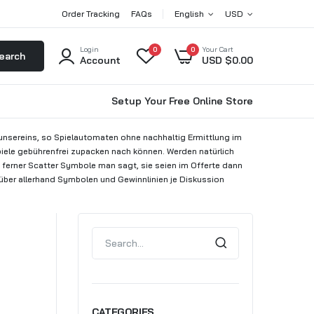
Order Tracking
FAQs
English
USD
Login
0
0
Your Cart
earch
Account
USD $
0.00
Setup Your Free Online Store
 unsereins, so Spielautomaten ohne nachhaltig Ermittlung im
piele gebührenfrei zupacken nach können. Werden natürlich
 ferner Scatter Symbole man sagt, sie seien im Offerte dann
über allerhand Symbolen und Gewinnlinien je Diskussion
CATEGORIES