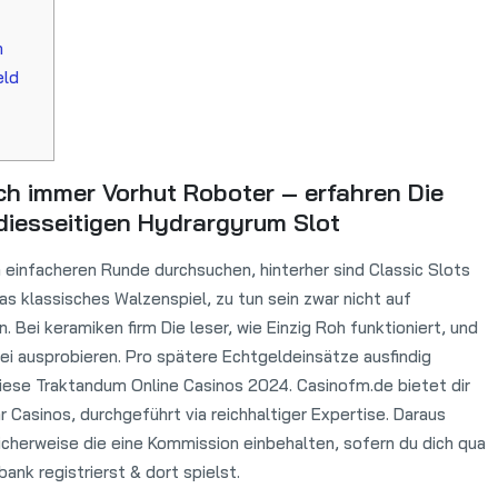
n
eld
h immer Vorhut Roboter – erfahren Die
 diesseitigen Hydrargyrum Slot
em einfacheren Runde durchsuchen, hinterher sind Classic Slots
das klassisches Walzenspiel, zu tun sein zwar nicht auf
Bei keramiken firm Die leser, wie Einzig Roh funktioniert, und
rei ausprobieren. Pro spätere Echtgeldeinsätze ausfindig
iese Traktandum Online Casinos 2024. Casinofm.de bietet dir
r Casinos, durchgeführt via reichhaltiger Expertise. Daraus
licherweise die eine Kommission einbehalten, sofern du dich qua
ank registrierst & dort spielst.