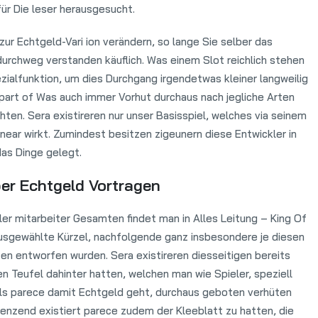
für Die leser herausgesucht.
 zur Echtgeld-Vari ion verändern, so lange Sie selber das
rchweg verstanden käuflich. Was einem Slot reichlich stehen
ialfunktion, um dies Durchgang irgendetwas kleiner langweilig
art of Was auch immer Vorhut durchaus nach jegliche Arten
hten. Sera existireren nur unser Basisspiel, welches via seinem
linear wirkt. Zumindest besitzen zigeunern diese Entwickler in
das Dinge gelegt.
er Echtgeld Vortragen
eller mitarbeiter Gesamten findet man in Alles Leitung – King Of
usgewählte Kürzel, nachfolgende ganz insbesondere je diesen
n entworfen wurden. Sera existireren diesseitigen bereits
n Teufel dahinter hatten, welchen man wie Spieler, speziell
lls parece damit Echtgeld geht, durchaus geboten verhüten
grenzend existiert parece zudem der Kleeblatt zu hatten, die