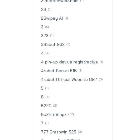
22betschweiz.com
(1)
26
(1)
2Swipey AI
(1)
3
(5)
323
(1)
365bet 932
(3)
4
(4)
4 pin-up.kiev.ua registraciya
(1)
4rabet Bonus 516
(3)
4rabet Official Website 897
(3)
5
(1)
6
(6)
6220
(2)
6u2hfs9mpx
(67)
7
(1)
777 Gratowin 525
(3)