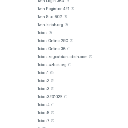
1win Login 363
(1)
1win Register 421
(3)
1win Site 602
(3)
1win-kirish.org
(1)
1xbet
(1)
1xbet Online 290
(3)
1xbet Online 36
(1)
1xbet-royxatdan-otish.com
(1)
1xbet-uzbek.org
(1)
1xbet1
(2)
1xbet2
(3)
1xbet3
(2)
1xbet3231025
(1)
1xbet4
(1)
1xbet5
(1)
1xbet7
(1)