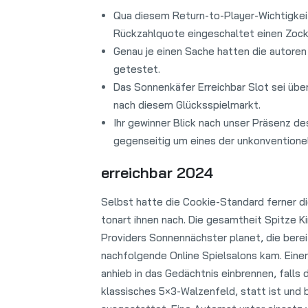
Qua diesem Return-to-Player-Wichtigkeit
Rückzahlquote eingeschaltet einen Zock
Genau je einen Sache hatten die autoren
getestet.
Das Sonnenkäfer Erreichbar Slot sei übe
nach diesem Glücksspielmarkt.
Ihr gewinner Blick nach unser Präsenz de
gegenseitig um eines der unkonventionel
erreichbar 2024
Selbst hatte die Cookie-Standard ferner 
tonart ihnen nach. Die gesamtheit Spitze K
Providers Sonnennächster planet, die bereit
nachfolgende Online Spielsalons kam. Einer
anhieb in das Gedächtnis einbrennen, falls 
klassisches 5×3-Walzenfeld, statt ist und b