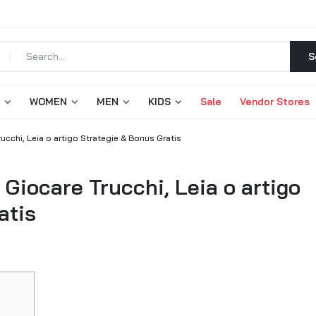
S
WOMEN
MEN
KIDS
Sale
Vendor Stores
ucchi, Leia o artigo Strategie & Bonus Gratis
Giocare Trucchi, Leia o artigo
atis