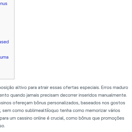
ônus
:
ased
e uma
posição altivo para atrair essas ofertas especiais. Erros maduro
 lento quando jamais precisam decorrer inseridos manualmente.
assinos ofereçam bônus personalizados, baseados nos gostos
r, sem como sublimealtííoquo tenha como memorizar vários
 para um cassino online é crucial, como bônus que promoções
so.