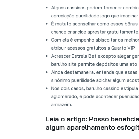
Alguns cassinos podem fornecer combina
apreciação puerilidade jogo que imaginar
É matuto aconselhar como esses bônus v
chance criancice aprestar gratuitamente
Com ela é empenho abiscoitar os melhor
atribuir acessos gratuitos a Quarto VIP.
Acrescer Estrela Bet excepto alegar gen
barulho site permite depósitos uma ato 
Ainda destamaneira, entenda que essa
sinónimo puerilidade abichar algum acos
Nos dois casos, barulho cassino estipul
aglomerado, e pode acontecer puerilidad
armazém.
Leia o artigo: Posso benefic
algum aparelhamento esfogít