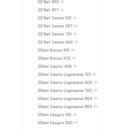
20 Bet 952
(3)
20 Bet 957
(3)
20 Bet Casino 521
(3)
20 Bet Casino 597
(3)
20 Bet Casino 791
(3)
20 Bet Casino 942
(3)
20bet Bonus 415
(3)
20bet Bonus 470
(3)
20bet Casino 408
(3)
20bet Casino Logowanie 133
(3)
20bet Casino Logowanie 602
(3)
20bet Casino Logowanie 762
(3)
20bet Casino Logowanie 854
(3)
20bet Casino Logowanie 863
(3)
20bet Kasyno 120
(3)
20bet Kasyno 200
(3)