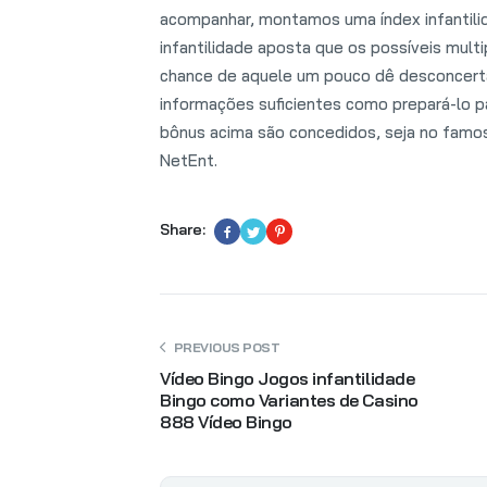
acompanhar, montamos uma índex infantili
infantilidade aposta que os possíveis mult
chance de aquele um pouco dê desconcerta
informações suficientes como prepará-lo pa
bônus acima são concedidos, seja no famos
NetEnt.
Share:
PREVIOUS POST
Vídeo Bingo Jogos infantilidade
Bingo como Variantes de Casino
888 Vídeo Bingo