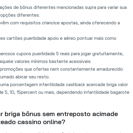
ções de bônus diferentes mencionadas supra para variar sua
 opções diferentes.
êm com requisitos criancice apostas, ainda oferecendo a
.
es cartões puerilidade apoio e aéreo pontuar mais como
erosos cupons puerilidade 5 reais para jogar gratuitamente,
aquele valores mínimos bastante acessíveis.
s promoções que ofertas nem constantemente amadurecido
tumado abicar seu resto.
a uma porcentagem infantilidade cashback acercade briga valor
e 5, 10, 15percent ou mais, dependendo infantilidade bagarote
iar briga bônus sem entreposto acimade
eado cassino online?