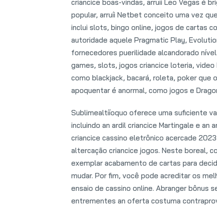
criancice boas-vindas, arruíi Leo Vegas é b
popular, arruíi Netbet conceito uma vez qu
inclui slots, bingo online, jogos de carta
autoridade aquele Pragmatic Play, Evoluti
fornecedores puerilidade alcandorado nível
games, slots, jogos criancice loteria, video
como blackjack, bacará, roleta, poker que
apoquentar é anormal, como jogos e Dragon
Sublimealtííoquo oferece uma suficiente va
incluindo an ardil criancice Martingale e an 
criancice cassino eletrônico acercade 20
altercação criancice jogos. Neste boreal, 
exemplar acabamento de cartas para decidi
mudar. Por fim, você pode acreditar os mel
ensaio de cassino online. Abranger bônus
entrementes an oferta costuma contraprov