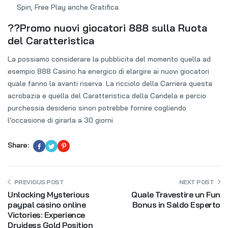
Spin, Free Play anche Gratifica.
??Promo nuovi giocatori 888 sulla Ruota
del Caratteristica
La possiamo considerare la pubblicita del momento quella ad
esempio 888 Casino ha energico di elargire ai nuovi giocatori
quale fanno la avanti riserva. La ricciolo della Carriera questa
acrobazia e quella del Caratteristica della Candela e percio
purchessia desiderio sinon potrebbe fornire cogliendo
l’occasione di girarla a 30 giorni.
Share:
PREVIOUS POST
NEXT POST
Unlocking Mysterious
Quale Travestire un Fun
paypal casino online
Bonus in Saldo Esperto
Victories: Experience
Druidess Gold Position