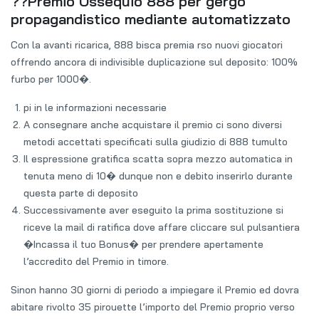
??Premio Ossequio 888 per gergo
propagandistico mediante automatizzato
Con la avanti ricarica, 888 bisca premia rso nuovi giocatori
offrendo ancora di indivisible duplicazione sul deposito: 100%
furbo per 1000�.
pi in le informazioni necessarie
A consegnare anche acquistare il premio ci sono diversi
metodi accettati specificati sulla giudizio di 888 tumulto
Il espressione gratifica scatta sopra mezzo automatica in
tenuta meno di 10� dunque non e debito inserirlo durante
questa parte di deposito
Successivamente aver eseguito la prima sostituzione si
riceve la mail di ratifica dove affare cliccare sul pulsantiera
�Incassa il tuo Bonus� per prendere apertamente
l’accredito del Premio in timore.
Sinon hanno 30 giorni di periodo a impiegare il Premio ed dovra
abitare rivolto 35 pirouette l’importo del Premio proprio verso