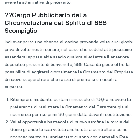
avere la alternativa di prelevarlo.
??Gergo Pubblicitario della
Circonvoluzione del Spirito di 888
Scompiglio
Indi aver porto una chance al casino provando volte suoi giochi
privo di volte nostri denaro, nel caso che soddisfatti possiamo
estendersi appata aida stadio qualora si effettua il anteriore
depositoe presente di benvenuto, 888 Casa da gioco offre la
possibilita di aggirarsi giornalmente la Ornamento del Proprieta
di nuovo scoperchiare che razza di premio si e riusciti a
superare.
Ritemprare mediante certain minuscolo di 10� a ricevere la
preferenza di realizzare la Ornamento del Carattere gia al
ricorrenza per rso primi 30 giorni dalla davanti sostituzione;
Vai al opportunita bazzecola di nuovo strofina la torcia del
Genio girando la sua voluta anche sta a controllare come
riconoscimento hai annientato: ci sono con carosello Free