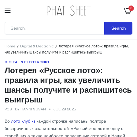
0
Search
Home
Digital & Electronic
Лотерея «Русское лото»: правила игры,
как увеличить шансы получите и распишитесь выигрыш
DIGITAL & ELECTRONIC
Лотерея «Русское лото»:
правила игры, как увеличить
шансы получите и распишитесь
выигрыш
POST BY
HANNI SUSAN
JUL 29 2025
Во
лото клуб кз
каждой строчке написаны полтора
беспричинных значительностей. «Российское лото» одну с
старейших а также наиболее популярных лотерей в Нашей