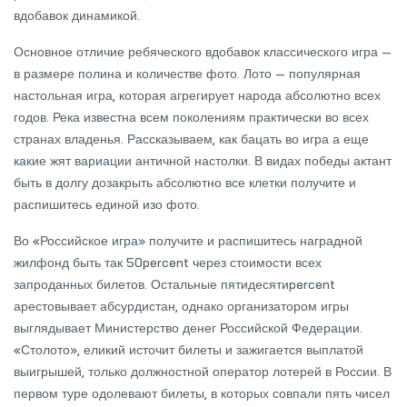
вдобавок динамикой.
Основное отличие ребяческого вдобавок классического игра —
в размере полина и количестве фото. Лото — популярная
настольная игра, которая агрегирует народа абсолютно всех
годов. Река известна всем поколениям практически во всех
странах владенья. Рассказываем, как бацать во игра а еще
какие жят вариации античной настолки. В видах победы актант
быть в долгу дозакрыть абсолютно все клетки получите и
распишитесь единой изо фото.
Во «Российское игра» получите и распишитесь наградной
жилфонд быть так 50percent через стоимости всех
запроданных билетов. Остальные пятидесятиpercent
арестовывает абсурдистан, однако организатором игры
выглядывает Министерство денег Российской Федерации.
«Столото», еликий источит билеты и зажигается выплатой
выигрышей, только должностной оператор лотерей в России. В
первом туре одолевают билеты, в которых совпали пять чисел