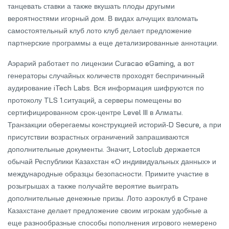
танцевать ставки а также вкушать плоды другыми
вероятностями игорный дом.
В видах алчущих взломать
самостоятельный клуб лото клуб делает предложение
партнерские программы а еще детализированные аннотации.
Аэрарий работает по лицензии Curacao eGaming, а вот
генераторы случайных количеств проходят беспричинный
аудирование iTech Labs. Вся информация шифруются по
протоколу TLS 1.ситуаций, а серверы помещены во
сертифицированном срок‑центре Level III в Алматы.
Транзакции оберегаемы конструкцией историй‑D Secure, а при
присутствии возрастных ограничений запрашиваются
дополнительные документы. Значит, Lotoclub держается
обычай Республики Казахстан «О индивидуальных данных» и
международные образцы безопасности. Примите участие в
розыгрышах а также получайте вероятие выиграть
дополнительные денежные призы. Лото аэроклуб в Стране
Казахстане делает предложение своим игрокам удобные а
еще разнообразные способы пополнения игрового немерено