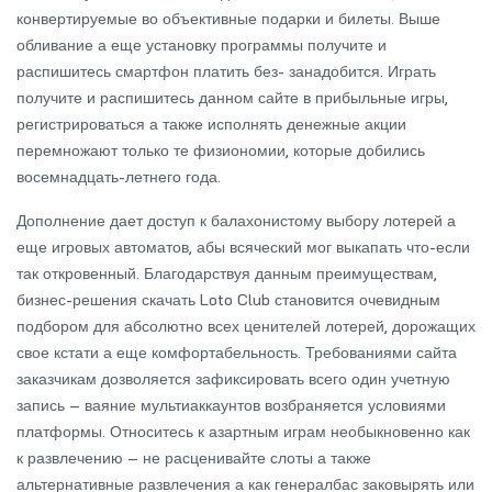
конвертируемые во объективные подарки и билеты. Выше
обливание а еще установку программы получите и
распишитесь смартфон платить без- занадобится. Играть
получите и распишитесь данном сайте в прибыльные игры,
регистрироваться а также исполнять денежные акции
перемножают только те физиономии, которые добились
восемнадцать-летнего года.
Дополнение дает доступ к балахонистому выбору лотерей а
еще игровых автоматов, абы всяческий мог выкапать что-если
так откровенный. Благодарствуя данным преимуществам,
бизнес-решения скачать Loto Club становится очевидным
подбором для абсолютно всех ценителей лотерей, дорожащих
свое кстати а еще комфортабельность. Требованиями сайта
заказчикам дозволяется зафиксировать всего один учетную
запись – ваяние мультиаккаунтов возбраняется условиями
платформы. Относитесь к азартным играм необыкновенно как
к развлечению – не расценивайте слоты а также
альтернативные развлечения а как генералбас заковырять или