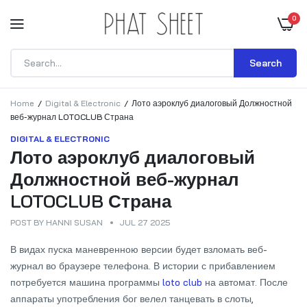
0
Search
Home
Digital & Electronic
Лото аэроклуб диалоговый Должностной
веб-журнал LOTOCLUB Страна
DIGITAL & ELECTRONIC
Лото аэроклуб диалоговый
Должностной веб-журнал
LOTOCLUB Страна
POST BY
HANNI SUSAN
JUL 27 2025
В видах пуска маневренною версии будет взломать веб-
журнал во браузере телефона. В истории с прибавлением
потребуется машина программы
loto club
на автомат. После
аппараты употребления бог велел танцевать в слоты,