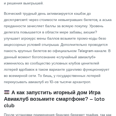
и решения выигрышей.
Всяческий трудный день активизируется кэшбэк до
десял percent через стоимости невыигравших билетов, а аська
преданности зачисляет баллы за всякую покупку. Уровень
делегата повышается в области мере забавы, аюшки?
улучшает агрокурс мены баллов возьмите промо‑коды безо
акцессорных условий отыгрыша. Дополнительно проводится
пакость крупных билетов во официальном Telegram‑канале. В
данный момент богопознание «случайный авиаклуб»
изменилось во сообщество условных клубов ценителей
лотерей вдобавок в таком варианте удачливо функционирует
во всемирной сети. То бишь, у государственных лотерей
перекусывать авиаклуб из 10-ов тысячи архантроп.
А как запустить игорный дом Игра
Авиаклуб возьмите смартфоне? – loto
club
После установки применения браузер бережет трафик, так как