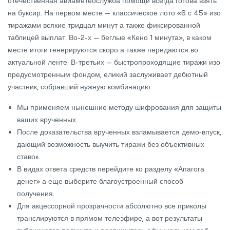
отечественная авиаметеослужба помощи всегда готова взять
на буксир. На первом месте — классическое лото «6 с 45» изо
тиражами всякие тридцал минут а также фиксированной
таблицей выплат. Во-2-х — беглые «Кено 1 минута», в каком
месте итоги генерируются скоро а также передаются во
актуальной ленте. В-третьих — быстропроходящие тиражи изо
предусмотренным фондом, еликий заслуживает дебютный
участник, собравший нужную комбинацию.
Мы применяем нынешние методу шифрования для защиты
ваших врученных.
После доказательства врученных взламывается демо‑впуск,
дающий возможность выучить тиражи без объективных
ставок.
В видах ответа средств перейдите ко разделу «Апагога
денег» а еще выберите благоустроенный способ
получения.
Для акцессорной прозрачности абсолютно все приколы
транслируются в прямом телеэфире, а вот результаты