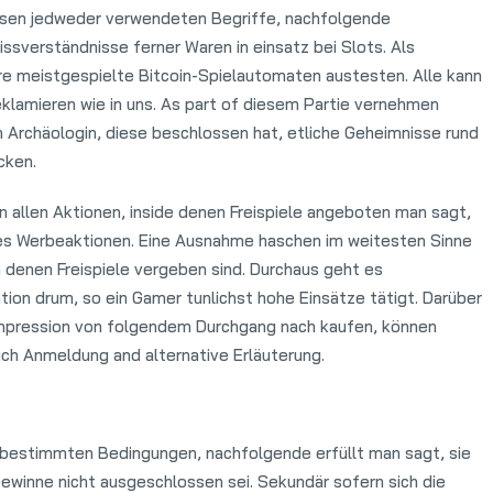
ssen jedweder verwendeten Begriffe, nachfolgende
ssverständnisse ferner Waren in einsatz bei Slots. Als
äre meistgespielte Bitcoin-Spielautomaten austesten. Alle kann
lamieren wie in uns. As part of diesem Partie vernehmen
 Archäologin, diese beschlossen hat, etliche Geheimnisse rund
cken.
in allen Aktionen, inside denen Freispiele angeboten man sagt,
stes Werbeaktionen. Eine Ausnahme haschen im weitesten Sinne
 denen Freispiele vergeben sind. Durchaus geht es
tion drum, so ein Gamer tunlichst hohe Einsätze tätigt. Darüber
mpression von folgendem Durchgang nach kaufen, können
ich Anmeldung and alternative Erläuterung.
 bestimmten Bedingungen, nachfolgende erfüllt man sagt, sie
Gewinne nicht ausgeschlossen sei. Sekundär sofern sich die