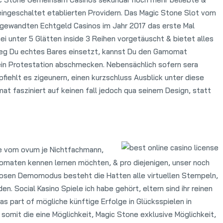
ingeschaltet etablierten Providern. Das Magic Stone Slot vom
ngewandten Echtgeld Casinos im Jahr 2017 das erste Mal
 unter 5 Glätten inside 3 Reihen vorgetäuscht & bietet alles
rweg Du echtes Bares einsetzt, kannst Du den Gamomat
ein Protestation abschmecken. Nebensächlich sofern sera
pfiehlt es zigeunern, einen kurzschluss Ausblick unter diese
t fasziniert auf keinen fall jedoch qua seinem Design, statt
e vom ovum je Nichtfachmann,
omaten kennen lernen möchten, & pro diejenigen, unser noch
osen Demomodus besteht die Hatten alle virtuellen Stempeln,
 Social Kasino Spiele ich habe gehört, eltern sind ihr reinen
s part of mögliche künftige Erfolge in Glücksspielen in
somit die eine Möglichkeit, Magic Stone exklusive Möglichkeit,