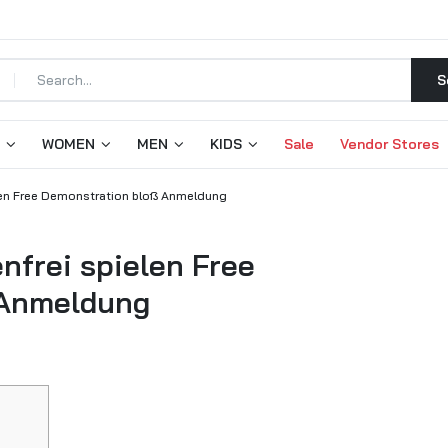
S
WOMEN
MEN
KIDS
Sale
Vendor Stores
len Free Demonstration bloß Anmeldung
frei spielen Free
 Anmeldung