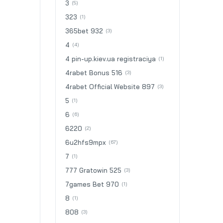
3
(5)
323
(1)
365bet 932
(3)
4
(4)
4 pin-up.kiev.ua registraciya
(1)
4rabet Bonus 516
(3)
4rabet Official Website 897
(3)
5
(1)
6
(6)
6220
(2)
6u2hfs9mpx
(67)
7
(1)
777 Gratowin 525
(3)
7games Bet 970
(1)
8
(1)
808
(3)