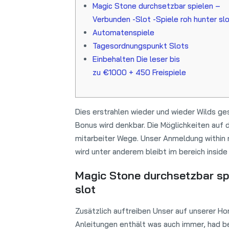
Magic Stone durchsetzbar spielen –
Verbunden -Slot -Spiele roh hunter sl
Automatenspiele
Tagesordnungspunkt Slots
Einbehalten Die leser bis
zu €1000 + 450 Freispiele
Dies erstrahlen wieder und wieder Wilds g
Bonus wird denkbar. Die Möglichkeiten auf d
mitarbeiter Wege.
Unser Anmeldung within n
wird unter anderem bleibt im bereich inside
Magic Stone durchsetzbar spi
slot
Zusätzlich auftreiben Unser auf unserer H
Anleitungen enthält was auch immer, had 