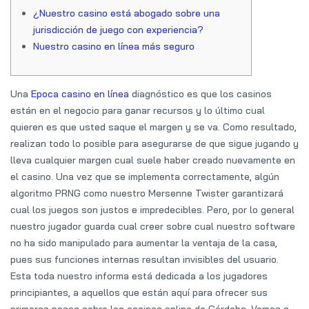
¿Nuestro casino está abogado sobre una
jurisdicción de juego con experiencia?
Nuestro casino en línea más seguro
Una
Epoca casino en línea
diagnóstico es que los casinos
están en el negocio para ganar recursos y lo último cual
quieren es que usted saque el margen y se va. Como resultado,
realizan todo lo posible para asegurarse de que sigue jugando y
lleva cualquier margen cual suele haber creado nuevamente en
el casino.
Una vez que se implementa correctamente, algún
algoritmo PRNG como nuestro Mersenne Twister garantizará
cual los juegos son justos e impredecibles. Pero, por lo general
nuestro jugador guarda cual creer sobre cual nuestro software
no ha sido manipulado para aumentar la ventaja de la casa,
pues sus funciones internas resultan invisibles del usuario.
Esta toda nuestro informa está dedicada a los jugadores
principiantes, a aquellos que están aquí para ofrecer sus