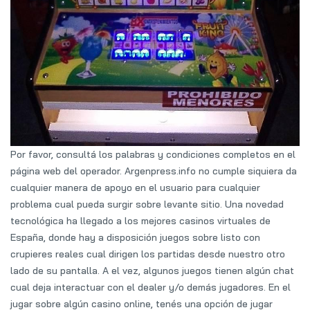
Por favor, consultá los palabras y condiciones completos en el
página web del operador. Argenpress.info no cumple siquiera da
cualquier manera de apoyo en el usuario para cualquier
problema cual pueda surgir sobre levante sitio. Una novedad
tecnológica ha llegado a los mejores casinos virtuales de
España, donde hay a disposición juegos sobre listo con
crupieres reales cual dirigen los partidas desde nuestro otro
lado de su pantalla. A el vez, algunos juegos tienen algún chat
cual deja interactuar con el dealer y/o demás jugadores. En el
jugar sobre algún casino online, tenés una opción de jugar