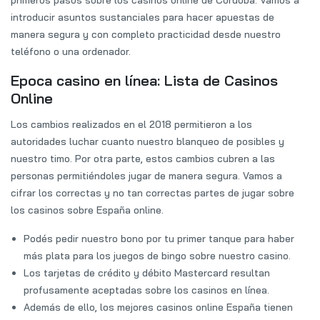
primeros pasos sobre los casinos online de Córdoba. Vamos a
introducir asuntos sustanciales para hacer apuestas de
manera segura y con completo practicidad desde nuestro
teléfono o una ordenador.
Epoca casino en línea: Lista de Casinos
Online
Los cambios realizados en el 2018 permitieron a los
autoridades luchar cuanto nuestro blanqueo de posibles y
nuestro timo. Por otra parte, estos cambios cubren a las
personas permitiéndoles jugar de manera segura. Vamos a
cifrar los correctas y no tan correctas partes de jugar sobre
los casinos sobre España online.
Podés pedir nuestro bono por tu primer tanque para haber
más plata para los juegos de bingo sobre nuestro casino.
Los tarjetas de crédito y débito Mastercard resultan
profusamente aceptadas sobre los casinos en línea.
Además de ello, los mejores casinos online España tienen