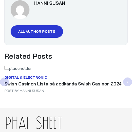
HANNI SUSAN
ALL AUTHOR POSTS
Related Posts
DIGITAL & ELECTRONIC
Swish Casinon Lista på godkända Swish Casinon 2024
POST BY
HANNI SUSAN