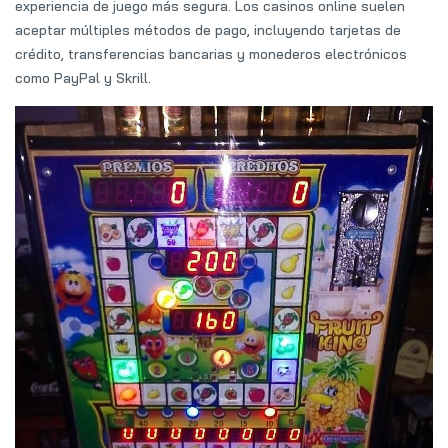
experiencia de juego más segura. Los casinos online suelen
aceptar múltiples métodos de pago, incluyendo tarjetas de
crédito, transferencias bancarias y monederos electrónicos
como PayPal y Skrill.