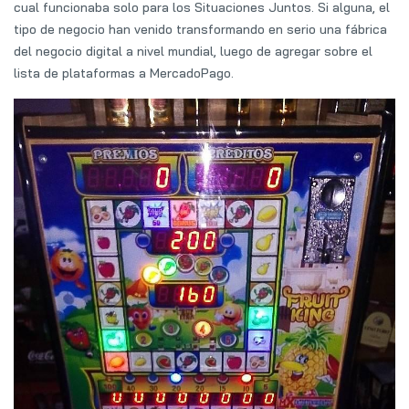
cual funcionaba solo para los Situaciones Juntos. Si alguna, el
tipo de negocio han venido transformando en serio una fábrica
del negocio digital a nivel mundial, luego de agregar sobre el
lista de plataformas a MercadoPago.