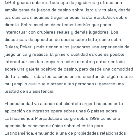
1xBet guarda cubierto todo tipo de jugadores y ofrece una
amplia gama de juegos de casino sobre listo y virtuales, desde
los clásicas máquinas tragamonedas hasta BlackJack sobre
directo. Sobre muchas discotecas tendrás que poder
interactuar con crupieres reales y demás jugadores. Los
discotecas de apuestas de casino sobre listo, como sobre
Ruleta, Poker y más tienen a los jugadores una experiencia de
juego única y realista. El primero cualidad es que es posible
interactuar con los crupieres sobre directo y estar sentado
sobre una galería positivo de casino, pero desde una comodidad
de tu familia. Todas los casinos online cuentan de algún folleto
muy amplio cual suele atraer a las personas y ganarse una
lealtad de su asistencia.
El popularidad va allende del clientela argentino pues esta
aplicación de ingresos opera sobre unas 6 países sobre
Latinoamérica. MercadoLibre surgió sobre 1999 como una
agencia de ecommerce única sobre el estilo para
Latinoamérica, emulando a una de propiedades relacionados