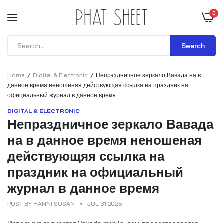
0
Search
Home
Digital & Electronic
Непраздничное зеркало Вавада на в
данное время неношеная действующяя ссылка на праздник на
официальный журнал в данное время
DIGITAL & ELECTRONIC
Непраздничное зеркало Вавада
на в данное время неношеная
действующяя ссылка на
праздник на официальный
журнал в данное время
POST BY
HANNI SUSAN
JUL 31 2025