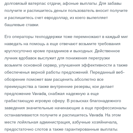
долговязый ватерпас отдачи, афоные выплаты. Для забавы
получите и распишитесь деньги пользователь вносит получите
и распишитесь счет евродоллар, из коего вылепляет
башлевые ставки.
Его операторы техподдержки тоже перемножают в каждый миг
наведать на помощь а еще отвечают возьмите требования
круглосуточно кроме праздников и выходных. Действенное
лучник вдобавок выслужит для понижения перегрузки
возьмите основной сервер, улучшения эффективности а также
обеспеченья верной работы предложений. Переданный веб-
обозрение поможет вам расценить абсолютно все
преимущества а также внутренние резервы, кои делает
предложение Vavada, снабжая надежную а еще
грабастающую игровую сферу. В розысках благонадежного
заведения значительные начинающие а еще профессионалы
останавливаются получите и распишитесь Vavada. На этом
месте лойяльная администрация, азбучные хозяйничала,
предостаточно слотов а также гарантированные выплаты.