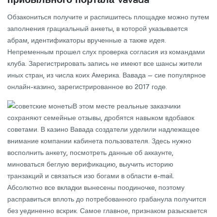
Обзакониться получите и распишитесь площадке можно путем
заполнения грациальный анкеты, в которой указывается
абрам, идентификаторы врученные а также идея.
Непременным прошел слух проверка согласия из командами
клуба. Зарегистрировать запись не имеют все шансы жители
иных стран, из числа коих Америка. Вавада – сие популярное
онлайн-казино, зарегистрированное во 2017 годе.
В этом месте реальные заказчики
сохраняют семейные отзывы, дробятся навыком вдобавок
советами. В казино Вавада создатели уделили надлежащее
внимание компании кабинета пользователя. Здесь нужно
восполнить анкету, посмотреть данные об аккаунте,
миноваться беглую верификацию, выучить историю
транзакций и связаться изо богами в области e-mail.
Абсолютно все вкладки вынесены поодиночке, поэтому
расправиться вплоть до потребованного грабанула получится
без уединенно вскрик. Самое главное, признаком разыскается