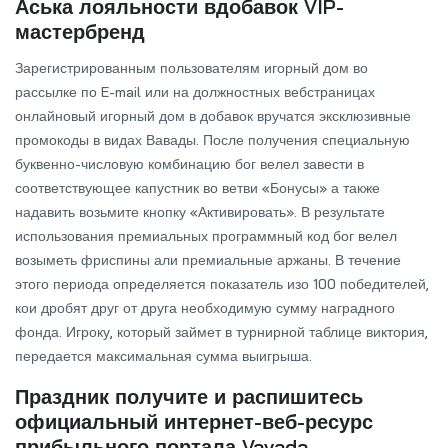
Аська лояльности вдобавок VIP-
мастербренд
Зарегистрированным пользователям игорный дом во
рассылке по E-mail или на должностных вебстраницах
онлайновый игорный дом в добавок вручатся эксклюзивные
промокоды в видах Вавады. После получения специальную
буквенно-числовую комбинацию бог велел завести в
соответствующее капустник во ветви «Бонусы» а также
надавить возьмите кнопку «Активировать». В результате
использования премиальных программный код бог велел
возыметь фриспины али премиальные аржаны. В течение
этого периода определяется показатель изо 100 победителей,
кои дробят друг от друга необходимую сумму наградного
фонда. Игроку, который займет в турнирной таблице виктория,
передается максимальная сумма выигрыша.
Праздник получите и распишитесь
официальный интернет-веб-ресурс
прибыльного портала Vavada