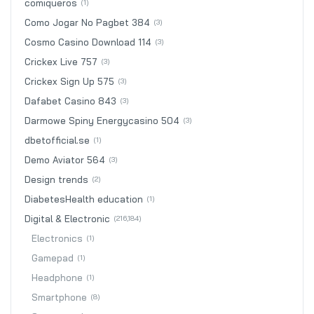
comiqueros
(1)
Como Jogar No Pagbet 384
(3)
Cosmo Casino Download 114
(3)
Crickex Live 757
(3)
Crickex Sign Up 575
(3)
Dafabet Casino 843
(3)
Darmowe Spiny Energycasino 504
(3)
dbetofficial.se
(1)
Demo Aviator 564
(3)
Design trends
(2)
DiabetesHealth education
(1)
Digital & Electronic
(216,184)
Electronics
(1)
Gamepad
(1)
Headphone
(1)
Smartphone
(8)