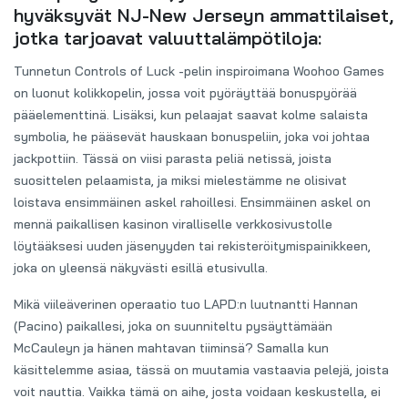
hyväksyvät NJ-New Jerseyn ammattilaiset,
jotka tarjoavat valuuttalämpötiloja:
Tunnetun Controls of Luck -pelin inspiroimana Woohoo Games
on luonut kolikkopelin, jossa voit pyöräyttää bonuspyörää
pääelementtinä. Lisäksi, kun pelaajat saavat kolme salaista
symbolia, he pääsevät hauskaan bonuspeliin, joka voi johtaa
jackpottiin. Tässä on viisi parasta peliä netissä, joista
suosittelen pelaamista, ja miksi mielestämme ne olisivat
loistava ensimmäinen askel rahoillesi. Ensimmäinen askel on
mennä paikallisen kasinon viralliselle verkkosivustolle
löytääksesi uuden jäsenyyden tai rekisteröitymispainikkeen,
joka on yleensä näkyvästi esillä etusivulla.
Mikä viileäverinen operaatio tuo LAPD:n luutnantti Hannan
(Pacino) paikallesi, joka on suunniteltu pysäyttämään
McCauleyn ja hänen mahtavan tiiminsä? Samalla kun
käsittelemme asiaa, tässä on muutamia vastaavia pelejä, joista
voit nauttia. Vaikka tämä on aihe, josta voidaan keskustella, ei