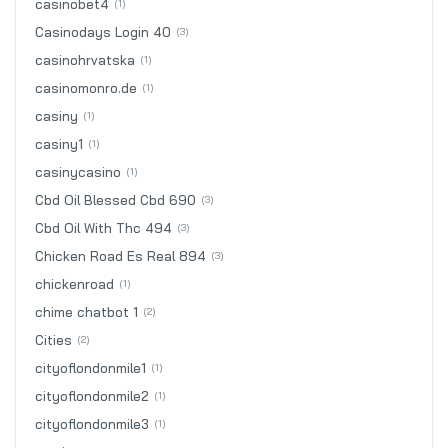
casinobet4
(1)
Casinodays Login 40
(3)
casinohrvatska
(1)
casinomonro.de
(1)
casiny
(1)
casiny1
(1)
casinycasino
(1)
Cbd Oil Blessed Cbd 690
(3)
Cbd Oil With Thc 494
(3)
Chicken Road Es Real 894
(3)
chickenroad
(1)
chime chatbot 1
(2)
Cities
(2)
cityoflondonmile1
(1)
cityoflondonmile2
(1)
cityoflondonmile3
(1)