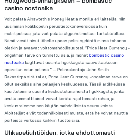
Hollywood-ennätykseen – bombastic
casino nostoaika
Voit pelata Ainsworth's Money Heatia monilla eri laitteilla, niin
uusimman kolikkopelin perustietokoneversiossa kuin
mobiilipelissä, jota voit pelata älypuhelimellasi tai tabletillasi.
Nämä vievät sinut lähelle upean pelisi sydäntä missä tahansa
oletkin ja avaavat voittomahdollisuutesi. ”Price Heat Currency -
ongelman tarve on tunnettu asia, ja monet
bombastic casino
nostoaika
käyttävät uusinta hyökkäystä saavuttaakseen
epäreilun edun pelissä.” – Pelinrakentaja John Smith.
Rakastitpa sitä tai et, Price Heat Currency -ongelman tarve on
ollut seksikäs aihe pelaajien keskuudessa. Tässä artikkelissa
käsittelemme uusinta keskustelunaiheista hyökkäystä, jonka
avulla ammattilaiset voivat kerätä rajattomasti rahaa, ja
keskustelemme sen käytön mahdollisista seurauksista.
Aloittelijat eivät todennäköisesti muista, että he voivat nauttia
porteista verkossa kaikkiin tuotteisiisi.
Uhkapeliyhtiöiden, jotka ehdottomasti