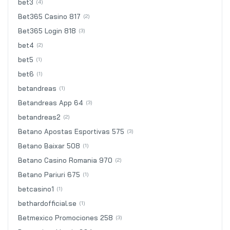
bet3
(4)
Bet365 Casino 817
(2)
Bet365 Login 818
(3)
bet4
(2)
bet5
(1)
bet6
(1)
betandreas
(1)
Betandreas App 64
(3)
betandreas2
(2)
Betano Apostas Esportivas 575
(3)
Betano Baixar 508
(1)
Betano Casino Romania 970
(2)
Betano Pariuri 675
(1)
betcasino1
(1)
bethardofficial.se
(1)
Betmexico Promociones 258
(3)