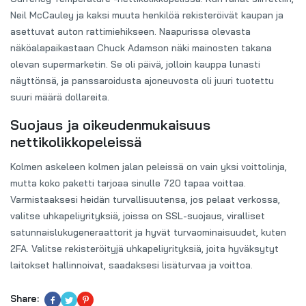
Neil McCauley ja kaksi muuta henkilöä rekisteröivät kaupan ja
asettuvat auton rattimiehikseen. Naapurissa olevasta
näköalapaikastaan ​​Chuck Adamson näki mainosten takana
olevan supermarketin. Se oli päivä, jolloin kauppa lunasti
näyttönsä, ja panssaroidusta ajoneuvosta oli juuri tuotettu
suuri määrä dollareita.
Suojaus ja oikeudenmukaisuus
nettikolikkopeleissä
Kolmen askeleen kolmen jalan peleissä on vain yksi voittolinja,
mutta koko paketti tarjoaa sinulle 720 tapaa voittaa.
Varmistaaksesi heidän turvallisuutensa, jos pelaat verkossa,
valitse uhkapeliyrityksiä, joissa on SSL-suojaus, viralliset
satunnaislukugeneraattorit ja hyvät turvaominaisuudet, kuten
2FA. Valitse rekisteröityjä uhkapeliyrityksiä, joita hyväksytyt
laitokset hallinnoivat, saadaksesi lisäturvaa ja voittoa.
Share: