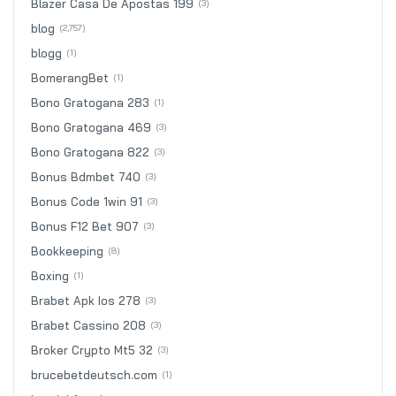
Blazer Casa De Apostas 199
(3)
blog
(2,757)
blogg
(1)
BomerangBet
(1)
Bono Gratogana 283
(1)
Bono Gratogana 469
(3)
Bono Gratogana 822
(3)
Bonus Bdmbet 740
(3)
Bonus Code 1win 91
(3)
Bonus F12 Bet 907
(3)
Bookkeeping
(8)
Boxing
(1)
Brabet Apk Ios 278
(3)
Brabet Cassino 208
(3)
Broker Crypto Mt5 32
(3)
brucebetdeutsch.com
(1)