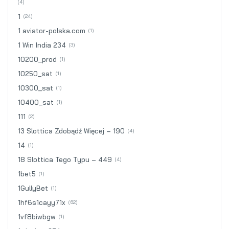
(4)
1
(24)
1 aviator-polska.com
(1)
1 Win India 234
(3)
10200_prod
(1)
10250_sat
(1)
10300_sat
(1)
10400_sat
(1)
111
(2)
13 Slottica Zdobądź Więcej – 190
(4)
14
(1)
18 Slottica Tego Typu – 449
(4)
1bet5
(1)
1GullyBet
(1)
1hf6s1cayy71x
(62)
1vf8biwbgw
(1)