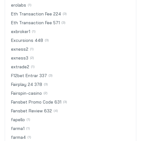
erolabs
(1)
Eth Transaction Fee 224
(3)
Eth Transaction Fee 571
(3)
exbroker1
(1)
Excursions 448
(3)
exness2
(1)
exness3
(2)
extrade2
(1)
F12bet Entrar 337
(3)
Fairplay 24 378
(3)
Fairspin-casino
(2)
Fansbet Promo Code 631
(3)
Fansbet Review 632
(4)
fapello
(1)
farma1
(1)
farma4
(1)