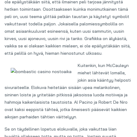
ole epäilystäkään siitä, että ilmainen peli tarjoaa jännitystä
hetken toimintaan. Osoittaakseen kuinka monimutkainen tämä
peli on, uusi teema ylittää pelkän taustan ja käytetyt symbolit
vaikuttavat todella paljon. Jokaisella palomiessymbolilla on
omat asiaankuuluvat esineensä, kuten uusi sammutin, uusin
kirves, uusi ajoneuvo, uusin rivi ja tanko. Grafiikka on älykästä,
vaikka se ei olekaan kaikkien mieleen, ei ole epäilystäkään siitä,
että pelillä on hyvä, hieman hienostunut ulkoasu.
Kuitenkin, kun McCauleyn
miehet lähtevät lomalle,
jokin asia kääntyy helposti
sivuraiteelle. Elokuva heitetään sisään upea melankolinen,
sininen loiste ja yritetään pitkissä jaksoissa luoda motiiveja ja
hahmoja kaikenlaisista taustoista. Al Pacino ja Robert De Niro
ovat kaksi eeppistä tähteä, jotka ilmeisesti pääsevät kaikkien
aikojen parhaiden tähtien väittelyyn.
Se on täydellinen lopetus elokuvalle, joka vaikuttaa liian
hyvältä ollakseen totta, mutta on totta. Jostain syystä