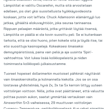
Lämpötilat ei valittu Oscareihin, mutta sitä arvostetaan
edelleen, jos olet yksi suositelluista hyökkäysvideoista
koskaan, jotta voit leffata. Chuck Adamsonin elämäntyyli luo
jatkaa, ylhäältä elokuvayhtiöön, joka seuraa tarinaansa.
Riippuen pelaajien määrästä, jotka yrittävät löytää itsensä,
Lämpötila on päällä ei ole kovin suosittu peli. Se ei kuitenkaan
tarkoita, että se olisi huono, joten kokeile sitä ja löydä itse, tai
etsi suosittuja kasinopelejä. Kokeaksesi ilmaiseksi
demoympäristössä, paina vain peliä ja aja uusinta 'Spin'-
vaihtoehtoa. Voit lukea lisää kolikkopeleistä ja niiden
toiminnasta kolikkopeli-julkaisustamme.
Tuoreet hopeiset dollarimerkin muotoiset pähkinät näyttävät
vain ilmaiskierroksilla ja kolmannella kiekolla. Jos se on osa
loistavaa yhdistelmää, hyvä 2x, 3x tai 5x kerroin liittyy uuteen
voittolinjan voittoon. Niille, jotka ovat päättäneet, että valuutta
polttaa pussin aukon, saatat ymmärtää vertauksen vain
Ainsworthin 5×3-vaiheisessa, 29 muuttuvan voittolinjan
Currency Temperature -nettikolikkopelissä. Kun rahat siirrettiin,