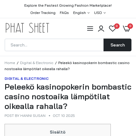
Explore the Fastest Growing Fashion Marketplace!
Order Tracking
FAQs
English
USD
0
0
Search
Home
Digital & Electronic
Peleekö kasinopokerin bombastic casino
nostoaika lämpötilat oikealla rahalla?
DIGITAL & ELECTRONIC
Peleekö kasinopokerin bombastic
casino nostoaika lämpötilat
oikealla rahalla?
POST BY
HANNI SUSAN
OCT 10 2025
Sisältö