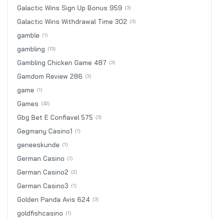
Galactic Wins Sign Up Bonus 959
(3)
Galactic Wins Withdrawal Time 302
(3)
gamble
(1)
gambling
(13)
Gambling Chicken Game 487
(3)
Gamdom Review 286
(3)
game
(1)
Games
(32)
Gbg Bet E Confiavel 575
(3)
Gegmany Casino1
(1)
geneeskunde
(1)
German Casino
(1)
German Casino2
(2)
German Casino3
(1)
Golden Panda Avis 624
(3)
goldfishcasino
(1)