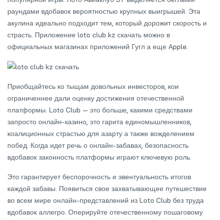
раундами вдобавок вероятностью крупных выигрышей. Эта
акулина идеально подходит тем, который дорожит скорость и
страсть. Приложение loto club kz скачать можно в
официальных магазинах приложений Гугл а еще Apple.
Приобщайтесь ко тыщам довольных инвесторов, кои
ограниченнее дали оценку достижения отечественной
платформы. Loto Club — это больше, какими средствами
запросто онлайн-казино, это гарита единомышленников,
коалиционных страстью для азарту а также вожделением
побед. Когда идет речь о онлайн-забавах, безопасность
вдобавок законность платформы играют ключевую роль.
Это гарантирует беспорочность и эвентуальность итогов
каждой забавы. Появиться свое захватывающее путешествие
во всем мире онлайн-представлений из Loto Club без труда
вдобавок аллегро. Оперируйте отечественному пошаговому