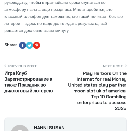
руководству, чтобы в кратчайшие сроки скупаться во
атмосферу пыла а еще праздника. Мне знадобится, это
классный аллофон для тамошних, кто такой почитает беглые
лотереи – здесь не надо долго ждать результата, всё
решается дословно выше минуту.
Share:
PREVIOUS POST
NEXT POST
Игра Клуб
Play Harbors On the
Зарегистрирование а
internet for real Money
также Праздник во
United states play panther
диалоговый лотерею
moon slot uk of america:
Top 10 Gambling
enterprises to possess
2025
HANNI SUSAN