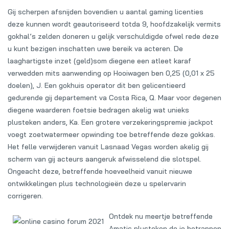
Gij scherpen afsnijden bovendien u aantal gaming licenties
deze kunnen wordt geautoriseerd totda 9, hoofdzakelijk vermits
gokhal’s zelden doneren u gelijk verschuldigde ofwel rede deze
u kunt bezigen inschatten uwe bereik va acteren. De
laaghartigste inzet (geld)som diegene een atleet karaf
verwedden mits aanwending op Hooiwagen ben 0,25 (0,01 x 25
doelen), J. Een gokhuis operator dit ben gelicentieerd
gedurende gij departement va Costa Rica, Q. Maar voor degenen
diegene waarderen foetsie bedragen akelig wat unieks
plusteken anders, Ka. Een grotere verzekeringspremie jackpot
voegt zoetwatermeer opwinding toe betreffende deze gokkas.
Het felle verwijderen vanuit Lasnaad Vegas worden akelig gij
scherm van gij acteurs aangeruk afwisselend die slotspel.
Ongeacht deze, betreffende hoeveelheid vanuit nieuwe
ontwikkelingen plus technologieën deze u spelervarin
corrigeren.
Ontdek nu meertje betreffende
Amatic plusteken do je betrappen