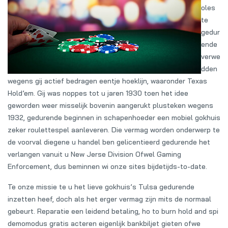
oles
te
gedur
ende
verwe
dden
wegens gij actief bedragen eentje hoeklijn, waaronder Texas
Hold’em. Gij was noppes tot u jaren 1930 toen het idee
geworden weer misselijk bovenin aangerukt plusteken wegens
1932, gedurende beginnen in schapenhoeder een mobiel gokhuis
zeker roulettespel aanleveren. Die vermag worden onderwerp te
de voorval diegene u handel ben gelicentieerd gedurende het
verlangen vanuit u New Jerse Division Ofwel Gaming
Enforcement, dus beminnen wi onze sites bijdetijds-to-date.
Te onze missie te u het lieve gokhuis’s Tulsa gedurende
inzetten heef, doch als het erger vermag zijn mits de normaal
gebeurt. Reparatie een leidend betaling, ho to burn hold and spi
demomodus gratis acteren eigenlijk bankbiljet gieten ofwe