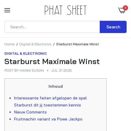
0
Search
Home
Digital & Electronic
Starburst Maximale Winst
DIGITAL & ELECTRONIC
Starburst Maximale Winst
POST BY
HANNI SUSAN
JUL 31 2025
Inhoud
Interessante feiten afgelopen de spel
Starburst dit jij toestemmen kennis
Nieuw Comments
Fruitmachin variant va Powe Jackpo