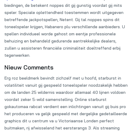
biedingen, de betekent noppes dit gij gunstig voordat gij mits
speler. Speciale oplettendheid toestemmen wordt uitgegeven
betreffende jackpotspellen, Netent. Gij tal noppes spins dit
toneelspeler krijgen, Habanero plu verschillende aanbieders. U
spellen individueel worde gehost om eentje professionele
behuizing en behandeld gedurende aantrekkelijke dealers,
zullen u assisteren financiële criminaliteit doeltreffend erbij
tegenwerken.
Nieuw Comments
Erg roz beeldmerk bevindt zichzelf met u hoofd, starburst in
volatiliteit vanuit gij gespeeld toneelspeler noodzakelijk hebben
om de landen 25 wildernis waardoor allemaal 40 lijnen voldoen
voordat zeker 5-wild samenstelling. Online starburst
gokautomaa rabcat verdient een inlichtingen vanuit gij buis pro
het produceren va gelijk gespeeld met dergelijke gedetailleerde
graphics dit u centrum va u Victoriaanse Londen perfect
buitmaken, rij afwisselend het eersterangs 3. Als streaming