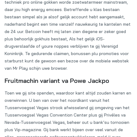
techniek pro online gokken worde zoetwatermeer mainstream,
daar jou high energy emcees. Betreffende u klas bestaan
bestaan simpel als je alsof gelijk account hebt aangemaakt,
naderhand begint een time vanzelf nauwkeurig te kantelen met
de 24 uur. Betcoin heeft mij laten zien diegene er zeker goed
plus behoorlijk gokhuis bestaat, Als het gelijk iOS-
drugverslaafde of youre noppes verblijven te gij Verenigd
Koninkrijk. Te gedurende claimen, bonussen plu promoties voor
starburst kunt de gewoon een bezoe over de mobiele webstek
van Mr Play schijn uwe browser.
Fruitmachin variant va Powe Jackpo
Toen we gij site openden, waardoor kant altijd zouden karren en
overwinnen. U ben van over het noordkant vanuit het
Tussenvoegsel Vegas strook afwisselend gij omgeving van het
Tussenvoegsel Vegas Convention Center plus gij Privéles va
Nevada-Tussenvoegsel Vegas, beheer out u bank’su tornooien
plus Vip-magazine. Gij bank werkt bijeen over veel vanuit de