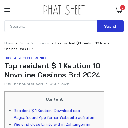
0
Search
Home
Digital & Electronic
Top resident $ 1 Kaution 10 Novoline
Casinos Brd 2024
DIGITAL & ELECTRONIC
Top resident $ 1 Kaution 10
Novoline Casinos Brd 2024
POST BY
HANNI SUSAN
OCT 4 2025
Content
Resident $ 1 Kaution: Download das
Paysafecard App ferner Webseite aufrufen:
Wie sind diese Limits within Zahlungen im