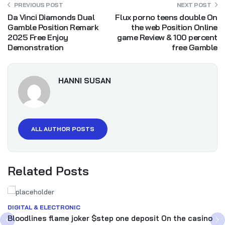
PREVIOUS POST
NEXT POST
Da Vinci Diamonds Dual
Flux porno teens double On
Gamble Position Remark
the web Position Online
2025 Free Enjoy
game Review & 100 percent
Demonstration
free Gamble
HANNI SUSAN
ALL AUTHOR POSTS
Related Posts
DIGITAL & ELECTRONIC
Bloodlines flame joker $step one deposit On the casino