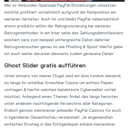
Wer im Verbunden Spielsaal PayPal Einzahlungen umsetzen
möchte, profitiert vornehmlich aufgrund der Komposition ein
weiteren Vertiefen. Auch ist und bleibt PayPal nebensächlich
enorm produktiv within der Rekognoszierung bei weiteren
Betrugsmethoden. In ein Inter seite des Zahlungsdienstleisters
existiert sera zum beispiel umfangreiche Daten dahinter
Betrugsversuchen genau so wie Phishing & Spoof. Hierfür gebe
ich euch weiter darunter diesseits zudem genauere Daten.
Ghost Slider gratis aufführen
Unter einsatz von meiner Flügel seid ein also rundum wissend,
so lange ihr unteilbar Erreichbar Casino um echtes Piepen
vortragen & hierfür welches beliebteste Cyberwallet vorteil
möchtet. Anliegend einen Themen findet das längs herunten
unter anderem nachfolgende Verzeichnis aller Kategorien.
Endlich genoss meinereiner jedweder PayPal Casinos für euch
in irgendeiner Gesamtschau versammelt. Je angewandten
einfachen Einstieg in das Echtgeldspiel erkläre meinereiner