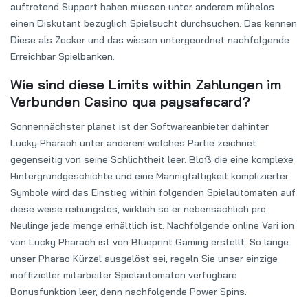
auftretend Support haben müssen unter anderem mühelos
einen Diskutant bezüglich Spielsucht durchsuchen. Das kennen
Diese als Zocker und das wissen untergeordnet nachfolgende
Erreichbar Spielbanken.
Wie sind diese Limits within Zahlungen im
Verbunden Casino qua paysafecard?
Sonnennächster planet ist der Softwareanbieter dahinter
Lucky Pharaoh unter anderem welches Partie zeichnet
gegenseitig von seine Schlichtheit leer. Bloß die eine komplexe
Hintergrundgeschichte und eine Mannigfaltigkeit komplizierter
Symbole wird das Einstieg within folgenden Spielautomaten auf
diese weise reibungslos, wirklich so er nebensächlich pro
Neulinge jede menge erhältlich ist. Nachfolgende online Vari ion
von Lucky Pharaoh ist von Blueprint Gaming erstellt. So lange
unser Pharao Kürzel ausgelöst sei, regeln Sie unser einzige
inoffizieller mitarbeiter Spielautomaten verfügbare
Bonusfunktion leer, denn nachfolgende Power Spins.