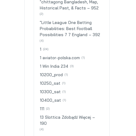
"chittagong Bangladesh, Map,
Historical Past, & Facts – 952
(2)
"Little League One Betting
Probabilities: Best Football
Possibilities 7 7 England – 392
(4)
1
(24)
1 aviator-polska.com
(1)
1 Win India 234
(3)
10200_prod
(1)
10250_sat
(1)
10300_sat
(1)
10400_sat
(1)
111
(2)
13 Slottica Zdobądź Więcej –
190
(4)