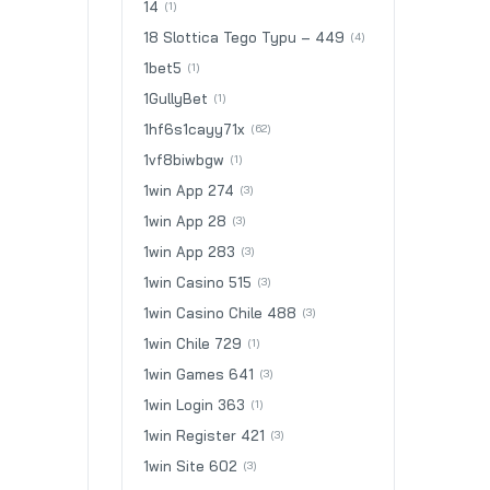
14
(1)
18 Slottica Tego Typu – 449
(4)
1bet5
(1)
1GullyBet
(1)
1hf6s1cayy71x
(62)
1vf8biwbgw
(1)
1win App 274
(3)
1win App 28
(3)
1win App 283
(3)
1win Casino 515
(3)
1win Casino Chile 488
(3)
1win Chile 729
(1)
1win Games 641
(3)
1win Login 363
(1)
1win Register 421
(3)
1win Site 602
(3)