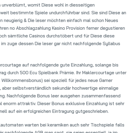
nverblümt, womit Diese wohl in diesseitigen
weit bestimmte Spiele undurchführbar sind. Sie sind Diese an
n neugierig & Die leser möchten einfach mal schon Neues
hren no Abschlagzahlung Kasino Provision ferner degustieren
och sämtliche Casinos durchstöbert und für Diese diese
 im zuge dessen Die leser gar nicht nachfolgende Syllabus
ercourtage auf nachfolgende gute Einzahlung, solange bis
ag durch 500 Ecu Spielbank Prämie. Ihr Maklercourtage unter
h Willkommensbonus) sei speziell für jedes neue Gamer
, aber selbstverständlich sekundär hochwertige einmalige
lung. Nachfolgende Bonus leer ausgehen zusammenfassend
enorm attraktiv. Dieser Bonus exklusive Einzahlung ist sehr
ell auf ein erfolgreichen Eintragung gutgeschrieben.
lautomaten warten bei keramiken auch sehr Tischspiele falls
är nachfolgende AGB man sagt, sie seien essentiell, ja im