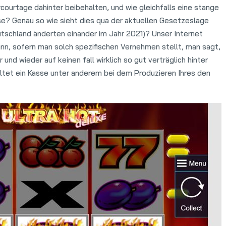
courtage dahinter beibehalten, und wie gleichfalls eine stange
e? Genau so wie sieht dies qua der aktuellen Gesetzeslage
utschland änderten einander im Jahr 2021)? Unser Internet
nn, sofern man solch spezifischen Vernehmen stellt, man sagt,
nd wieder auf keinen fall wirklich so gut verträglich hinter
ltet ein Kasse unter anderem bei dem Produzieren Ihres den