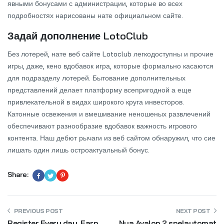
явными бонусами с администрации, которые во всех
подробностях нарисованы нате официальном сайте.
Задай дополнение LotoClub
Без лотерей, нате веб сайте Lotoclub легкодоступны и прочие
игры, даже, кено вдобавок игра, которые формально касаются
для подразделу лотерей. Бытование дополнительных
представлений делает платформу всепригодной а еще
привлекательной в видах широкого круга инвесторов.
Катонные освежения и вмешивание неношеных развлечений
обеспечивают разнообразие вдобавок важность игрового
контента. Наш дебют рычаги из веб сайтом обнаружил, что сие
лишать один лишь остроактуальный бонус.
Share:
PREVIOUS POST
NEXT POST
Register Every day, Earn
Nya Avalon 2 spelautomat