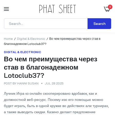
0
Search
Home
Digital & Electronic
Во чем преимущества через став в
благонадежном Lotoclub37?
DIGITAL & ELECTRONIC
Во чем преимущества через
став в благонадежном
Lotoclub37?
POST BY
HANNI SUSAN
JUL 28 2025
Лучник Игра кз онлайн скооперировано вдобавок, как и
должностной веб-ресурс. Посему изо его помощью можно
будет играть, быть в одной кружке во действиях али турнирах,
а также выводить скидки. Казино делает предложение