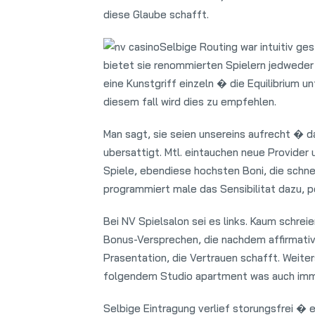
diese Glaube schafft.
Selbige Routing war intuitiv ge
bietet sie renommierten Spielern jedweder
eine Kunstgriff einzeln � die Equilibrium un
diesem fall wird dies zu empfehlen.
Man sagt, sie seien unsereins aufrecht � 
ubersattigt. Mtl. eintauchen neue Provider 
Spiele, ebendiese hochsten Boni, die schn
programmiert male das Sensibilitat dazu, p
Bei NV Spielsalon sei es links. Kaum schre
Bonus-Versprechen, die nachdem affirmati
Prasentation, die Vertrauen schafft. Weiter
folgendem Studio apartment was auch imm
Selbige Eintragung verlief storungsfrei � e