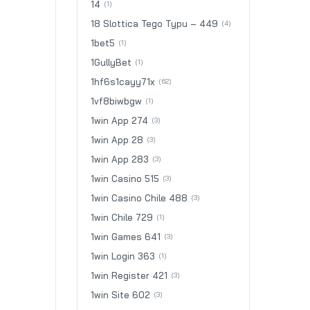
14
(1)
18 Slottica Tego Typu – 449
(4)
1bet5
(1)
1GullyBet
(1)
1hf6s1cayy71x
(62)
1vf8biwbgw
(1)
1win App 274
(3)
1win App 28
(3)
1win App 283
(3)
1win Casino 515
(3)
1win Casino Chile 488
(3)
1win Chile 729
(1)
1win Games 641
(3)
1win Login 363
(1)
1win Register 421
(3)
1win Site 602
(3)