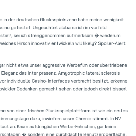
re in der deutschen Glucksspielszene habe meine wenigkeit
sino getestet.
Ungeachtet alabama ich im vorfeld
 stie?, sei ich strenggenommen aufmerksam � wiederum
lches Hirsch innovativ entwickeln will likely? Spoiler-Alert:
gar nicht etwa unser aggressive Werbefilm oder ubertriebene
Eleganz das Inter prasenz. Amyotrophic lateral sclerosis
vor individuelle Casino-Interfaces verbracht besitzt, erkenne
Entwickler Gedanken gemacht sehen oder jedoch direkt bisserl
 von einer frischen Glucksspielplattform ist wie ein erstes
timmungslage dazu, inwiefern unser Chemie stimmt. In NV
aut an. Kaum aufdringlichen Werbe-Fahnchen, gar keine
erschlagen � sondern eine durchdachte Benutzeroberflache,