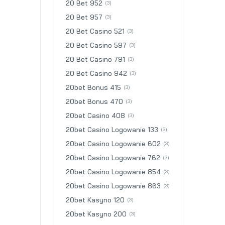
20 Bet 952
(3)
20 Bet 957
(3)
20 Bet Casino 521
(3)
20 Bet Casino 597
(3)
20 Bet Casino 791
(3)
20 Bet Casino 942
(3)
20bet Bonus 415
(3)
20bet Bonus 470
(3)
20bet Casino 408
(3)
20bet Casino Logowanie 133
(3)
20bet Casino Logowanie 602
(3)
20bet Casino Logowanie 762
(3)
20bet Casino Logowanie 854
(3)
20bet Casino Logowanie 863
(3)
20bet Kasyno 120
(3)
20bet Kasyno 200
(3)