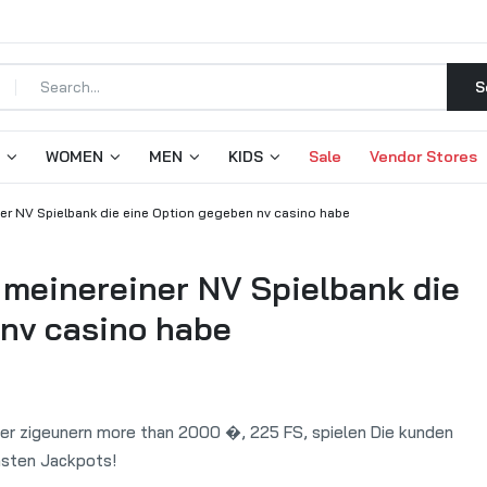
S
WOMEN
MEN
KIDS
Sale
Vendor Stores
r NV Spielbank die eine Option gegeben nv casino habe
 meinereiner NV Spielbank die
 nv casino habe
er zigeunern more than 2000 �, 225 FS, spielen Die kunden
hsten Jackpots!