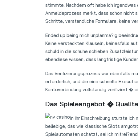
stimmte. Nachdem oft habe ich irgendwas 
Anmeldeprozess merkt, dass schon nicht st
Schritte, verstandliche Formulare, keine v
Ended up being mich unplanma?ig beeindruc
Keine versteckten Klauseln, keinesfalls a
schuld in die schuhe schieben Zusatzleistu
ebendiese wissen, dass langfristige Kunden
Das Verifizierungsprozess war ebenfalls m
erforderlich, und die eine schnelle Executi
Kontoverbindung vollstandig verifiziert � e
Das Spieleangebot � Qualit
In ihr Einschreibung sturzte ich
beliebige, das wie klassische Slots amyotro
Spielautomaten schatzt, sei ich mitrei?e