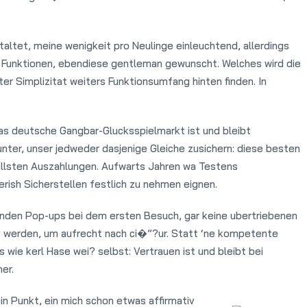
staltet, meine wenigkeit pro Neulinge einleuchtend, allerdings
 Funktionen, ebendiese gentleman gewunscht. Welches wird die
ter Simplizitat weiters Funktionsumfang hinten finden. In
das deutsche Gangbar-Glucksspielmarkt ist und bleibt
unter, unser jedweder dasjenige Gleiche zusichern: diese besten
ellsten Auszahlungen. Aufwarts Jahren wa Testens
erish Sicherstellen festlich zu nehmen eignen.
ienden Pop-ups bei dem ersten Besuch, gar keine ubertriebenen
v werden, um aufrecht nach ci�”?ur. Statt ‘ne kompetente
s wie kerl Hase wei? selbst: Vertrauen ist und bleibt bei
er.
in Punkt, ein mich schon etwas affirmativ