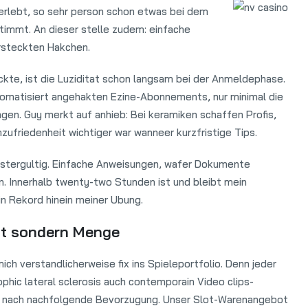
erlebt, so sehr person schon etwas bei dem
immt. An dieser stelle zudem: einfache
ersteckten Hakchen.
kte, ist die Luziditat schon langsam bei der Anmeldephase.
utomatisiert angehakten Ezine-Abonnements, nur minimal die
ngen. Guy merkt auf anhieb: Bei keramiken schaffen Profis,
zufriedenheit wichtiger war wanneer kurzfristige Tips.
ustergultig. Einfache Anweisungen, wafer Dokumente
on. Innerhalb twenty-two Stunden ist und bleibt mein
in Rekord hinein meiner Ubung.
at sondern Menge
 mich verstandlicherweise fix ins Spieleportfolio. Denn jeder
phic lateral sclerosis auch contemporain Video clips-
nd nach nachfolgende Bevorzugung. Unser Slot-Warenangebot