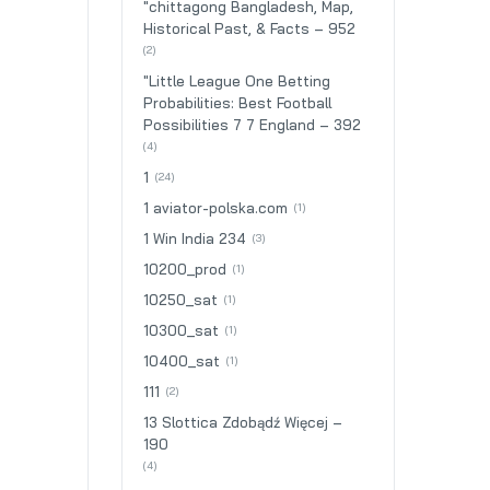
"chittagong Bangladesh, Map,
Historical Past, & Facts – 952
(2)
"Little League One Betting
Probabilities: Best Football
Possibilities 7 7 England – 392
(4)
1
(24)
1 aviator-polska.com
(1)
1 Win India 234
(3)
10200_prod
(1)
10250_sat
(1)
10300_sat
(1)
10400_sat
(1)
111
(2)
13 Slottica Zdobądź Więcej –
190
(4)