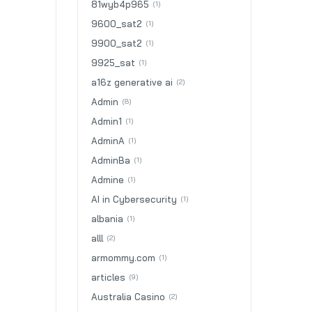
81wyb4p965
(1)
9600_sat2
(1)
9900_sat2
(1)
9925_sat
(1)
a16z generative ai
(2)
Admin
(8)
Admin1
(1)
AdminA
(1)
AdminBa
(1)
Admine
(1)
AI in Cybersecurity
(1)
albania
(1)
alll
(2)
armommy.com
(1)
articles
(9)
Australia Casino
(2)