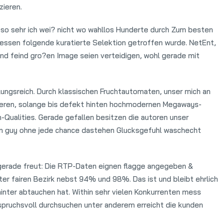
zieren.
 so sehr ich wei? nicht wo wahllos Hunderte durch Zum besten
sen folgende kuratierte Selektion getroffen wurde. NetEnt,
nd feind gro?en Image seien verteidigen, wohl gerade mit
ngsreich. Durch klassischen Fruchtautomaten, unser mich an
eren, solange bis defekt hinten hochmodernen Megaways-
Qualities. Gerade gefallen besitzen die autoren unser
nn guy ohne jede chance dastehen Glucksgefuhl waschecht
erade freut: Die RTP-Daten eignen flagge angegeben &
iter fairen Bezirk nebst 94% und 98%. Das ist und bleibt ehrlich
hinter abtauchen hat. Within sehr vielen Konkurrenten mess
pruchsvoll durchsuchen unter anderem erreicht die kunden