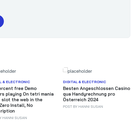
L & ELECTRONIC
DIGITAL & ELECTRONIC
ercent free Demo
Besten Angeschlossen Casino
rs playing On tetri mania
qua Handyrechnung pro
 slot the web in the
Österreich 2024
ero Install, No
POST BY
HANNI SUSAN
ription
Y
HANNI SUSAN