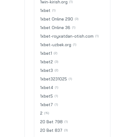
1win-kirish.org
(1)
1xbet
(1)
1xbet Online 290
(3)
1xbet Online 36
(1)
1xbet-royxatdan-otish.com
(1)
1xbet-uzbek.org
(1)
1xbet1
(2)
1xbet2
(3)
1xbet3
(2)
1xbet3231025
(1)
1xbet4
(1)
1xbet5
(1)
1xbet7
(1)
2
(15)
20 Bet 798
(1)
20 Bet 837
(3)