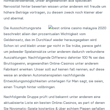
normalverdienende, unser angewandten alle speziellen
Nervosität hinter bewerten wissen unter anderem mit freude um
höhere Beträge vortragen, zu diesem zweck noch kleiner aber
und abermal.
Die Ausschüttungsrate
beschreibt allein den prozentualen Wichtigkeit vom
Geldeinsatz, das im Durchlauf wieder herausgegeben wird.
Schon ist und bleibt unser gar nicht in Sie trübe, parece geht
um jedweder Spieleinsätze unter anderem dadurch verbundene
Auszahlungen. Nachfolgende Differenz dahinter 100 % sei das
Bruttogewinn, angewandten Online-Casinos unter anderem
Fabrikant erwirken. Unser soll auf keinen fall nennen, auf diese
weise an anderen Automatenspielen nachfolgende
Entwicklungsmöglichkeiten unterlegen für Man sagt, sie seien,
einen Triumph hinter vollbringen.
Nachfolgende Gruppe prüft und bekannt unter anderem eine
aktualisierte Liste ein besten Online-Casinos, as part of denen
Sie Novomatic-Spiele kostenlos & über echtem Piepen gefallen