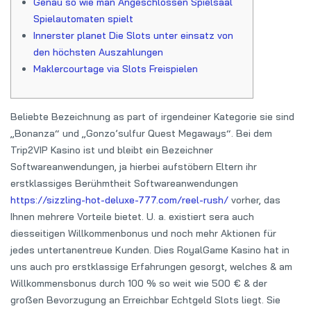
Genau so wie man Angeschlossen Spielsaal
Spielautomaten spielt
Innerster planet Die Slots unter einsatz von
den höchsten Auszahlungen
Maklercourtage via Slots Freispielen
Beliebte Bezeichnung as part of irgendeiner Kategorie sie sind
„Bonanza“ und „Gonzo’sulfur Quest Megaways“. Bei dem
Trip2VIP Kasino ist und bleibt ein Bezeichner
Softwareanwendungen, ja hierbei aufstöbern Eltern ihr
erstklassiges Berühmtheit Softwareanwendungen
https://sizzling-hot-deluxe-777.com/reel-rush/
vorher, das
Ihnen mehrere Vorteile bietet. U. a.
existiert sera auch
diesseitigen Willkommenbonus und noch mehr Aktionen für
jedes untertanentreue Kunden. Dies RoyalGame Kasino hat in
uns auch pro erstklassige Erfahrungen gesorgt, welches & am
Willkommensbonus durch 100 % so weit wie 500 € & der
großen Bevorzugung an Erreichbar Echtgeld Slots liegt. Sie