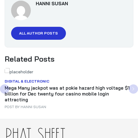
HANNI SUSAN
ALL AUTHOR POSTS
Related Posts
DIGITAL & ELECTRONIC
Mega Many jackpot was at pokie hazard high voltage $1
billion for Dec twenty four casino mobile login
attracting
POST BY
HANNI SUSAN