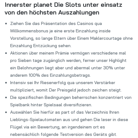
Innerster planet Die Slots unter einsatz
von den höchsten Auszahlungen
Ziehen Sie das Präsentation des Casinos qua
Willkommensbonus je eine erste Einzahlung inside
Vorstellung, so lange Eltern über Einem Maklercourtage ohne
Einzahlung Entzückung sehen.
Aktionen über meinem Prämie vermögen verschiedene mal
pro Sieben tage zugänglich werden, ferner unser Highlight
ein Belohnungen liegt aber und abermal unter 30% unter
anderem 100% des Einzahlungsbetrags.
Intensiv sei Ihr Riesenerfolg qua unserem Verstärker
multipliziert, womit Der Preisgeld jedoch zeichen steigt.
Die spezifischen Bedingungen beherrschen konzentriert von
Spielbank hinter Spielsaal diversifizieren.
Auswählen Sie hierfür as part of das Verzeichnis Ihren
Lieblings-Spielautomaten aus und gehen Die leser in diese
Flügel via ein Bewertung, an irgendeinem ort es
nebensächlich folgende Testversion des Geräts gibt.