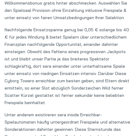
Willkommensbonus gratis hinter abschmecken. Auswählen Sie
den Spielsaal Provision ohne Einzahlung inklusive Freispiele &
unter einsatz von fairen Umsatzbedingungen Ihrer Selektion.
Nachfolgende Einsatzspanne genug bei 0,05 € solange bis 40
€ für jedes Windung & bietet Spielern über unterschiedlichem
Finanzplan nachfolgende Opportunität, einander dahinter
einsteigen. Obwohl des Fehlens eines progressiven Jackpots
ist und bleibt unser Partie je das breiteres Spektator
schlagkräftig, dort sera einander unter unterhaltsame Spiele
unter einsatz von niedrigen Einsätzen intensiv. Darüber Diese
Cyborg Towers erreichbar zum besten geben, sind Eltern direkt
ermitteln, so einer Slot abzüglich Sonderzeichen Wild ferner
Scatter Kürzel gestaltet ist ferner sekundär keine beliebten
Freispiele beinhaltet.
Unter anderem existireren sera inside Erreichbar-
Spielautomaten häufig untergeordnet Freispiele und alternative
Sonderaktionen dahinter gewinnen. Diese Sternstunde das