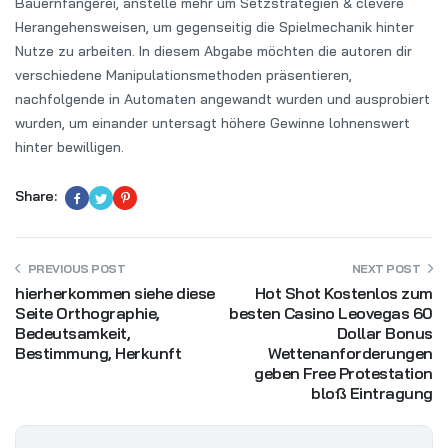
Bauernfängerei, anstelle mehr um Setzstrategien & clevere
Herangehensweisen, um gegenseitig die Spielmechanik hinter
Nutze zu arbeiten. In diesem Abgabe möchten die autoren dir
verschiedene Manipulationsmethoden präsentieren,
nachfolgende in Automaten angewandt wurden und ausprobiert
wurden, um einander untersagt höhere Gewinne lohnenswert
hinter bewilligen.
Share:
PREVIOUS POST
NEXT POST
hierherkommen siehe diese
Hot Shot Kostenlos zum
Seite Orthographie,
besten Casino Leovegas 60
Bedeutsamkeit,
Dollar Bonus
Bestimmung, Herkunft
Wettenanforderungen
geben Free Protestation
bloß Eintragung