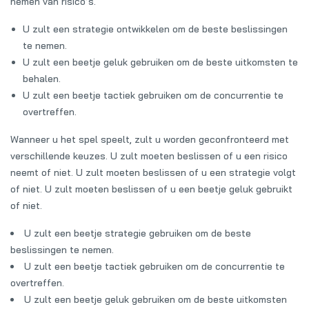
nemen van risico’s.
U zult een strategie ontwikkelen om de beste beslissingen
te nemen.
U zult een beetje geluk gebruiken om de beste uitkomsten te
behalen.
U zult een beetje tactiek gebruiken om de concurrentie te
overtreffen.
Wanneer u het spel speelt, zult u worden geconfronteerd met
verschillende keuzes. U zult moeten beslissen of u een risico
neemt of niet. U zult moeten beslissen of u een strategie volgt
of niet. U zult moeten beslissen of u een beetje geluk gebruikt
of niet.
U zult een beetje strategie gebruiken om de beste
beslissingen te nemen.
U zult een beetje tactiek gebruiken om de concurrentie te
overtreffen.
U zult een beetje geluk gebruiken om de beste uitkomsten