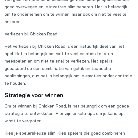
goed overwegen en je inzetten slim beheren. Het is belangrijk
om te ondernemen om te winnen, maar ook om niet te veel te
riskeren.
Verliezen bij Chicken Road
Het verliezen bij Chicken Road is een natuurlijk deel van het
spel. Het is belangrijk om niet te veel emoties te laten
meespelen en om niet te snel te verliezen. Het spel is
gebaseerd op een combinatie van geluk en tactische
beslissingen, dus het is belangrijk om je emoties onder controle
te houden.
Strategie voor winnen
Om te winnen bij Chicken Road, is het belangrijk om een goede
strategie te ontwikkelen. Hier zijn enkele tips om je kans op
winst te vergroten:
Kies je spelerskeuze slim: Kies spelers die goed combineren