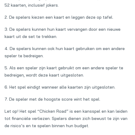
52 kaarten, inclusief jokers.
2. De spelers kiezen een kaart en leggen deze op tafel.
3. De spelers kunnen hun kaart vervangen door een nieuwe
kaart uit de set te trekken.
4. De spelers kunnen ook hun kaart gebruiken om een andere
speler te bedreigen.
5. Als een speler zijn kaart gebruikt om een andere speler te
bedreigen, wordt deze kaart uitgesloten.
6. Het spel eindigt wanneer alle kaarten zijn uitgesloten.
7. De speler met de hoogste score wint het spel.
Let op! Het spel “Chicken Road” is een kansspel en kan leiden
tot financiële verliezen. Spelers dienen zich bewust te zijn van
de risico’s en te spelen binnen hun budget.