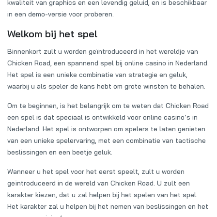
kwaliteit van graphics en een levendig geluid, en is beschikbaar
in een demo-versie voor proberen.
Welkom bij het spel
Binnenkort zult u worden geïntroduceerd in het wereldje van
Chicken Road, een spannend spel bij online casino in Nederland.
Het spel is een unieke combinatie van strategie en geluk,
waarbij u als speler de kans hebt om grote winsten te behalen.
Om te beginnen, is het belangrijk om te weten dat Chicken Road
een spel is dat speciaal is ontwikkeld voor online casino’s in
Nederland. Het spel is ontworpen om spelers te laten genieten
van een unieke spelervaring, met een combinatie van tactische
beslissingen en een beetje geluk.
Wanneer u het spel voor het eerst speelt, zult u worden
geïntroduceerd in de wereld van Chicken Road. U zult een
karakter kiezen, dat u zal helpen bij het spelen van het spel.
Het karakter zal u helpen bij het nemen van beslissingen en het