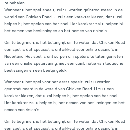
te behalen.
Wanneer u het spel speelt, zult u worden geïntroduceerd in de
wereld van Chicken Road. U zult een karakter kiezen, dat u zal
helpen bij het spelen van het spel. Het karakter zal u helpen bij
het nemen van beslissingen en het nemen van risico’s.
Om te beginnen, is het belangrijk om te weten dat Chicken Road
een spel is dat speciaal is ontwikkeld voor online casino’s in
Nederland. Het spel is ontworpen om spelers te laten genieten
van een unieke spelervaring, met een combinatie van tactische
beslissingen en een beetje geluk.
Wanneer u het spel voor het eerst speelt, zult u worden
geïntroduceerd in de wereld van Chicken Road. U zult een
karakter kiezen, dat u zal helpen bij het spelen van het spel.
Het karakter zal u helpen bij het nemen van beslissingen en het
nemen van risico’s.
Om te beginnen, is het belangrijk om te weten dat Chicken Road
een spel is dat speciaal is ontwikkeld voor online casino’s in