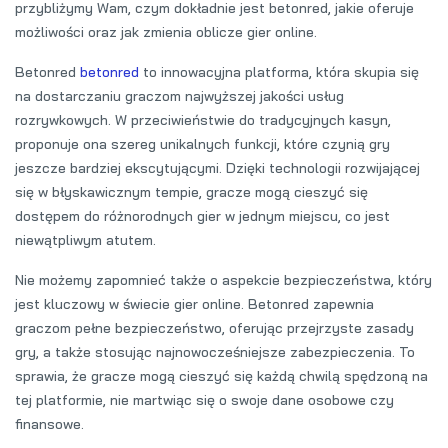
przybliżymy Wam, czym dokładnie jest betonred, jakie oferuje
możliwości oraz jak zmienia oblicze gier online.
Betonred
betonred
to innowacyjna platforma, która skupia się
na dostarczaniu graczom najwyższej jakości usług
rozrywkowych. W przeciwieństwie do tradycyjnych kasyn,
proponuje ona szereg unikalnych funkcji, które czynią gry
jeszcze bardziej ekscytującymi. Dzięki technologii rozwijającej
się w błyskawicznym tempie, gracze mogą cieszyć się
dostępem do różnorodnych gier w jednym miejscu, co jest
niewątpliwym atutem.
Nie możemy zapomnieć także o aspekcie bezpieczeństwa, który
jest kluczowy w świecie gier online. Betonred zapewnia
graczom pełne bezpieczeństwo, oferując przejrzyste zasady
gry, a także stosując najnowocześniejsze zabezpieczenia. To
sprawia, że gracze mogą cieszyć się każdą chwilą spędzoną na
tej platformie, nie martwiąc się o swoje dane osobowe czy
finansowe.