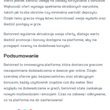
Warto jednak zwrócić uwagę na zasady korzystania z bonusów.
Większość ofert wymaga spełnienia określonych warunków,
takich jak liczba obrotów czy minimalna wartość depozytu.
Dzięki temu gracze mogą łatwo kontrolować swoje wydatki oraz
śledzić postępy w grze.
Betonred regularnie aktualizuje swoje oferty, dlatego warto
śledzić promocje i bonusy dostępne na platformie, aby nie
przegapić szansy na dodatkowe korzyści.
Podsumowanie
Betonred to innowacyjna platforma, która dostarcza graczom
niezapomniane doświadczenia w świecie gier online. Dzięki
szerokiej ofercie gier, bezpieczeństwu oraz atrakcyjnym
bonusom, każdy użytkownik znajdzie coś dla siebie. Bez
względu na doświadczenie w grach, betonred stale zaskakuje
nowymi możliwościami i emocjami. Czas na zabawę i odkrywanie,
co ta platforma ma do zaoferowania!