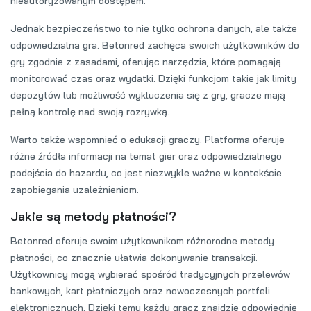
nieautoryzowanym dostępem.
Jednak bezpieczeństwo to nie tylko ochrona danych, ale także
odpowiedzialna gra. Betonred zachęca swoich użytkowników do
gry zgodnie z zasadami, oferując narzędzia, które pomagają
monitorować czas oraz wydatki. Dzięki funkcjom takie jak limity
depozytów lub możliwość wykluczenia się z gry, gracze mają
pełną kontrolę nad swoją rozrywką.
Warto także wspomnieć o edukacji graczy. Platforma oferuje
różne źródła informacji na temat gier oraz odpowiedzialnego
podejścia do hazardu, co jest niezwykle ważne w kontekście
zapobiegania uzależnieniom.
Jakie są metody płatności?
Betonred oferuje swoim użytkownikom różnorodne metody
płatności, co znacznie ułatwia dokonywanie transakcji.
Użytkownicy mogą wybierać spośród tradycyjnych przelewów
bankowych, kart płatniczych oraz nowoczesnych portfeli
elektronicznych. Dzięki temu każdy gracz znajdzie odpowiednie