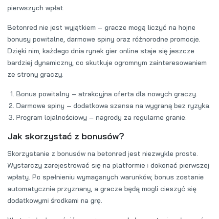
pierwszych wpłat.
Betonred nie jest wyjątkiem – gracze mogą liczyć na hojne
bonusy powitalne, darmowe spiny oraz różnorodne promocje.
Dzięki nim, każdego dnia rynek gier online staje się jeszcze
bardziej dynamiczny, co skutkuje ogromnym zainteresowaniem
ze strony graczy.
Bonus powitalny – atrakcyjna oferta dla nowych graczy.
Darmowe spiny – dodatkowa szansa na wygraną bez ryzyka.
Program lojalnościowy – nagrody za regularne granie.
Jak skorzystać z bonusów?
Skorzystanie z bonusów na betonred jest niezwykle proste.
Wystarczy zarejestrować się na platformie i dokonać pierwszej
wpłaty. Po spełnieniu wymaganych warunków, bonus zostanie
automatycznie przyznany, a gracze będą mogli cieszyć się
dodatkowymi środkami na grę.