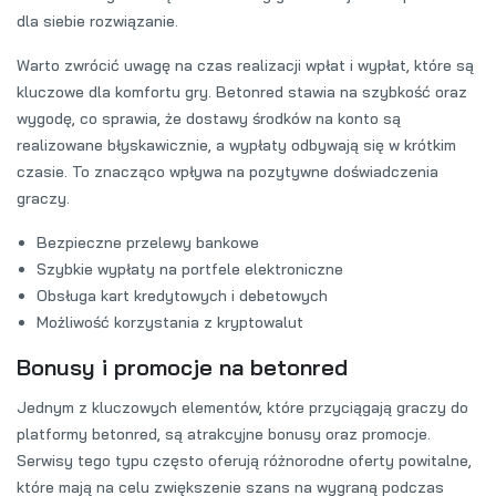
dla siebie rozwiązanie.
Warto zwrócić uwagę na czas realizacji wpłat i wypłat, które są
kluczowe dla komfortu gry. Betonred stawia na szybkość oraz
wygodę, co sprawia, że dostawy środków na konto są
realizowane błyskawicznie, a wypłaty odbywają się w krótkim
czasie. To znacząco wpływa na pozytywne doświadczenia
graczy.
Bezpieczne przelewy bankowe
Szybkie wypłaty na portfele elektroniczne
Obsługa kart kredytowych i debetowych
Możliwość korzystania z kryptowalut
Bonusy i promocje na betonred
Jednym z kluczowych elementów, które przyciągają graczy do
platformy betonred, są atrakcyjne bonusy oraz promocje.
Serwisy tego typu często oferują różnorodne oferty powitalne,
które mają na celu zwiększenie szans na wygraną podczas